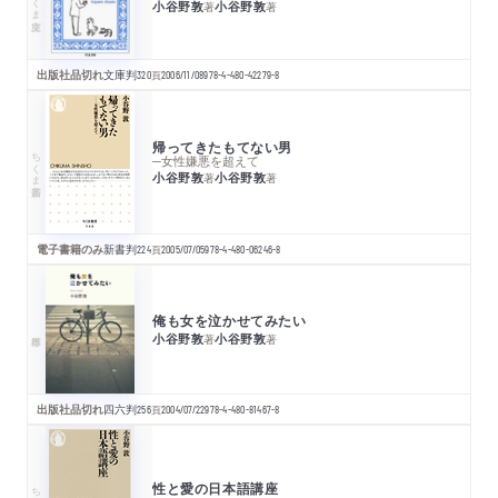
小谷野敦
小谷野敦
著
著
出版社品切れ
文庫判
320
頁
2006/11/08
978-4-480-42279-8
帰ってきたもてない男
ちくま新書
─女性嫌悪を超えて
小谷野敦
小谷野敦
著
著
電子書籍のみ
新書判
224
頁
2005/07/05
978-4-480-06246-8
俺も女を泣かせてみたい
小谷野敦
小谷野敦
著
著
出版社品切れ
四六判
256
頁
2004/07/22
978-4-480-81467-8
性と愛の日本語講座
ちくま新書