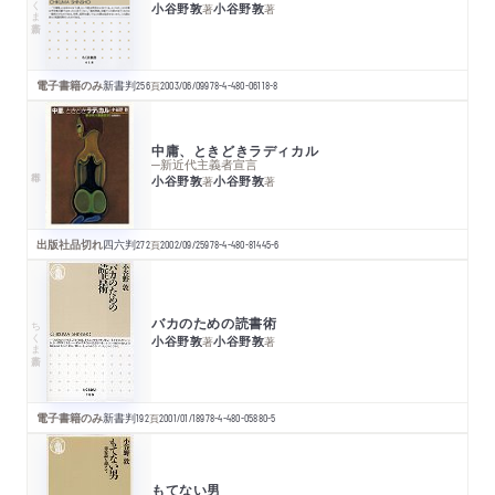
小谷野敦
小谷野敦
著
著
電子書籍のみ
新書判
256
頁
2003/06/09
978-4-480-06118-8
中庸、ときどきラディカル
─新近代主義者宣言
小谷野敦
小谷野敦
著
著
出版社品切れ
四六判
272
頁
2002/09/25
978-4-480-81445-6
バカのための読書術
ちくま新書
小谷野敦
小谷野敦
著
著
電子書籍のみ
新書判
192
頁
2001/01/18
978-4-480-05880-5
もてない男