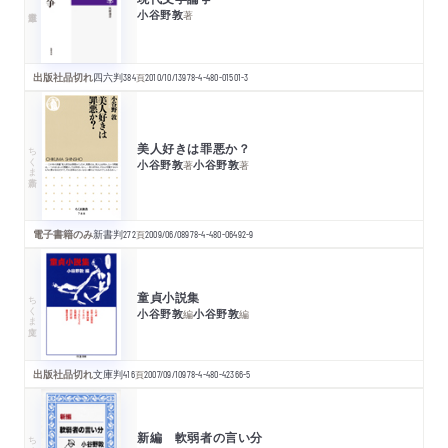
小谷野敦
著
出版社品切れ
四六判
384
頁
2010/10/13
978-4-480-01501-3
美人好きは罪悪か？
ちくま新書
小谷野敦
小谷野敦
著
著
電子書籍のみ
新書判
272
頁
2009/06/08
978-4-480-06492-9
童貞小説集
ちくま文庫
小谷野敦
小谷野敦
編
編
出版社品切れ
文庫判
416
頁
2007/09/10
978-4-480-42366-5
新編 軟弱者の言い分
ちくま文庫