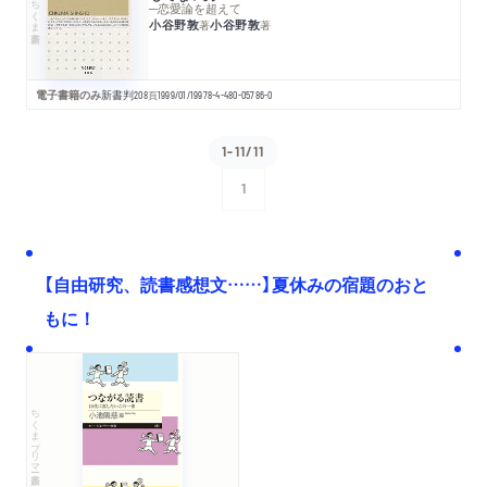
ちくま新書
─恋愛論を超えて
小谷野敦
小谷野敦
著
著
電子書籍のみ
新書判
208
頁
1999/01/19
978-4-480-05786-0
1-11/11
1
次へ
【自由研究、読書感想文……】夏休みの宿題のおと
もに！
ちくまプリマー新書