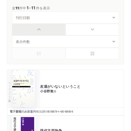
1
11
─
全
11
件中
件を表示
ちくまプリマー新書
友達がいないということ
小谷野敦
著
電子書籍のみ
新書判
192
頁
2011/05/09
978-4-480-68860-6
現代文学論争