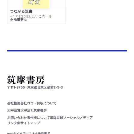
つながる読書
─１０代に推したいこの一冊
小池陽慈
編
〒111-8755
東京都台東区蔵前2-5-3
会社概要
会社ロゴ・銘板について
太宰治賞
太宰治と筑摩書房
お問い合わせ
著作権について
出版目録
ソーシャルメディア
リンク集
サイトマップ
webちくま
ちくまの教科書