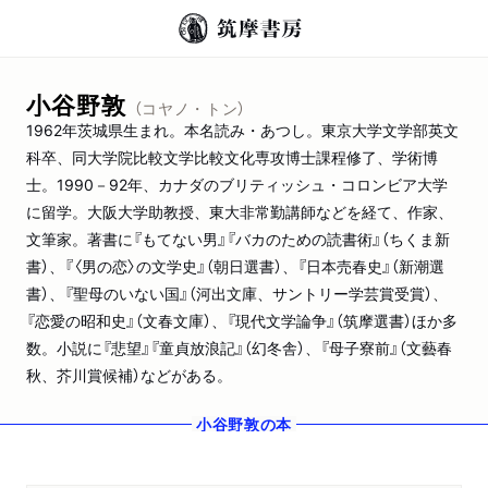
小谷野敦
（コヤノ・トン）
1962年茨城県生まれ。本名読み・あつし。東京大学文学部英文
科卒、同大学院比較文学比較文化専攻博士課程修了、学術博
士。1990－92年、カナダのブリティッシュ・コロンビア大学
に留学。大阪大学助教授、東大非常勤講師などを経て、作家、
文筆家。著書に『もてない男』『バカのための読書術』（ちくま新
書）、『〈男の恋〉の文学史』（朝日選書）、『日本売春史』（新潮選
書）、『聖母のいない国』（河出文庫、サントリー学芸賞受賞）、
『恋愛の昭和史』（文春文庫）、『現代文学論争』（筑摩選書）ほか多
数。小説に『悲望』『童貞放浪記』（幻冬舎）、『母子寮前』（文藝春
秋、芥川賞候補）などがある。
小谷野敦
の本