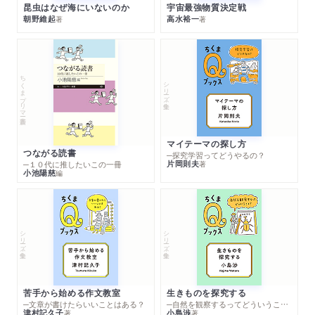
昆虫はなぜ海にいないのか
宇宙最強物質決定戦
朝野維起
高水裕一
著
著
ちくまプリマー新書
シリーズ・全集
マイテーマの探し方
つながる読書
─探究学習ってどうやるの？
片岡則夫
著
─１０代に推したいこの一冊
小池陽慈
編
シリーズ・全集
シリーズ・全集
苦手から始める作文教室
生きものを探究する
─文章が書けたらいいことはある？
─自然を観察するってどういうこと？
津村記久子
小島渉
著
著