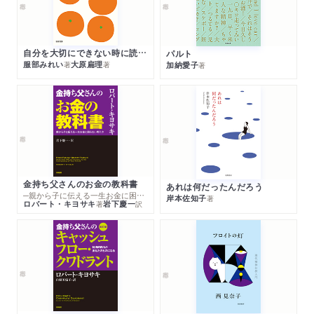
自分を大切にできない時に読む本
パルト
服部みれい
大原扁理
加納愛子
著
著
著
金持ち父さんのお金の教科書
あれは何だったんだろう
─親から子に伝える一生お金に困らない考え方
岸本佐知子
著
ロバート・キヨサキ
岩下慶一
著
訳