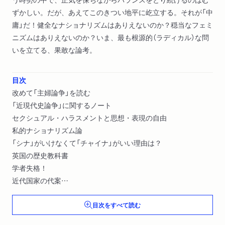
ずかしい。だが、あえてこのきつい地平に屹立する。それが「中
庸」だ！健全なナショナリズムはありえないのか？穏当なフェミ
ニズムはありえないのか？いま、最も根源的（ラディカル）な問
いを立てる、果敢な論考。
目次
改めて「主婦論争」を読む
「近現代史論争」に関するノート
セクシュアル・ハラスメントと思想・表現の自由
私的ナショナリズム論
「シナ」がいけなくて「チャイナ」がいい理由は？
英国の歴史教科書
学者失格！
近代国家の代案
遺伝を忘れようとする人たち
目次をすべて読む
醜男論、美人論
文庫版『靖国』を読む