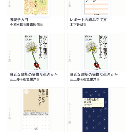
考現学入門
レポートの組み立て方
今和次郎
藤森照信
木下是雄
著
編
著
ちくま文庫
ちくま文庫
身近な雑草の愉快な生きかた
身近な雑草の愉快な生きかた
三上修
稲垣栄洋
三上修
稲垣栄洋
著
著
著
著
ちくまプリマー新書
ちくま新書