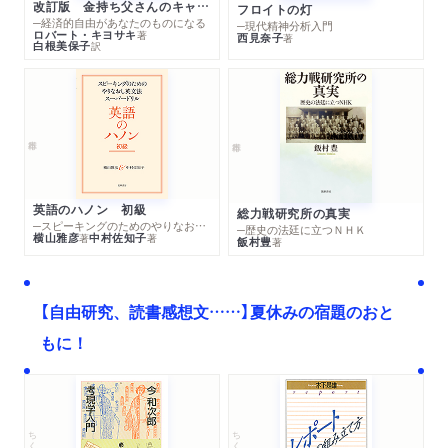
改訂版 金持ち父さんのキャッシュフロー・クワドラント
フロイトの灯
─経済的自由があなたのものになる
─現代精神分析入門
ロバート・キヨサキ
著
西見奈子
著
白根美保子
訳
英語のハノン 初級
総力戦研究所の真実
─スピーキングのためのやりなおし英文法スーパードリル
─歴史の法廷に立つＮＨＫ
横山雅彦
中村佐知子
著
著
飯村豊
著
【自由研究、読書感想文……】夏休みの宿題のおと
もに！
ちくま文庫
ちくま学芸文庫