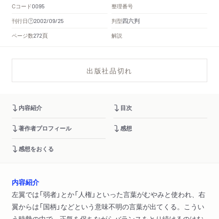
Cコード
整理番号
0095
四六判
刊行日
判型
2002/09/25
頁
ページ数
解説
272
出版社品切れ
内容紹介
目次
著作者プロフィール
感想
感想をおくる
内容紹介
左翼では「弱者」とか「人権」といった言葉がむやみと使われ、右
翼からは「国柄」などという意味不明の言葉が出てくる。こうい
う時勢の中で、正気を保ちながらバランスをとり続けるのはむ