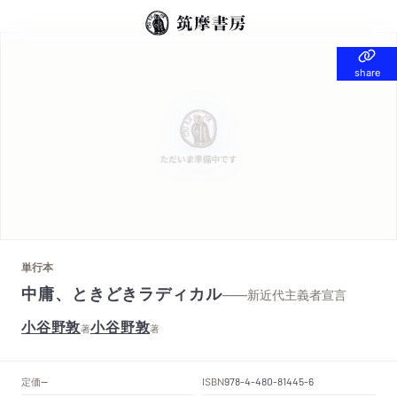
share
share
単行本
中庸、ときどきラディカル
——新近代主義者宣言
小谷野敦
小谷野敦
著
著
定価
ISBN
--
978-4-480-81445-6