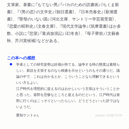
文筆家。著書に『もてない男』『バカのための読書術』（ちくま新
書）、『〈男の恋〉の文学史』（朝日選書）、『日本売春史』（新潮選
書）、『聖母のいない国』（河出文庫、サントリー学芸賞受賞）、
『恋愛の昭和史』（文春文庫）、『現代文学論争』（筑摩選書）ほか多
数。小説に『悲望』『童貞放浪記』（幻冬舎）、『母子寮前』（文藝春
秋、芥川賞候補）などがある。
この本への感想
学者としての研究姿勢は好感が持てる。論争する時の態度は素晴ら
しい。新説を主張するのなら根拠を示せというのもその通りだ。議
論の中で、これは分かるとか、こういうことなら理解できるという
いい方もよい。
江戸時代を理想的に捉えるのはおかしいいう主張はそういうことか
と思った。遊郭を悲惨なところと捉えるのだという。江戸時代は遊
郭に行くのはこっそりといったらしい。どうどうといった訳ではな
いようだ。
愛知ケント
さん
update: 2008/12/30