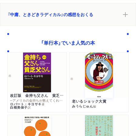
『中庸、ときどきラディカル』の感想をおくる
「単行本」でいま人気の本
改訂版 金持ち父さん 貧乏父さん
─アメリカの金持ちが教えてくれるお金の哲学
老いるショック大賞
ロバート・キヨサキ
著
みうらじゅん
編
白根美保子
訳