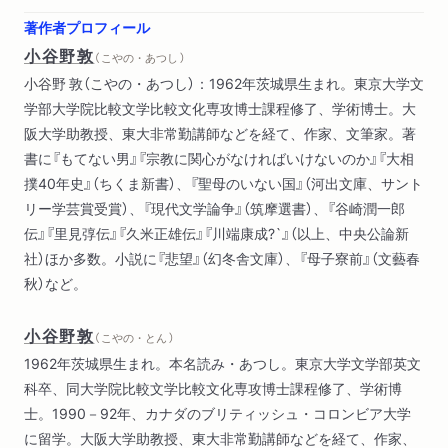
文学者の教育改革案
著作者プロフィール
「男の貞操論」はなぜ消えたのか
小谷野敦
（ こやの・あつし ）
売買春論はフェミニズムと手を切れるか？：「江戸幻想批判」ふ
小谷野 敦（こやの・あつし）：1962年茨城県生まれ。東京大学文
たたび
学部大学院比較文学比較文化専攻博士課程修了、学術博士。大
「密告」は常に悪か
阪大学助教授、東大非常勤講師などを経て、作家、文筆家。著
書に『もてない男』『宗教に関心がなければいけないのか』『大相
撲40年史』（ちくま新書）、『聖母のいない国』（河出文庫、サント
リー学芸賞受賞）、『現代文学論争』（筑摩選書）、『谷崎潤一郎
伝』『里見弴伝』『久米正雄伝』『川端康成?`』（以上、中央公論新
社）ほか多数。小説に『悲望』（幻冬舎文庫）、『母子寮前』（文藝春
秋）など。
小谷野敦
（ こやの・とん ）
1962年茨城県生まれ。本名読み・あつし。東京大学文学部英文
科卒、同大学院比較文学比較文化専攻博士課程修了、学術博
士。1990－92年、カナダのブリティッシュ・コロンビア大学
に留学。大阪大学助教授、東大非常勤講師などを経て、作家、