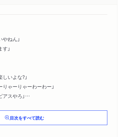
いやねん」
ます」
楽しいよな?」
ーりゃーりゃーわーわー」
ピアスやろ」
することになりました。」
よ」
目次をすべて読む
うん？」