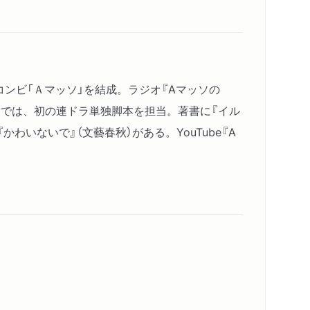
かけてたことが」
くから」
た、の逆」
りなさい。」
コンビ「Ａマッソ」を結成。ラジオ『Aマッソの
か」
を』では、初の連ドラ単独脚本を担当。著書に『イル
わいないで』（文藝春秋）がある。YouTube『A
げもパクるんですよ」
観よう」