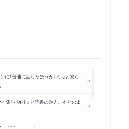
う」
走ってみいひん？」
」
ケンに「普通に話したほうがいい」と怒ら
」
」
ピカ？」
セイ集『パルト』と読書の魅力、本との出
内容紹介・目次
著作者プロフィール
ろ」
の機微など53本」
コンテンツリンク