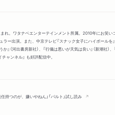
「子どものころに わかり
「なぜなら日々は流れてい
「盆と正月がいっぺんにき
「一五分あれば喫茶店に入
阪生まれ。ワタナベエンターテインメント所属。2010年にお笑い
「ｙの値はなんぼでしょう
にレギュラー出演。また、中京テレビ『スナック女子にハイボール
「問い」
か』（河出書房新社）、『行儀は悪いが天気は良い』（新潮社）、『か
「俺、親の食べてるかき揚
イチャンネル』 も好評配信中。
「逆に」
「いつか時間があるときに
「雨ニモマケズ」
「日々草が冬に咲いた」
「And I love car」
責任持つのが、嫌いやねん」「パルト」試し読み
「加納」
「「指差す」の件で」