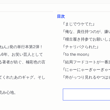
目次
「まじでウケてた」
「俺な、責任持つのが、嫌
「稽古履き持参でお願いし
ねん」発の単行本第2弾！
「チャリパクられた」
ら6年。お笑い芸人として
「to the moon」
る著者が紡ぐ、極彩色の言
「結局フードコートが一番
「にゃーにゃーぎゃーぎゃ
てくれたあのギャグ。そし
「外がっつり見れるやつは
「三月末をもちまして解散
読み心地。
「ここは、ウソつき村です
「ひょっとして？」
「女三人ってむずいんちゃ