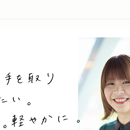
「品がある」
「お前ら靴汚いなー」
で著者インタビューが掲載されました。「Aマッソの「第二章」
「大した影じゃねえよ」
「スネ夫とのび太みたいな
「我ババアなり」
田砂鉄のプレ金ナイト」に著者が出演しました。
「東京行こ」
「生きているということ」
インガスンガスン（書き下
「なっか?がわ?に浮かぶ?」
「ジャースティス！」
「アイコ、じゃんけんしよ
あとがき