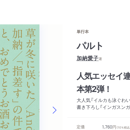
単行本
パルト
加納愛子
著
人気エッセイ連
本第2弾！
大人気『イルカも泳ぐわ
書き下ろし「インガスンガ
Next slide
定価
1,760
円
（10％税込