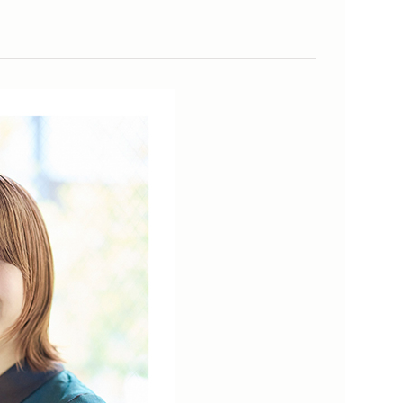
関連リンク
メディア情報
スペシャルコンテンツ
シリーズ・関連本
も語った 加納愛子「パルト」インタビュ
感想をおくる
感じでした」
ろし）
？」