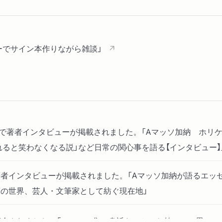
「それはそうと、おめでと
「お酒お酒！」
「今日久しぶりに一〇キロ
ーでサイン本作りながら雑談」
「一九日、早く来たね」
「大人な精神」
「ちゃんと寝れてますか？
「大きなテーブル」
「パルト」
「つるてる」
bで著者インタビューが掲載されました。「Aマッソ加納 ホリ
「見つからなければいいな
れると笑わなくなる説」など日常の関心事を語る【インタビュー】
「スケボー」
「新しい子たちは覚えない
者インタビューが掲載されました。「Aマッソ加納が語るエッ
「ロングチュー」
の世界、芸人・文筆家として紡ぐ現在地」
「愛しき私の三六五日」
「だって、ドキドキするや
介されました。「エッセー集 身近なこと、お笑いへの思い、心