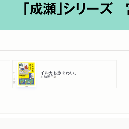
イルカも泳ぐわい。
ちくま文庫
加納愛子
著