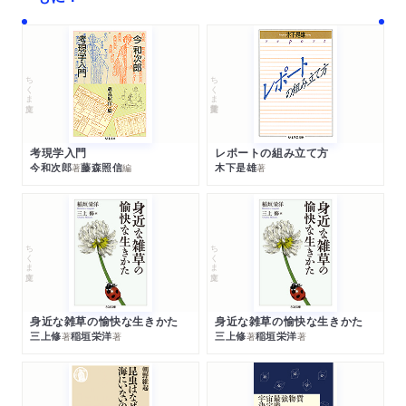
ちくま文庫
ちくま学芸文庫
考現学入門
レポートの組み立て方
今和次郎
藤森照信
木下是雄
著
編
著
ちくま文庫
ちくま文庫
身近な雑草の愉快な生きかた
身近な雑草の愉快な生きかた
三上修
稲垣栄洋
三上修
稲垣栄洋
著
著
著
著