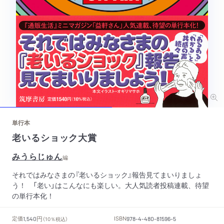
単行本
老いるショック大賞
みうらじゅん
編
それではみなさまの『老いるショック』報告見てまいりましょ
う！ 「老い」はこんなにも楽しい。大人気読者投稿連載、待望
の単行本化！
円
定価
ISBN
1,540
（10％税込）
978-4-480-81596-5