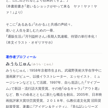
（本書前書き「老いるショックがやって来る ヤァ！ヤァ！ヤ
ァ！」より）
そこに「あるある」「わかる」と共感の声続々。
老いと人生を楽しむための一冊。
「通販生活」『月刊益軒さん』長期人気連載、待望の単行本化！
（本文イラスト・オギリマサホ）
著作者プロフィール
みうらじゅん
（ みうら・じゅん ）
みうらじゅん：1958年京都市生まれ。武蔵野美術大学在学中に
漫画家デビュー。以後イラストレーター、エッセイスト、ミュ
ージシャンなどとして活躍。1997年、自ら造語した「マイブー
ム」で新語・流行語大賞受賞。その他「ゆるキャラ」「アウト老」
など、数々の命名とともに新たな概念を創出。2005年、日本映
画批評家大賞功労賞受賞。２０１８年、仏教伝道文化賞 沼田奨
励賞受賞。著書に『アイデン＆ティティ』、『見仏記』シリーズ