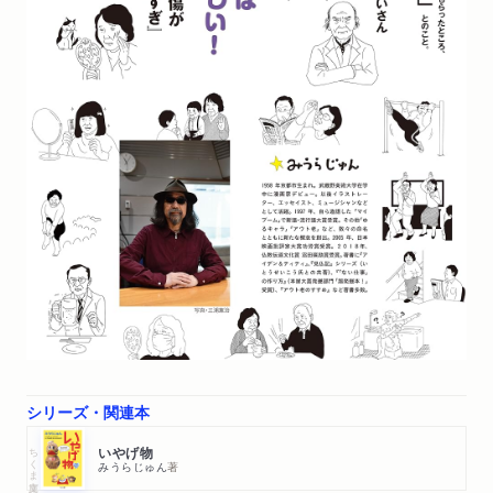
シリーズ・関連本
ちくま文庫
いやげ物
みうらじゅん
著