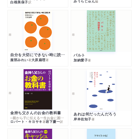
みうらじゅん
編
白根美保子
訳
自分を大切にできない時に読む本
パルト
服部みれい
大原扁理
加納愛子
著
著
著
金持ち父さんのお金の教科書
あれは何だったんだろう
─親から子に伝える一生お金に困らない考え方
岸本佐知子
著
ロバート・キヨサキ
岩下慶一
著
訳