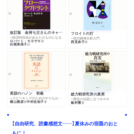
改訂版 金持ち父さんのキャッシュフロー・クワドラント
フロイトの灯
─経済的自由があなたのものになる
─現代精神分析入門
ロバート・キヨサキ
著
西見奈子
著
白根美保子
訳
英語のハノン 初級
総力戦研究所の真実
─スピーキングのためのやりなおし英文法スーパードリル
─歴史の法廷に立つＮＨＫ
横山雅彦
中村佐知子
著
著
飯村豊
著
【自由研究、読書感想文……】夏休みの宿題のおと
もに！