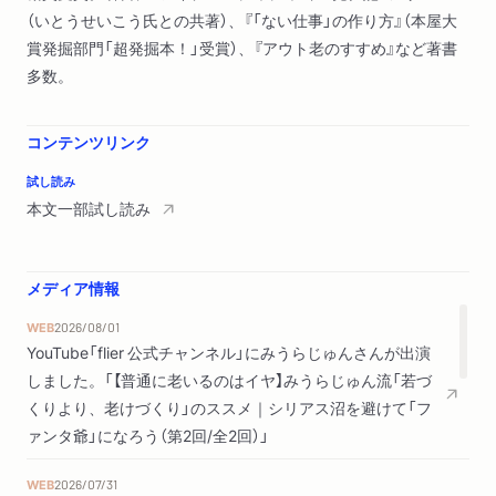
（いとうせいこう氏との共著）、『「ない仕事」の作り方』（本屋大
賞発掘部門「超発掘本！」受賞）、『アウト老のすすめ』など著書
多数。
コンテンツリンク
試し読み
本文一部試し読み
メディア情報
WEB
2026/08/01
YouTube「flier 公式チャンネル」にみうらじゅんさんが出演
しました。「【普通に老いるのはイヤ】みうらじゅん流「若づ
くりより、老けづくり」のススメ｜シリアス沼を避けて「フ
ァンタ爺」になろう（第2回/全2回）」
WEB
2026/07/31