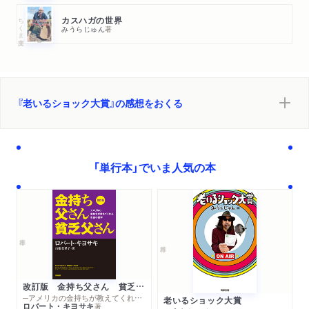
ちくま文庫
カスハガの世界
みうらじゅん
著
『老いるショック大賞』の感想をおくる
「単行本」でいま人気の本
改訂版 金持ち父さん 貧乏父さん
─アメリカの金持ちが教えてくれるお金の哲学
老いるショック大賞
ロバート・キヨサキ
著