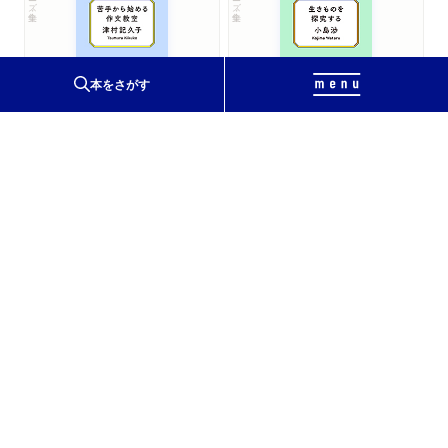
苦手から始める作文教室
生きものを探究する
本をさがす
─文章が書けたらいいことはある？
─自然を観察するってどういうこと？
津村記久子
小島渉
著
著
シリーズ・全集
７日でできるキャラクター創作入門
─想像って役立つの？
名取佐和子
著