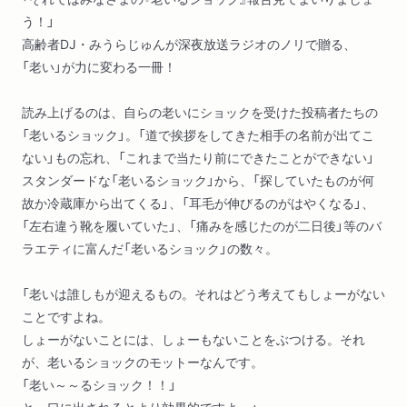
う！」
高齢者DJ・みうらじゅんが深夜放送ラジオのノリで贈る、
「老い」が力に変わる一冊！
読み上げるのは、自らの老いにショックを受けた投稿者たちの
「老いるショック」。「道で挨拶をしてきた相手の名前が出てこ
ない」もの忘れ、「これまで当たり前にできたことができない」
スタンダードな「老いるショック」から、「探していたものが何
故か冷蔵庫から出てくる」、「耳毛が伸びるのがはやくなる」、
「左右違う靴を履いていた」、「痛みを感じたのが二日後」等のバ
ラエティに富んだ「老いるショック」の数々。
「老いは誰しもが迎えるもの。それはどう考えてもしょーがない
ことですよね。
しょーがないことには、しょーもないことをぶつける。それ
が、老いるショックのモットーなんです。
「老い～～るショック！！」
と、口に出されるとより効果的ですよ。」