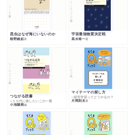
ちくまプリマー新書
ちくま新書
昆虫はなぜ海にいないのか
宇宙最強物質決定戦
朝野維起
高水裕一
著
著
ちくまプリマー新書
シリーズ・全集
マイテーマの探し方
つながる読書
─探究学習ってどうやるの？
片岡則夫
著
─１０代に推したいこの一冊
小池陽慈
編
シリーズ・全集
シリーズ・全集