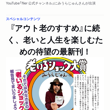
YouTube「flier 公式チャンネル」にみうらじゅんさんが出演
しました。「【老いを笑いに変える】みうらじゅんの「日常を
程よく盛る流儀」｜「しょうがないこと」は「老いるショッ
スペシャルコンテンツ
ク！」で打ち消せ（第1回/全2回）」
『アウト老のすすめ』に続
新聞
2026/07/12
く、老いと人生を楽しむた
産経新聞「編集者のおすすめ」で紹介されました。「老いを
笑いに変える」
めの待望の最新刊！
WEB
2026/05/19
リアルサウンド ブックに著者インタビューが掲載されまし
た。「「68歳児」みうらじゅんのロッケンロールな老い方と
は？ 叫べ「老い～～るショック！！」」
ラジオ
2026/05/18
文化放送「大竹まこと ゴールデンラジオ！」にみうらじゅ
んさんが出演しました。