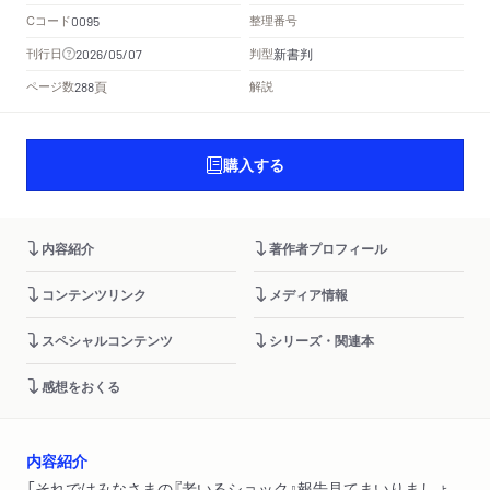
Cコード
整理番号
0095
新書判
刊行日
判型
2026/05/07
頁
ページ数
解説
288
購入する
内容紹介
著作者プロフィール
コンテンツリンク
メディア情報
スペシャルコンテンツ
シリーズ・関連本
感想をおくる
内容紹介
「それではみなさまの『老いるショック』報告見てまいりましょ