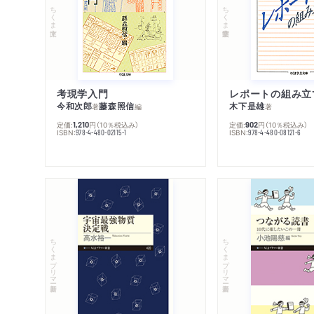
ちくま文庫
ちくま学芸文庫
考現学入門
レポートの組み立
今和次郎
藤森照信
木下是雄
著
編
著
定価:
円
（10％税込み）
定価:
円
（10％税込み）
1,210
902
ISBN:
ISBN:
978-4-480-02115-1
978-4-480-08121-6
ちくまプリマー新書
ちくまプリマー新書