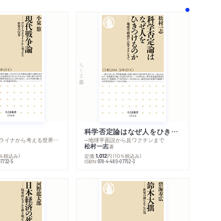
ちくま新書
科学否定論はなぜ人をひきつけるのか
─ロシア・ウクライナから考える世界の行方
─地球平面説から反ワクチンまで
松村一志
著
0％税込み）
定価:
円
（10％税込み）
1,012
ISBN:
07732-5
978-4-480-07752-3
内容紹介・目次
著作者プロフィール
感想をおくる