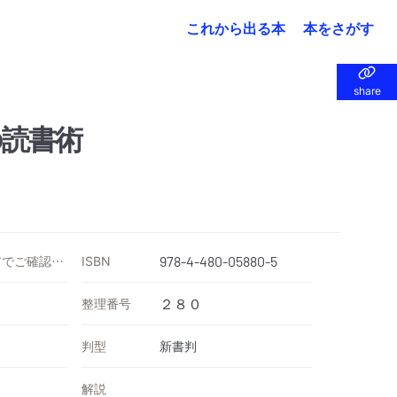
これから出る本
本をさがす
share
share
読書術
価格は各ストアでご確認ください
ISBN
978-4-480-05880-5
整理番号
２８０
判型
新書判
解説