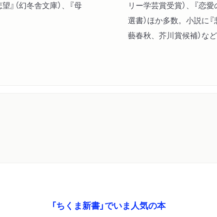
望』（幻冬舎文庫）、『母
リー学芸賞受賞）、『恋愛
選書）ほか多数。小説に『悲
藝春秋、芥川賞候補）な
「ちくま新書」でいま人気の本