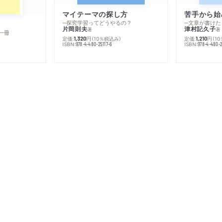
マイテーマの探し方
苦手から始
─探究学習ってどうやるの？
─文章が書けた
片岡則夫
津村記久子
著
著
一冊
定価:
円
（10％税込み）
定価:
円
（1
1,320
1,210
ISBN:
ISBN:
978-4-480-25117-6
978-4-480-2