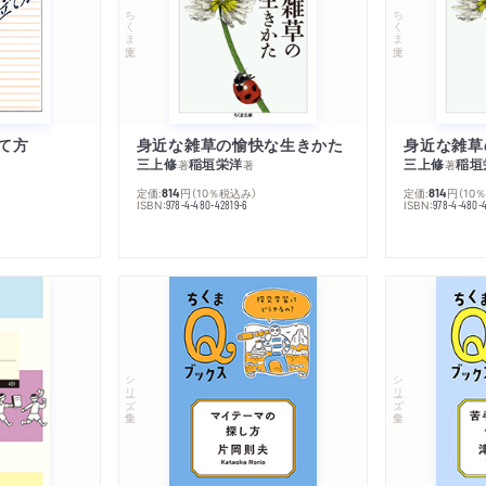
ちくま文庫
ちくま文庫
て方
身近な雑草の愉快な生きかた
身近な雑草
三上修
稲垣栄洋
三上修
稲垣
著
著
著
定価:
円
（10％税込み）
定価:
円
（10
814
814
ISBN:
ISBN:
978-4-480-42819-6
978-4-480-
シリーズ・全集
シリーズ・全集