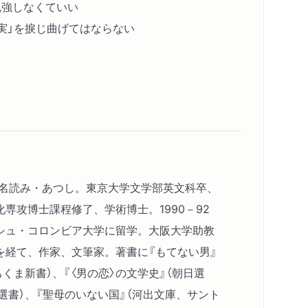
勉強しなくていい
事実」を捩じ曲げてはならない
本名読み・あつし。東京大学文学部英文科卒、
専攻博士課程修了、学術博士。1990－92
シュ・コロンビア大学に留学。大阪大学助教
を経て、作家、文筆家。著書に『もてない男』
ちくま新書）、『〈男の恋〉の文学史』（朝日選
潮選書）、『聖母のいない国』（河出文庫、サント