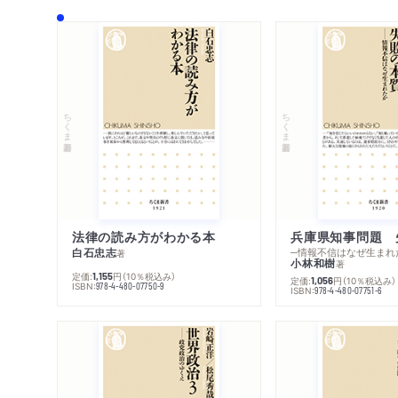
ちくま新書
ちくま新書
法律の読み方がわかる本
兵庫県知事問題 
白石忠志
─情報不信はなぜ生まれ
著
小林和樹
著
定価:
円
（10％税込み）
1,155
定価:
円
（10％税込み）
1,056
ISBN:
978-4-480-07750-9
ISBN:
978-4-480-07751-6