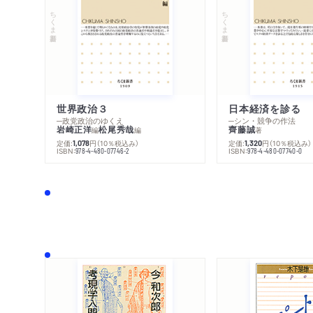
ちくま新書
ちくま新書
世界政治３
日本経済を診る
─政党政治のゆくえ
─シン・競争の作法
岩崎正洋
松尾秀哉
齊藤誠
編
編
著
定価:
円
（10％税込み）
定価:
円
（10％税込み）
1,078
1,320
ISBN:
ISBN:
978-4-480-07746-2
978-4-480-07740-0