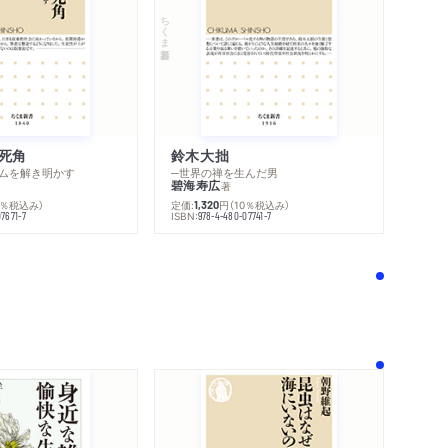
ちくま新書
死角
鈴木大拙
ムを解き明かす
─世界の禅を生んだ男
碧海寿広
著
0％税込み）
定価:
円
（10％税込み）
1,320
ISBN:
7671-7
978-4-480-07741-7
！