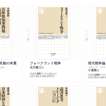
ちくま新書
ちくま新書
失敗の本質
フォークランド戦争
現代戦争論
たか
北川敬三
著
小泉悠
著
定価:
円
（10％税込み）
1,155
定価:
円
（1
1,078
ISBN:
978-4-480-07753-0
ISBN:
978-4-480-