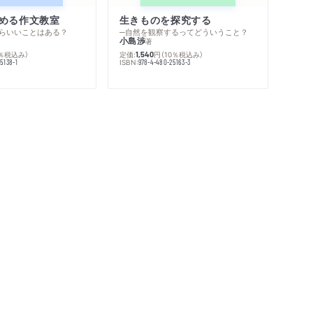
める作文教室
生きものを探究する
らいいことはある？
─自然を観察するってどういうこと？
小島渉
著
0％税込み）
定価:
円
（10％税込み）
1,540
ISBN:
5138-1
978-4-480-25163-3