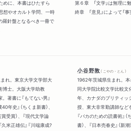
ために、本書はひたすら
第６章 「文学」は無理に
代思想やオカルト学問、一時
終章 「意見」によって「
の羅針盤となるべき一冊で
。
小谷野敦
（ こやの・とん ）
県生まれ。東京大学文学部大
1962年茨城県生まれ。
術博士。大阪大学助教
同大学院比較文学比較文化
家。著書に『もてない男』
年、カナダのブリティッ
40年史』（ちくま新書）、
授、東大非常勤講師など
芸賞受賞）、『現代文学論
『バカのための読書術』（
『久米正雄伝』『川端康成?
書）、『日本売春史』（新