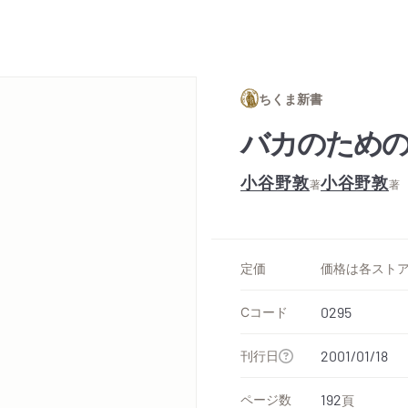
ちくま新書
バカのための
小谷野敦
小谷野敦
著
著
定価
Cコード
0295
刊行日
2001/01/18
ページ数
192
頁