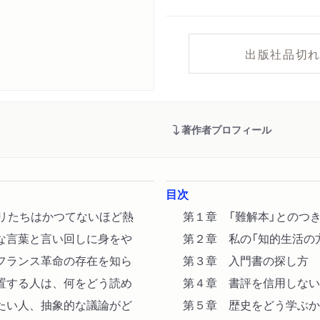
出版社品切
著作者プロフィール
目次
テリたちはかつてないほど熱
第１章 「難解本」とのつ
な言葉と言い回しに身をや
第２章 私の「知的生活の
フランス革命の存在を知ら
第３章 入門書の探し方
置する人は、何をどう読め
第４章 書評を信用しない
たい人、抽象的な議論がど
第５章 歴史をどう学ぶか