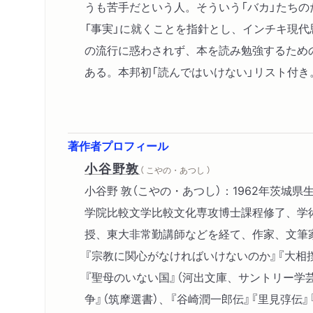
うも苦手だという人。そういう「バカ」たちの
「事実」に就くことを指針とし、インチキ現
の流行に惑わされず、本を読み勉強するため
ある。本邦初「読んではいけない」リスト付き
著作者プロフィール
小谷野敦
（ こやの・あつし ）
小谷野 敦（こやの・あつし）：1962年茨城
学院比較文学比較文化専攻博士課程修了、学
授、東大非常勤講師などを経て、作家、文筆
『宗教に関心がなければいけないのか』『大相撲
『聖母のいない国』（河出文庫、サントリー学
争』（筑摩選書）、『谷崎潤一郎伝』『里見弴伝』