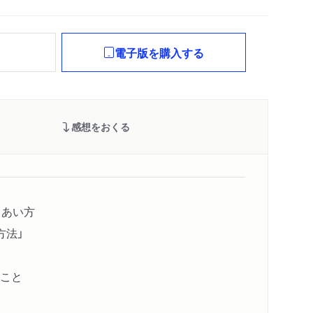
れ
電子版を購入する
感想をおくる
きあい方
方法」
こと