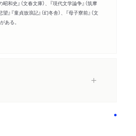
の昭和史』（文春文庫）、『現代文学論争』（筑摩
望』『童貞放浪記』（幻冬舎）、『母子寮前』（文
どがある。