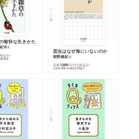
ちくま新書
の愉快な生きかた
栄洋
著
昆虫はなぜ海にいないのか
％税込み）
朝野維起
著
42819-6
定価:
円
（10％税込み）
1,056
ISBN:
978-4-480-07756-1
シリーズ・全集