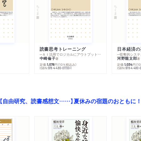
ちくま新書
ちくま新書
読書思考トレーニング
日本経済の
─ＡＩ活用でロジカルにアウトプットする技法
─収奪的システ
中崎倫子
河野龍太郎
著
著
定価:
円
（10％税込み）
定価:
円
（1
1,078
1,034
ISBN:
ISBN:
978-4-480-07730-1
978-4-480-0
【自由研究、読書感想文……】夏休みの宿題のおともに