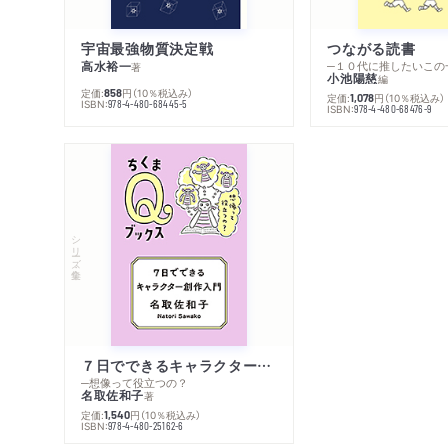
宇宙最強物質決定戦
つながる読書
高水裕一
─１０代に推したいこの
著
小池陽慈
編
定価:
円
（10％税込み）
858
定価:
円
（10％税込み）
1,078
ISBN:
978-4-480-68445-5
ISBN:
978-4-480-68476-9
シリーズ・全集
７日でできるキャラクター創作入門
─想像って役立つの？
名取佐和子
著
定価:
円
（10％税込み）
1,540
ISBN:
978-4-480-25162-6