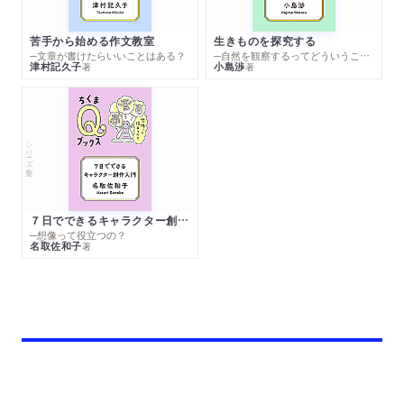
苦手から始める作文教室
生きものを探究する
─文章が書けたらいいことはある？
─自然を観察するってどういうこと？
津村記久子
小島渉
著
著
シリーズ・全集
７日でできるキャラクター創作入門
─想像って役立つの？
名取佐和子
著