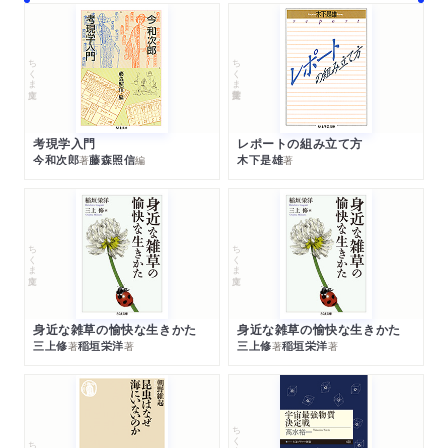
ちくま文庫
ちくま学芸文庫
考現学入門
レポートの組み立て方
今和次郎
藤森照信
木下是雄
著
編
著
ちくま文庫
ちくま文庫
身近な雑草の愉快な生きかた
身近な雑草の愉快な生きかた
三上修
稲垣栄洋
三上修
稲垣栄洋
著
著
著
著