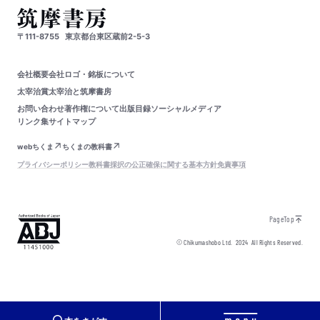
〒111-8755
東京都台東区蔵前2-5-3
会社概要
会社ロゴ・銘板について
太宰治賞
太宰治と筑摩書房
お問い合わせ
著作権について
出版目録
ソーシャルメディア
リンク集
サイトマップ
webちくま
ちくまの教科書
プライバシーポリシー
教科書採択の公正確保に関する基本方針
免責事項
PageTop
© Chikumashobo Ltd.
2024
All Rights Reserved.