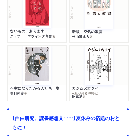
ちくま文庫
ちくま文庫
ないもの、あります
新版 空気の教育
クラフト・エヴィング商會
著
外山滋比古
著
ちくま文庫
ちくま文庫
不幸になりたがる人たち 増補新版
カジムヌガタイ
春日武彦
─風が語る沖縄戦
著
比嘉慂
著
【自由研究、読書感想文……】夏休みの宿題のおと
もに！