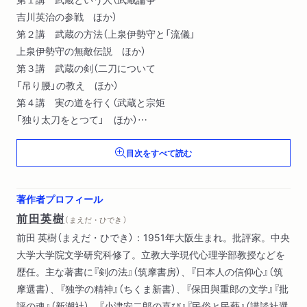
吉川英治の参戦 ほか）
第２講 武蔵の方法（上泉伊勢守と「流儀」
上泉伊勢守の無敵伝説 ほか）
第３講 武蔵の剣（二刀について
「吊り腰」の教え ほか）
第４講 実の道を行く（武蔵と宗矩
「独り太刀をとつて」 ほか）
補講 型を生きる（兵法に「型」があること
目次をすべて読む
武蔵が作った型 ほか）
著作者プロフィール
前田英樹
（ まえだ・ひでき ）
前田 英樹（まえだ・ひでき）：1951年大阪生まれ。批評家。中央
大学大学院文学研究科修了。立教大学現代心理学部教授などを
歴任。主な著書に『剣の法』（筑摩書房）、『日本人の信仰心』（筑
摩選書）、『独学の精神』（ちくま新書）、『保田與重郎の文学』『批
評の魂』（新潮社）、『小津安二郎の喜び』『民俗と民藝』（講談社選