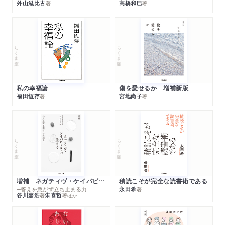
外山滋比古
高橋和巳
著
著
ちくま文庫
ちくま文庫
私の幸福論
傷を愛せるか 増補新版
福田恆存
宮地尚子
著
著
ちくま文庫
ちくま文庫
増補 ネガティヴ・ケイパビリティで生きる
積読こそが完全な読書術である
─答えを急がず立ち止まる力
永田希
著
谷川嘉浩
朱喜哲
著
著
ほか