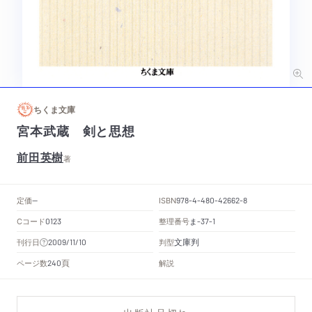
ちくま文庫
宮本武蔵 剣と思想
前田英樹
著
定価
ISBN
--
978-4-480-42662-8
Cコード
整理番号
ま
0123
-37-1
文庫判
刊行日
判型
2009/11/10
頁
ページ数
解説
240