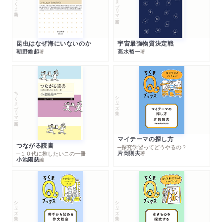
ちくまプリマー新書
ちくま新書
昆虫はなぜ海にいないのか
宇宙最強物質決定戦
朝野維起
高水裕一
著
著
ちくまプリマー新書
シリーズ・全集
マイテーマの探し方
つながる読書
─探究学習ってどうやるの？
片岡則夫
著
─１０代に推したいこの一冊
小池陽慈
編
シリーズ・全集
シリーズ・全集