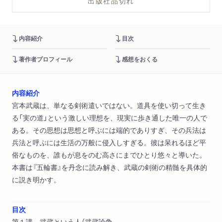
出版社品切れ
内容紹介
目次
著作者プロフィール
感想をおくる
内容紹介
宮本武蔵は、単なる剣術遣いではない。道具を使い切って生き
る「実の道」という激しい理想を、現実に歩き通した唯一の人で
ある。その思想は思想と呼ぶには端的でありすぎ、その兵法は
兵法と呼ぶには生活の万般に侵入しすぎる。彼は呆れるほど平
俗なものを、誰もが息をのむ高さにまでひとり悠々と導いた。
本書は『五輪書』を丹念に読み解き、武蔵の剣術の精髄を具体的
に説き明かす。
目次
第１講 武蔵という人（武蔵論争