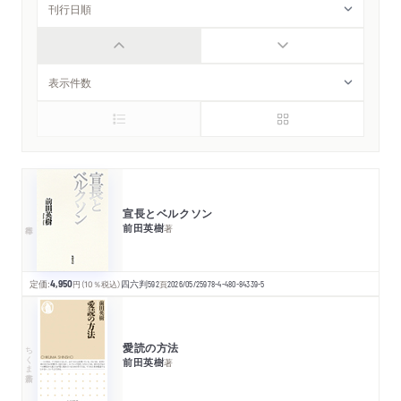
宣長とベルクソン
前田英樹
著
定価:
4,950
円
（10％税込）
四六判
592
頁
2026/05/25
978-4-480-84339-5
愛読の方法
ちくま新書
前田英樹
著