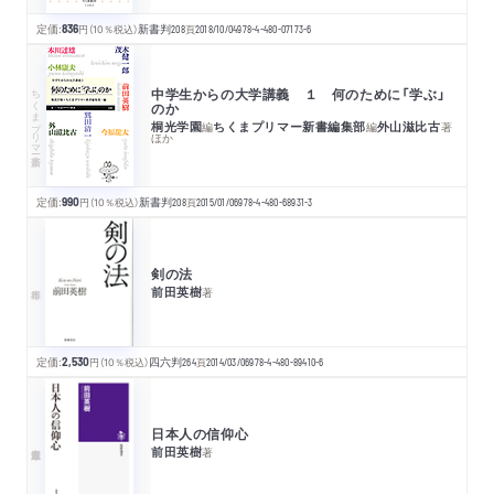
定価:
836
円
（10％税込）
新書判
208
頁
2018/10/04
978-4-480-07173-6
ちくまプリマー新書
中学生からの大学講義 １ 何のために「学ぶ」
のか
桐光学園
ちくまプリマー新書編集部
外山滋比古
編
編
著
ほか
定価:
990
円
（10％税込）
新書判
208
頁
2015/01/06
978-4-480-68931-3
剣の法
前田英樹
著
定価:
2,530
円
（10％税込）
四六判
264
頁
2014/03/06
978-4-480-89410-6
日本人の信仰心
前田英樹
著