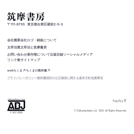
〒111-8755
東京都台東区蔵前2-5-3
会社概要
会社ロゴ・銘板について
太宰治賞
太宰治と筑摩書房
お問い合わせ
著作権について
出版目録
ソーシャルメディア
リンク集
サイトマップ
webちくま
ちくまの教科書
プライバシーポリシー
教科書採択の公正確保に関する基本方針
免責事項
PageTop
© Chikumashobo Ltd.
2024
All Rights Reserved.