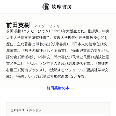
前田英樹
（マエダ・ヒデキ）
前田 英樹（まえだ・ひでき）：1951年大阪生まれ。批評家。中央
大学大学院文学研究科修了。立教大学現代心理学部教授などを
歴任。主な著書に『剣の法』（筑摩書房）、『日本人の信仰心』（筑
摩選書）、『独学の精神』（ちくま新書）、『保田與重郎の文学』『批
評の魂』（新潮社）、『小津安二郎の喜び』『民俗と民藝』（講談社選
書メチエ）、『ベルクソン哲学の遺言』（岩波現代全書）、『信徒内
村鑑三』（河出ブックス）、『沈黙するソシュール』（講談社学術文
庫）、『倫理という力』（講談社現代新書）など多数。
前田英樹
の本
1
7
─
全
7
件中
件を表示