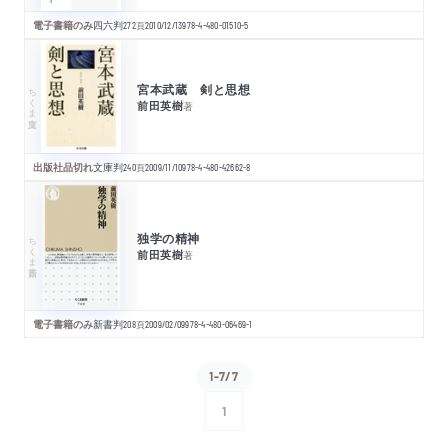
電子書籍のみ
四六判
272
頁
2010/12/13
978-4-480-01510-5
宮本武蔵 剣と思想
ちくま文庫
前田英樹
著
出版社品切れ
文庫判
240
頁
2009/11/10
978-4-480-42662-8
独学の精神
ちくま新書
前田英樹
著
電子書籍のみ
新書判
208
頁
2009/02/09
978-4-480-06469-1
1-7/7
1
次へ