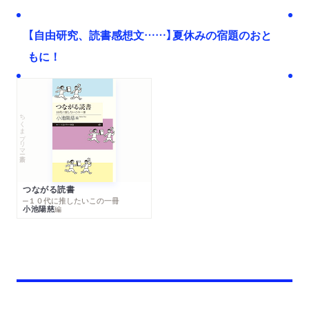
【自由研究、読書感想文……】夏休みの宿題のおと
もに！
ちくまプリマー新書
つながる読書
─１０代に推したいこの一冊
小池陽慈
編