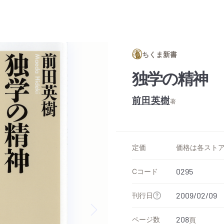
ちくま新書
独学の精神
前田英樹
著
定価
Cコード
0295
刊行日
2009/02/09
ページ数
208
頁
Next slide