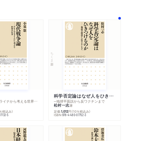
著作者プロフィール
シリーズ・関連本
感想をおくる
ちくま新書
科学否定論はなぜ人をひきつけるのか
─ロシア・ウクライナから考える世界の行方
─地球平面説から反ワクチンまで
松村一志
著
0％税込み）
定価:
円
（10％税込み）
1,012
ISBN:
07732-5
978-4-480-07752-3