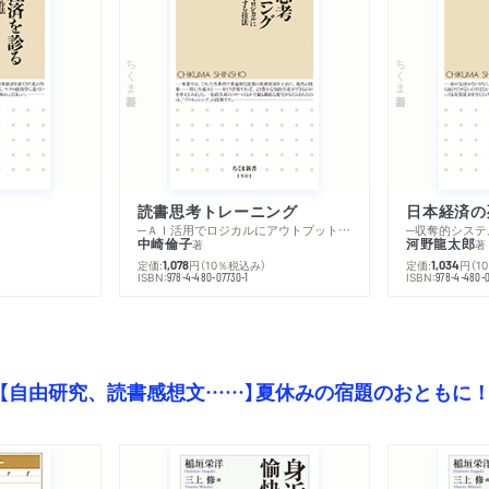
ちくま新書
ちくま新書
読書思考トレーニング
日本経済の
─ＡＩ活用でロジカルにアウトプットする技法
─収奪的システ
中崎倫子
河野龍太郎
著
著
定価:
円
（10％税込み）
定価:
円
（1
1,078
1,034
ISBN:
ISBN:
978-4-480-07730-1
978-4-480-0
【自由研究、読書感想文……】夏休みの宿題のおともに