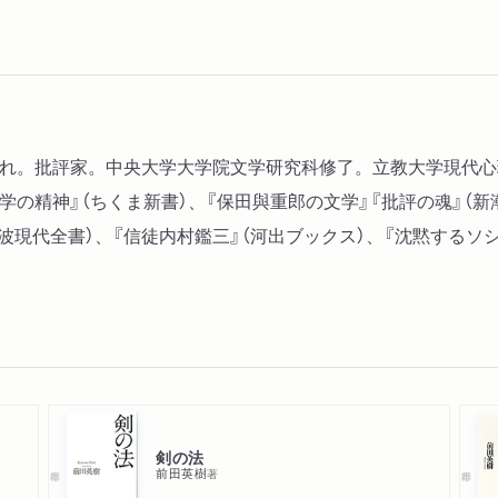
阪生まれ。批評家。中央大学大学院文学研究科修了。立教大学現代
独学の精神』（ちくま新書）、『保田與重郎の文学』『批評の魂』（新
波現代全書）、『信徒内村鑑三』（河出ブックス）、『沈黙するソシ
剣の法
前田英樹
著