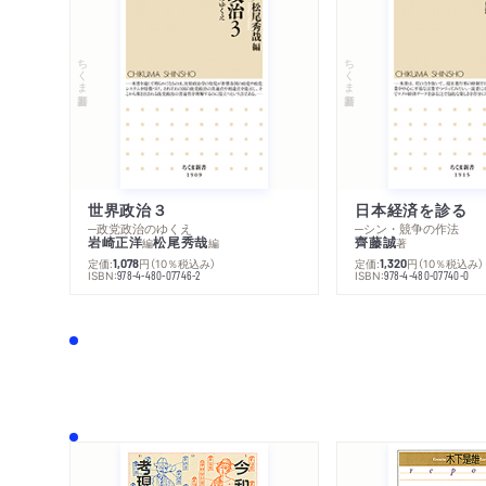
ちくま新書
ちくま新書
世界政治３
日本経済を診る
─政党政治のゆくえ
─シン・競争の作法
岩崎正洋
松尾秀哉
齊藤誠
編
編
著
定価:
円
（10％税込み）
定価:
円
（10％税込み）
1,078
1,320
ISBN:
ISBN:
978-4-480-07746-2
978-4-480-07740-0