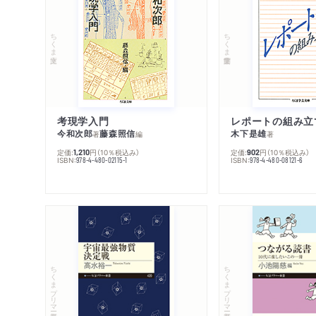
ちくま文庫
ちくま学芸文庫
考現学入門
レポートの組み立
今和次郎
藤森照信
木下是雄
著
編
著
定価:
円
（10％税込み）
定価:
円
（10％税込み）
1,210
902
ISBN:
ISBN:
978-4-480-02115-1
978-4-480-08121-6
ちくまプリマー新書
ちくまプリマー新書