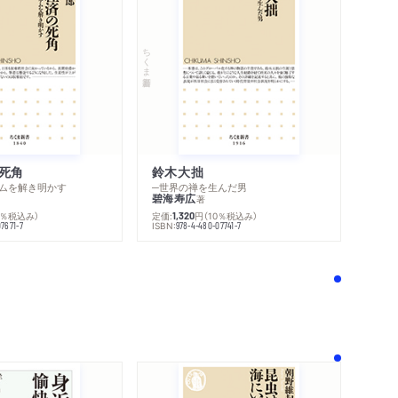
ちくま新書
死角
鈴木大拙
ムを解き明かす
─世界の禅を生んだ男
碧海寿広
著
0％税込み）
定価:
円
（10％税込み）
1,320
ISBN:
7671-7
978-4-480-07741-7
！