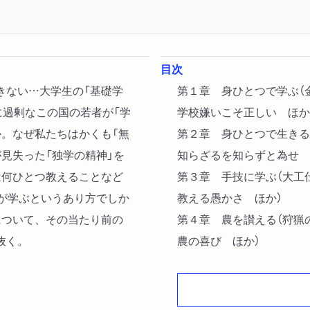
目次
きない…大学生の「基礎学
第１章 身ひとつで学ぶ（
に過剰なこの国の若者が「学
学校嫌いこそ正しい ほか
か。なぜ私たちはかくも「無
第２章 身ひとつで生きる
見失った「独学の精神」を
知らざるを知らずと為せ 
は何ひとつ教えることなど
第３章 手技に学ぶ（大工
分が学ぶというあり方でしか
教える愚かさ ほか）
について、その当たり前の
第４章 農を讃える（狩猟
抜く。
農の喜び ほか）