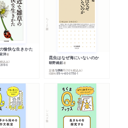
ちくま新書
の愉快な生きかた
栄洋
著
昆虫はなぜ海にいないのか
％税込み）
朝野維起
著
42819-6
定価:
円
（10％税込み）
1,056
ISBN:
978-4-480-07756-1
シリーズ・全集