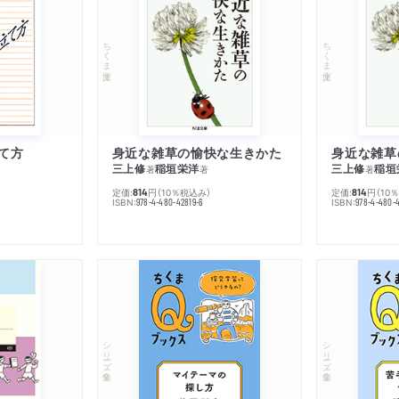
ちくま文庫
ちくま文庫
て方
身近な雑草の愉快な生きかた
身近な雑草
三上修
稲垣栄洋
三上修
稲垣
著
著
著
定価:
円
（10％税込み）
定価:
円
（10
814
814
ISBN:
ISBN:
978-4-480-42819-6
978-4-480-
シリーズ・全集
シリーズ・全集