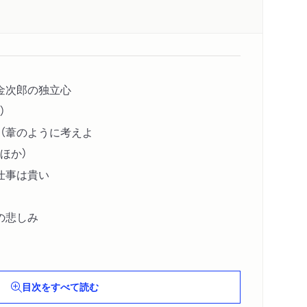
金次郎の独立心
）
（葦のように考えよ
ほか）
仕事は貴い
の悲しみ
目次をすべて読む