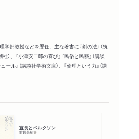
心理学部教授などを歴任。主な著書に『剣の法』（筑
潮社）、『小津安二郎の喜び』『民俗と民藝』（講談
ュール』（講談社学術文庫）、『倫理という力』（講
宣長とベルクソン
前田英樹
著