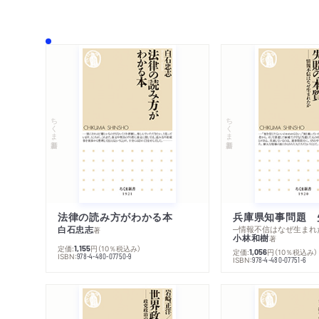
ちくま新書
ちくま新書
法律の読み方がわかる本
兵庫県知事問題 
白石忠志
─情報不信はなぜ生まれ
著
小林和樹
著
定価:
円
（10％税込み）
1,155
定価:
円
（10％税込み）
1,056
ISBN:
978-4-480-07750-9
ISBN:
978-4-480-07751-6