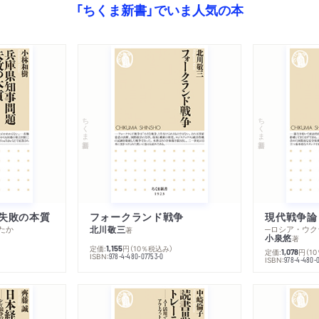
「ちくま新書」でいま人気の本
ちくま新書
ちくま新書
失敗の本質
フォークランド戦争
現代戦争論
たか
北川敬三
著
小泉悠
著
定価:
円
（10％税込み）
1,155
定価:
円
（1
1,078
ISBN:
978-4-480-07753-0
ISBN:
978-4-480-