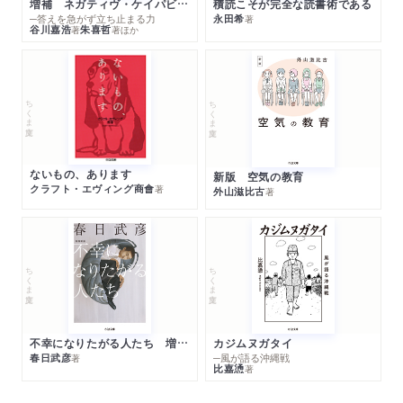
増補 ネガティヴ・ケイパビリティで生きる
積読こそが完全な読書術である
─答えを急がず立ち止まる力
永田希
著
谷川嘉浩
朱喜哲
著
著
ほか
ちくま文庫
ちくま文庫
ないもの、あります
新版 空気の教育
クラフト・エヴィング商會
著
外山滋比古
著
ちくま文庫
ちくま文庫
不幸になりたがる人たち 増補新版
カジムヌガタイ
春日武彦
─風が語る沖縄戦
著
比嘉慂
著