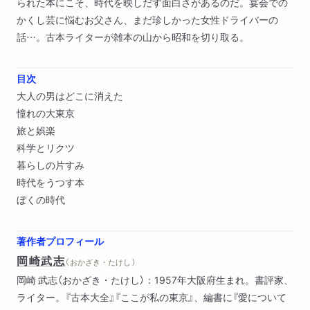
られた本にこそ、時代を映しだす面白さがあるのだ。宴会での
かくし芸に悩むお父さん、まだ珍しかった女性ドライバーの
話…。古本ライターが雑本の山から昭和を切り取る。
目次
大人の男はどこに消えた
憧れの大東京
旅と娯楽
科学とリクツ
暮らしの片すみ
時代をうつす本
ぼくの時代
著作者プロフィール
岡崎武志
（ おかざき・たけし ）
岡崎 武志（おかざき・たけし）：1957年大阪府生まれ。書評家、
ライター。『古本大全』『ここが私の東京』、編書に『愛について