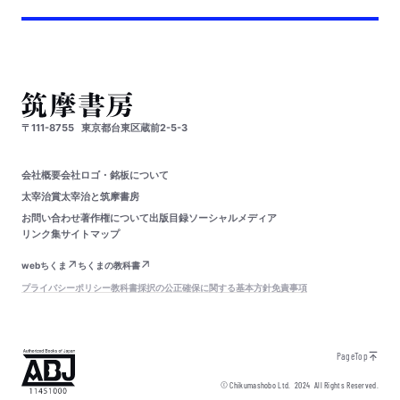
〒111-8755
東京都台東区蔵前2-5-3
会社概要
会社ロゴ・銘板について
太宰治賞
太宰治と筑摩書房
お問い合わせ
著作権について
出版目録
ソーシャルメディア
リンク集
サイトマップ
webちくま
ちくまの教科書
プライバシーポリシー
教科書採択の公正確保に関する基本方針
免責事項
PageTop
© Chikumashobo Ltd.
2024
All Rights Reserved.