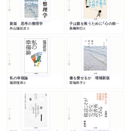
ちくま文庫
ちくま文庫
新版 思考の整理学
子は親を救うために「心の病」になる
外山滋比古
高橋和巳
著
著
ちくま文庫
ちくま文庫
私の幸福論
傷を愛せるか 増補新版
福田恆存
宮地尚子
著
著
ちくま文庫
ちくま文庫