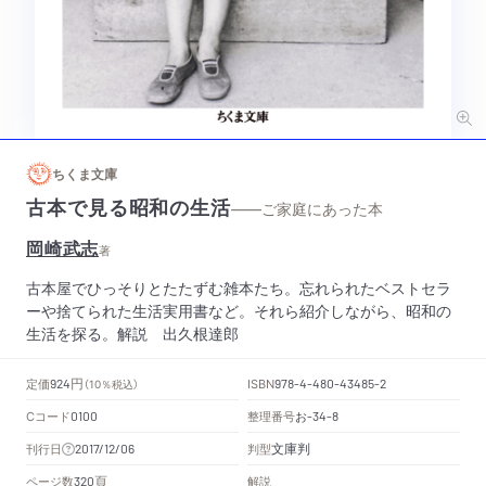
ちくま文庫
古本で見る昭和の生活
——ご家庭にあった本
岡崎武志
著
古本屋でひっそりとたたずむ雑本たち。忘れられたベストセラ
ーや捨てられた生活実用書など。それら紹介しながら、昭和の
生活を探る。解説 出久根達郎
円
定価
ISBN
924
（10％税込）
978-4-480-43485-2
Cコード
整理番号
お
0100
-34-8
文庫判
刊行日
判型
2017/12/06
頁
ページ数
解説
320