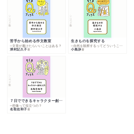
シリーズ・全集
シリーズ・全集
苦手から始める作文教室
生きものを探究する
─文章が書けたらいいことはある？
─自然を観察するってどういうこと？
津村記久子
小島渉
著
著
シリーズ・全集
７日でできるキャラクター創作入門
─想像って役立つの？
名取佐和子
著