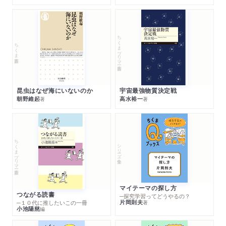
ちくまプリマー新書
ちくま新書
昆虫はなぜ海にいないのか
宇宙最強物質決定戦
朝野維起
高水裕一
著
著
ちくまプリマー新書
シリーズ・全集
マイテーマの探し方
つながる読書
─探究学習ってどうやるの？
片岡則夫
著
─１０代に推したいこの一冊
小池陽慈
編