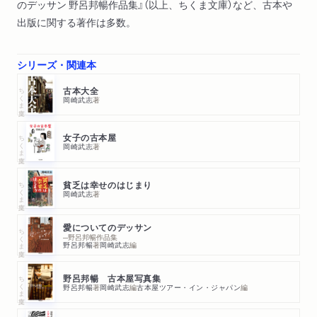
のデッサン 野呂邦暢作品集』（以上、ちくま文庫）など、古本や
出版に関する著作は多数。
シリーズ・関連本
ちくま文庫
古本大全
岡崎武志
著
ちくま文庫
女子の古本屋
岡崎武志
著
ちくま文庫
貧乏は幸せのはじまり
岡崎武志
著
愛についてのデッサン
ちくま文庫
─野呂邦暢作品集
野呂邦暢
著
岡崎武志
編
ちくま文庫
野呂邦暢 古本屋写真集
野呂邦暢
著
岡崎武志
編
古本屋ツアー・イン・ジャパン
編