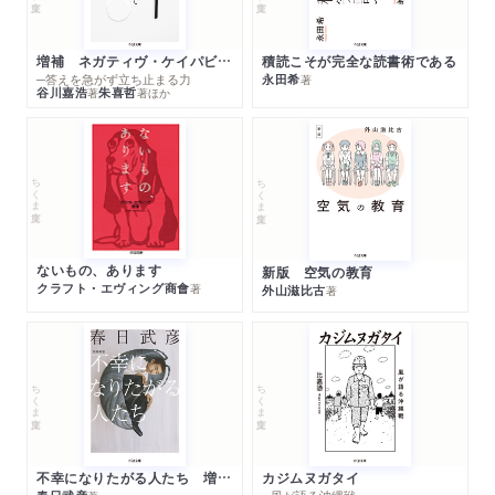
増補 ネガティヴ・ケイパビリティで生きる
積読こそが完全な読書術である
─答えを急がず立ち止まる力
永田希
著
谷川嘉浩
朱喜哲
著
著
ほか
ちくま文庫
ちくま文庫
ないもの、あります
新版 空気の教育
クラフト・エヴィング商會
著
外山滋比古
著
ちくま文庫
ちくま文庫
不幸になりたがる人たち 増補新版
カジムヌガタイ