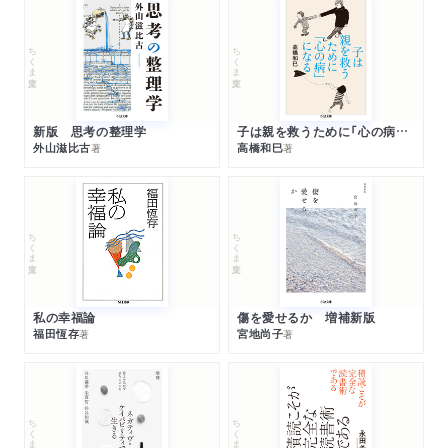
ちくま文庫
ちくま文庫
新版 思考の整理学
子は親を救うために「心の病」になる
外山滋比古
高橋和巳
著
著
ちくま文庫
ちくま文庫
私の幸福論
傷を愛せるか 増補新版
福田恆存
宮地尚子
著
著
ちくま文庫
ちくま文庫