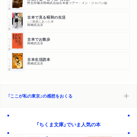
ちくま文庫
野呂邦暢
著
岡崎武志
編
古本屋ツアー・イン・ジャパン
編
古本で見る昭和の生活
ちくま文庫
─ご家庭にあった本
岡崎武志
著
ちくま文庫
古本でお散歩
岡崎武志
著
ちくま文庫
古本生活読本
岡崎武志
著
『ここが私の東京』の感想をおくる
「ちくま文庫」でいま人気の本