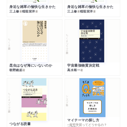
身近な雑草の愉快な生きかた
身近な雑草の愉快な生きかた
三上修
稲垣栄洋
三上修
稲垣栄洋
著
著
著
著
ちくまプリマー新書
ちくま新書
昆虫はなぜ海にいないのか
宇宙最強物質決定戦
朝野維起
高水裕一
著
著
ちくまプリマー新書
シリーズ・全集
マイテーマの探し方
つながる読書
─探究学習ってどうやるの？