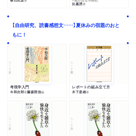
春日武彦
─風が語る沖縄戦
著
比嘉慂
著
【自由研究、読書感想文……】夏休みの宿題のおと
もに！
ちくま文庫
ちくま学芸文庫
考現学入門
レポートの組み立て方
今和次郎
藤森照信
木下是雄
著
編
著
ちくま文庫
ちくま文庫