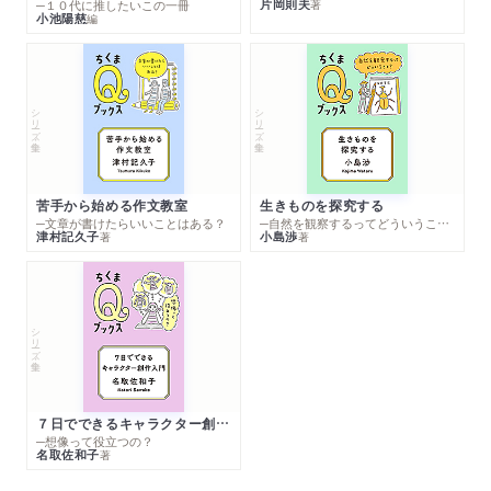
片岡則夫
著
─１０代に推したいこの一冊
小池陽慈
編
シリーズ・全集
シリーズ・全集
苦手から始める作文教室
生きものを探究する
─文章が書けたらいいことはある？
─自然を観察するってどういうこと？
津村記久子
小島渉
著
著
シリーズ・全集
７日でできるキャラクター創作入門
─想像って役立つの？
名取佐和子
著