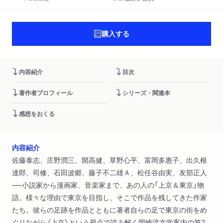
購入する
内容紹介
目次
著作者プロフィール
シリーズ・関連本
感想をおくる
内容紹介
佐藤泰志、庄野潤三、開高健、草野心平、富岡多惠子、出久根
達郎、司修、石田波郷、藤子不二雄Ａ、松任谷由実、友部正人
──小説家から漫画家、音楽家まで、あの人の「上京＆東京」物
語。様々な理由で東京を目指し、そこで作品を残してきた作家
たち。彼らの足跡を作品とともに著者自らの足で東京の街をめ
ぐりながら〈上京〉という視点で読み解く岡崎流文学案内の第2