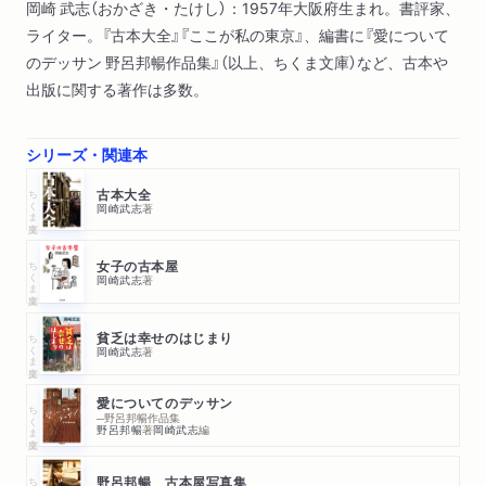
岡崎 武志（おかざき・たけし）：1957年大阪府生まれ。書評家、
ライター。『古本大全』『ここが私の東京』、編書に『愛について
のデッサン 野呂邦暢作品集』（以上、ちくま文庫）など、古本や
出版に関する著作は多数。
シリーズ・関連本
ちくま文庫
古本大全
岡崎武志
著
ちくま文庫
女子の古本屋
岡崎武志
著
ちくま文庫
貧乏は幸せのはじまり
岡崎武志
著
愛についてのデッサン
ちくま文庫
─野呂邦暢作品集
野呂邦暢
著
岡崎武志
編
野呂邦暢 古本屋写真集