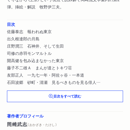
弾。挿絵・解説 牧野伊三夫。
目次
佐藤泰志 報われぬ東京
出久根達郎の月島
庄野潤三 石神井、そして生田
司修の赤羽モンマルトル
開高健を包み込まなかった東京
藤子不二雄Ａ まんが道とトキワ荘
友部正人 一九七一年・阿佐ヶ谷・一本道
石田波郷 砂町・清瀬 見るべきものを見る俳人
富岡多惠子 一九六〇年新宿 明日をも知れぬ二人
目次をすべて読む
松任谷由実 川を二本越えたら自分に戻る八王子
草野心平 人生いたるところ火の車あり
これが私の東京物語
著作者プロフィール
岡崎武志
（ おかざき・たけし ）