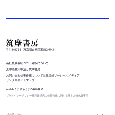
〒111-8755
東京都台東区蔵前2-5-3
会社概要
会社ロゴ・銘板について
太宰治賞
太宰治と筑摩書房
お問い合わせ
著作権について
出版目録
ソーシャルメディア
リンク集
サイトマップ
webちくま
ちくまの教科書
プライバシーポリシー
教科書採択の公正確保に関する基本方針
免責事項