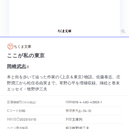
ちくま文庫
ここが私の東京
岡崎武志
著
本と街を歩いて辿った作家の〈上京＆東京〉物語。佐藤泰志、庄
野潤三から松任谷由実まで。草野心平を増補収録。挿絵と巻末
エッセイ・牧野伊三夫
円
定価
ISBN
968
（10％税込）
978-4-480-43859-1
Cコード
整理番号
お
0195
-34-10
文庫判
刊行日
判型
2023/01/10
頁
牧野伊三夫
ページ数
解説
336