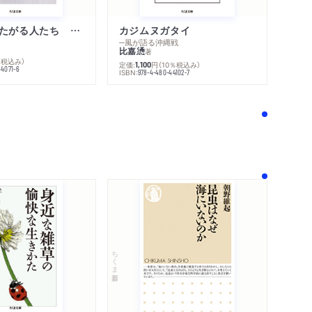
不幸になりたがる人たち 増補新版
カジムヌガタイ
─風が語る沖縄戦
比嘉慂
著
％税込み）
定価:
円
（10％税込み）
1,100
44071-6
ISBN:
978-4-480-44102-7
！
ちくま新書