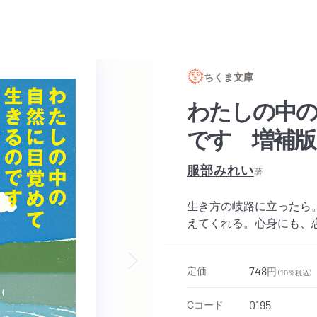
ちくま文庫
わたしの中の
です 増補版
服部みれい
著
生き方の岐路に立ったら
えてくれる。心身にも、
定価
748
円
（10％税込）
Next slide
Cコード
0195