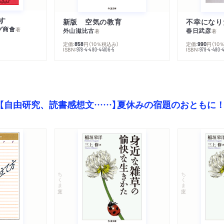
す
新版 空気の教育
グ商會
著
外山滋比古
春日武彦
著
著
定価:
円
（10％税込み）
定価:
円
（10
858
990
ISBN:
ISBN:
978-4-480-44106-5
978-4-480-
【自由研究、読書感想文……】夏休みの宿題のおともに
ちくま文庫
ちくま文庫