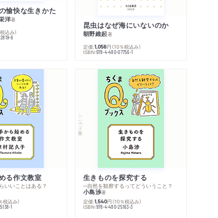
の愉快な生きかた
栄洋
著
昆虫はなぜ海にいないのか
％税込み）
朝野維起
著
42819-6
定価:
円
（10％税込み）
1,056
ISBN:
978-4-480-07756-1
シリーズ・全集
める作文教室
生きものを探究する
らいいことはある？
─自然を観察するってどういうこと？
小島渉
著
0％税込み）
定価:
円
（10％税込み）
1,540
ISBN:
5138-1
978-4-480-25163-3