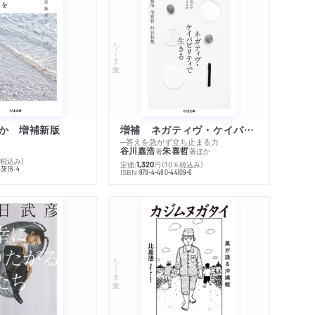
著作者プロフィール
コメント
シリーズ・関連本
感想をおくる
ちくま文庫
か 増補新版
増補 ネガティヴ・ケイパビリティで生きる
─答えを急がず立ち止まる力
谷川嘉浩
朱喜哲
著
著
ほか
％税込み）
定価:
円
（10％税込み）
1,320
43816-4
ISBN:
978-4-480-44109-6
ちくま文庫