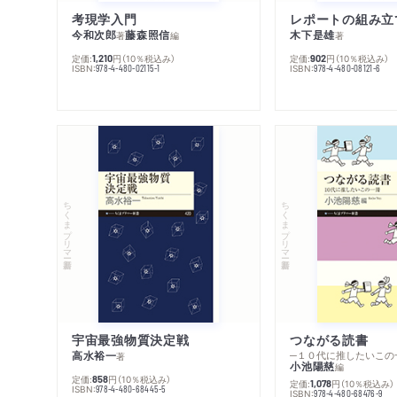
考現学入門
レポートの組み立
今和次郎
藤森照信
木下是雄
著
編
著
定価:
円
（10％税込み）
定価:
円
（10％税込み）
1,210
902
ISBN:
ISBN:
978-4-480-02115-1
978-4-480-08121-6
ちくまプリマー新書
ちくまプリマー新書
宇宙最強物質決定戦
つながる読書
高水裕一
─１０代に推したいこの
著
小池陽慈
編
定価:
円
（10％税込み）
858
定価:
円
（10％税込み）
1,078
ISBN:
978-4-480-68445-5
ISBN:
978-4-480-68476-9