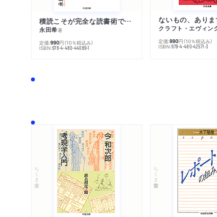
ないもの、ありま
積読こそが完全な読書術である
クラフト・エヴィン
永田希
著
定価:
円
（10％税込み）
990
定価:
円
（10％税込み）
990
ISBN:
978-4-480-42571-3
ISBN:
978-4-480-44089-1
ちくま文庫
ちくま学芸文庫