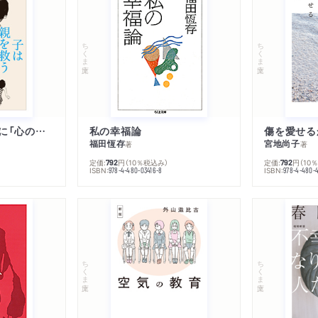
ちくま文庫
ちくま文庫
子は親を救うために「心の病」になる
私の幸福論
傷を愛せる
福田恆存
宮地尚子
著
著
定価:
円
（10％税込み）
定価:
円
（10
792
792
ISBN:
ISBN:
978-4-480-03416-8
978-4-480-
ちくま文庫
ちくま文庫