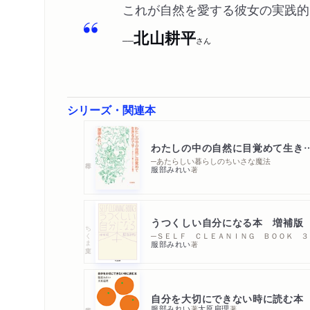
これが自然を愛する彼女の実践的
北山耕平
──
さん
シリーズ・関連本
わたしの中の自然に目覚め
─あたらしい暮らしのちいさな魔法
服部みれい
著
うつくしい自分になる本 増補版
ちくま文庫
─ＳＥＬＦ ＣＬＥＡＮＩＮＧ ＢＯＯＫ ３
服部みれい
著
自分を大切にできない時に読む本
服部みれい
大原扁理
著
著