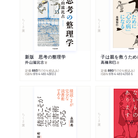
ちくま文庫
ちくま文庫
新版 思考の整理学
外山滋比古
高橋和巳
著
著
定価:
円
（10％税込み）
定価:
円
（10％税込み）
693
880
ISBN:
ISBN:
978-4-480-43912-3
978-4-480-43158-5
ちくま文庫
ちくま文庫