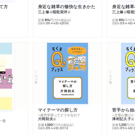
て方
身近な雑草の愉快な生きかた
身近な雑草
三上修
稲垣栄洋
三上修
稲垣
著
著
著
定価:
円
（10％税込み）
定価:
円
（10
814
814
ISBN:
ISBN:
978-4-480-42819-6
978-4-480-
シリーズ・全集
シリーズ・全集
マイテーマの探し方
苦手から始
─探究学習ってどうやるの？
─文章が書けた
片岡則夫
津村記久子
著
著
一冊
定価:
円
（10％税込み）
定価:
円
（1
1,320
1,210
ISBN:
ISBN:
978-4-480-25117-6
978-4-480-2