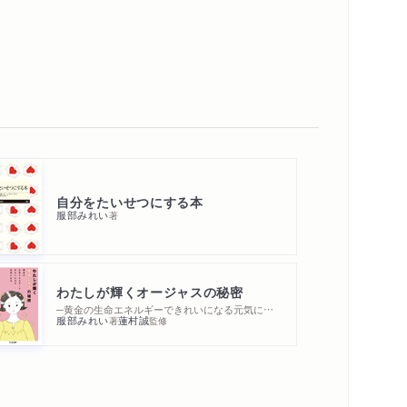
自分をたいせつにする本
服部みれい
著
わたしが輝くオージャスの秘密
─黄金の生命エネルギーできれいになる元気になる
服部みれい
蓮村誠
著
監修