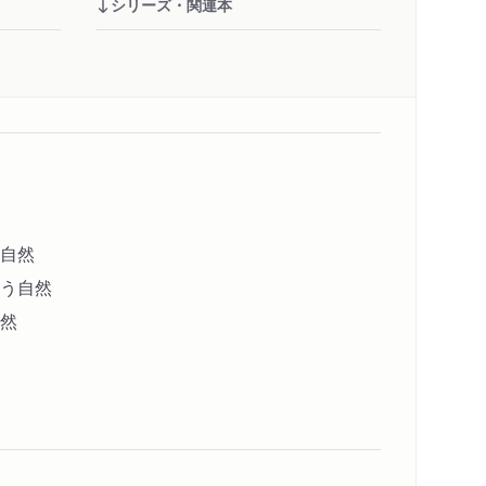
シリーズ・関連本
自然
う自然
然