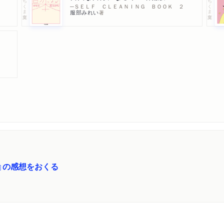
ちくま文庫
ちくま文庫
─ＳＥＬＦ ＣＬＥＡＮＩＮＧ ＢＯＯＫ ２
服部みれい
著
』の感想をおくる