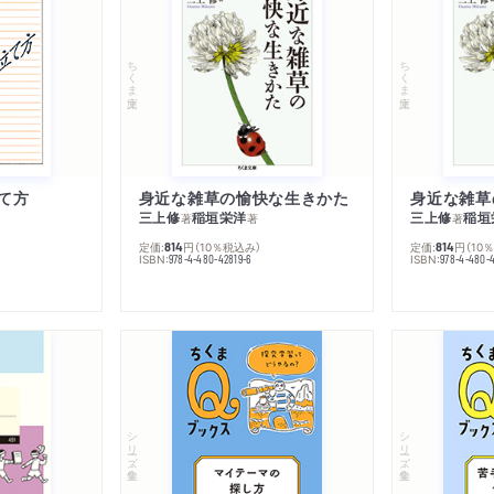
ちくま文庫
ちくま文庫
て方
身近な雑草の愉快な生きかた
身近な雑草
三上修
稲垣栄洋
三上修
稲垣
著
著
著
定価:
円
（10％税込み）
定価:
円
（10
814
814
ISBN:
ISBN:
978-4-480-42819-6
978-4-480-
シリーズ・全集
シリーズ・全集