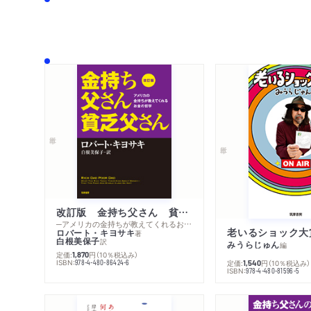
改訂版 金持ち父さん 貧乏父さん
─アメリカの金持ちが教えてくれるお金の哲学
老いるショック大
ロバート・キヨサキ
著
白根美保子
訳
みうらじゅん
編
定価:
円
（10％税込み）
1,870
ISBN:
978-4-480-86424-6
定価:
円
（10％税込み）
1,540
ISBN:
978-4-480-81596-5