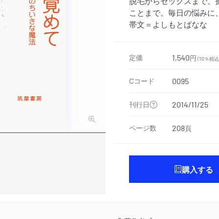
脱毛からセックスまで。
ことまで。毎日の悩みに
帯文＝よしもとばなな
定価
1,540
円
（10％税込
Cコード
0095
刊行日
2014/11/25
ページ数
208
頁
購入する