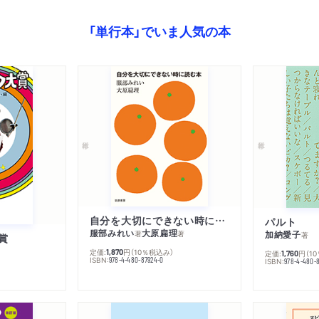
「単行本」でいま人気の本
自分を大切にできない時に読む本
パルト
服部みれい
大原扁理
加納愛子
著
著
著
賞
定価:
円
（10％税込み）
1,870
定価:
円
（1
1,760
ISBN:
978-4-480-87924-0
ISBN:
978-4-480-8