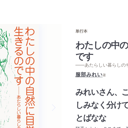
単行本
わたしの中の
です
——あたらしい暮らしの
服部みれい
著
みれいさん、
しみなく分けて
Next slide
とばなな