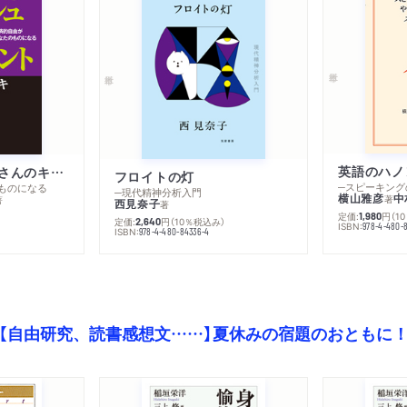
英語のハノ
改訂版 金持ち父さんのキャッシュフロー・クワドラント
フロイトの灯
ものになる
─現代精神分析入門
横山雅彦
中
著
著
西見奈子
著
定価:
円
（1
1,980
定価:
円
（10％税込み）
2,640
ISBN:
978-4-480-
）
ISBN:
978-4-480-84336-4
【自由研究、読書感想文……】夏休みの宿題のおともに