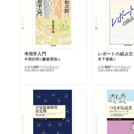
ちくま文庫
ちくま学芸文庫
考現学入門
レポートの組み立
今和次郎
藤森照信
木下是雄
著
編
著
定価:
円
（10％税込み）
定価:
円
（10％税込み）
1,210
902
ISBN:
ISBN:
978-4-480-02115-1
978-4-480-08121-6
ちくまプリマー新書
ちくまプリマー新書