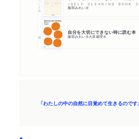
ちくま文庫
─ＳＥＬＦ ＣＬＥＡＮＩＮＧ ＢＯＯＫ ３
服部みれい
著
自分を大切にできない時に読む本
服部みれい
大原扁理
著
著
『わたしの中の自然に目覚めて生きるのです