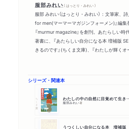
服部みれい
（ はっとり・みれい ）
服部 みれい（はっとり・みれい）：文筆家、詩人、『
for men(マーマーマガジンフォーメン)
『murmur magazine』を創刊。あ
著書に、『あたらしい自分になる本 増補版 SELF 
きるのです』(ちくま文庫)、『わたしが輝くオ
シリーズ・関連本
わたしの中の自然に目覚めて生き
ちくま文庫
服部みれい
著
うつくしい自分になる本 増補版