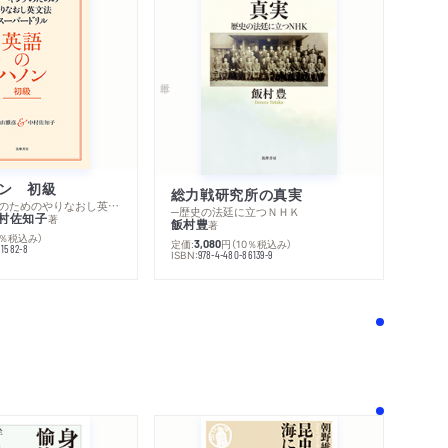
ン 初級
総力戦研究所の真実
─スピーキングのためのやりなおし英文法スーパードリル
─歴史の法廷に立つＮＨＫ
村佐知子
著
飯村豊
著
0％税込み）
定価:
円
（10％税込み）
3,080
81582-8
ISBN:
978-4-480-86139-9
！