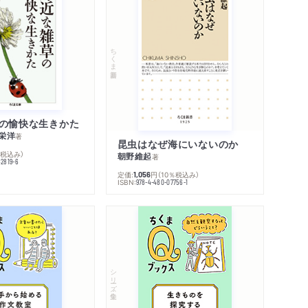
ちくま新書
の愉快な生きかた
栄洋
著
昆虫はなぜ海にいないのか
％税込み）
朝野維起
著
42819-6
定価:
円
（10％税込み）
1,056
ISBN:
978-4-480-07756-1
シリーズ・全集