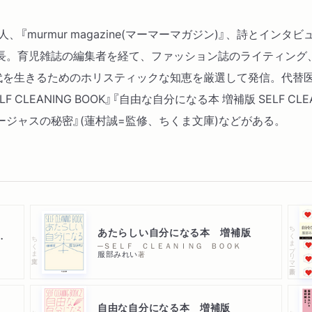
murmur magazine(マーマーマガジン)』、詩とインタビュー
』編集長。育児雑誌の編集者を経て、ファッション誌のライティング
たらしい時代を生きるためのホリスティックな知恵を厳選して発信。
CLEANING BOOK』『自由な自分になる本 増補版 SELF CL
ージャスの秘密』(蓮村誠=監修、ちくま文庫)などがある。
ちくまプリマー新書
あたらしい自分になる本 増補版
るのです 増補版
ちくま文庫
─ＳＥＬＦ ＣＬＥＡＮＩＮＧ ＢＯＯＫ
服部みれい
著
自由な自分になる本 増補版