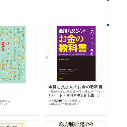
著作者プロフィール
シリーズ・関連本
感想をおくる
金持ち父さんのお金の教科書
─親から子に伝える一生お金に困らない考え方
ロバート・キヨサキ
岩下慶一
著
訳
定価:
円
（10％税込み）
0％税込み）
1,760
ISBN:
978-4-480-86490-1
1597-2