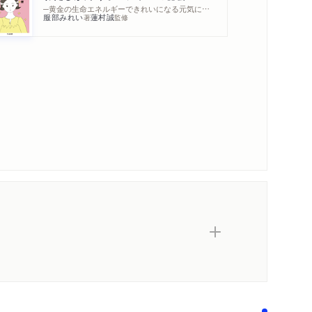
─黄金の生命エネルギーできれいになる元気になる
服部みれい
蓮村誠
著
監修
内容紹介・目次