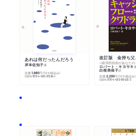
あれは何だったんだろう
─経済的自由があなたの
岸本佐知子
著
ロバート・キヨサキ
白根美保子
訳
定価:
円
（10％税込み）
1,980
ISBN:
定価:
円
（10％税込み
978-4-480-81594-1
2,200
ISBN:
978-4-480-86425-3