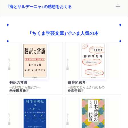
『海とサルデーニャ』の感想をおくる
「ちくま学芸文庫」でいま人気の本
ちくま学芸文庫
ちくま学芸文庫
翻訳の常識
修辞的思考
─読解力から翻訳力へ
─論理でとらえきれぬもの
朱牟田夏雄
香西秀信
著
著
ちくま学芸文庫
ちくま学芸文庫