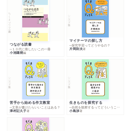
ちくまプリマー新書
シリーズ・全集
マイテーマの探し方
つながる読書
─探究学習ってどうやるの？
片岡則夫
著
─１０代に推したいこの一冊
小池陽慈
編
シリーズ・全集
シリーズ・全集
苦手から始める作文教室
生きものを探究する
─文章が書けたらいいことはある？
─自然を観察するってどういうこと？
津村記久子
小島渉
著
著