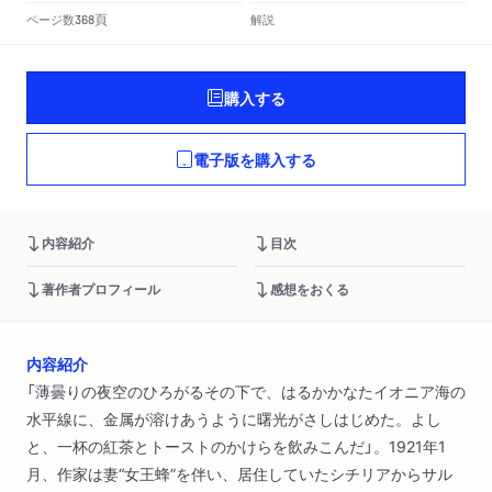
頁
ページ数
解説
368
購入する
電子版を購入する
内容紹介
目次
著作者プロフィール
感想をおくる
内容紹介
「薄曇りの夜空のひろがるその下で、はるかかなたイオニア海の
水平線に、金属が溶けあうように曙光がさしはじめた。よし
と、一杯の紅茶とトーストのかけらを飲みこんだ」。1921年1
月、作家は妻“女王蜂”を伴い、居住していたシチリアからサル