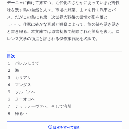
デーニャに向けて旅立つ。近代化のさなかにあっていまだ野性
味を残す島の自然と人々。市場の野菜。山々を行く汽車とバ
ス。だがこの島にも第一次世界大戦後の世情が影を落と
し……。作家は確かな直感と観察によって、旅の跡を活き活き
と書き綴る。本文庫では原書初版で削除された箇所を復元。ロ
レンス文学の頂点と評される傑作旅行記を名訳で。
目次
１ パレルモまで
２ 海
３ カリアリ
４ マンダス
５ ソルゴノへ
６ ヌーオロへ
７ テッラノーヴァへ、そして汽船
８ 帰る
目次をすべて読む
訳者あとがき