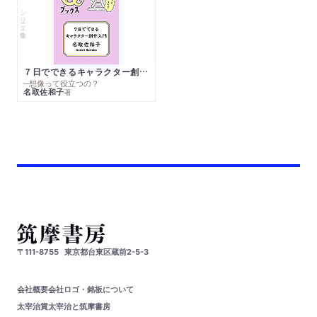
シリーズ・全集
７日でできるキャラクター創作入門
─想像って役立つの？
名取佐和子
著
〒111-8755
東京都台東区蔵前2-5-3
会社概要
会社ロゴ・銘板について
太宰治賞
太宰治と筑摩書房