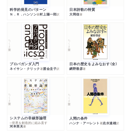
科学的発見のパターン
日本詩歌の特質
Ｎ．Ｒ．ハンソン
村上陽一郎
大岡信
著
訳
著
ちくま学芸文庫
ちくま学芸文庫
プロパガンダ入門
日本の歴史をよみなおす（全）
ネイサン・クリック
渡会圭子
網野善彦
著
訳
著
ちくま学芸文庫
ちくま学芸文庫
システムの非線形論理
人間の条件
─世界を創造的に組み直す
ハンナ・アーレント
志水速雄
著
訳
河本英夫
著