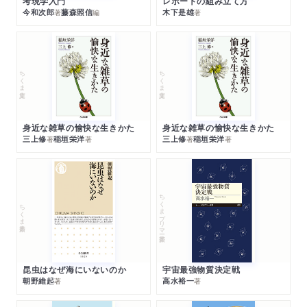
考現学入門
レポートの組み立て方
今和次郎
藤森照信
木下是雄
著
編
著
ちくま文庫
ちくま文庫
身近な雑草の愉快な生きかた
身近な雑草の愉快な生きかた
三上修
稲垣栄洋
三上修
稲垣栄洋
著
著
著
著
ちくまプリマー新書
ちくま新書
昆虫はなぜ海にいないのか
宇宙最強物質決定戦
朝野維起
高水裕一
著
著