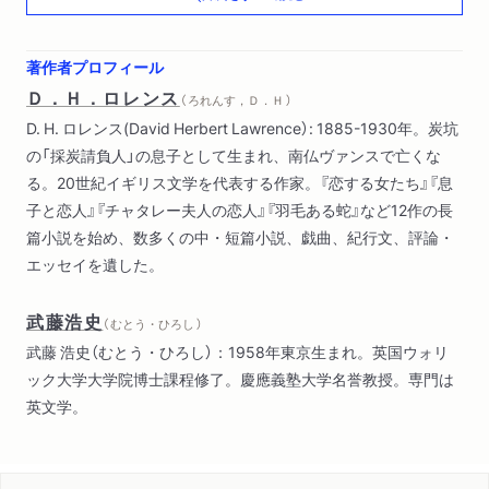
文庫版訳者あとがき
著作者プロフィール
Ｄ．Ｈ．ロレンス
（ ろれんす，Ｄ．Ｈ ）
D. H. ロレンス(David Herbert Lawrence）: 1885-1930年。炭坑
の「採炭請負人」の息子として生まれ、南仏ヴァンスで亡くな
る。20世紀イギリス文学を代表する作家。『恋する女たち』『息
子と恋人』『チャタレー夫人の恋人』『羽毛ある蛇』など12作の長
篇小説を始め、数多くの中・短篇小説、戯曲、紀行文、評論・
エッセイを遺した。
武藤浩史
（ むとう・ひろし ）
武藤 浩史（むとう・ひろし）：1958年東京生まれ。英国ウォリ
ック大学大学院博士課程修了。慶應義塾大学名誉教授。専門は
英文学。