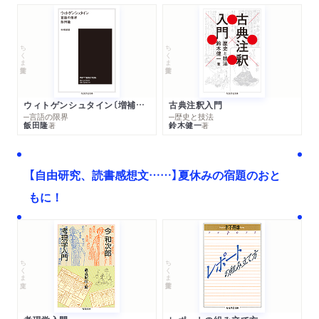
ちくま学芸文庫
ちくま学芸文庫
ウィトゲンシュタイン〔増補新版〕
古典注釈入門
─言語の限界
─歴史と技法
飯田隆
鈴木健一
著
著
【自由研究、読書感想文……】夏休みの宿題のおと
もに！
ちくま文庫
ちくま学芸文庫