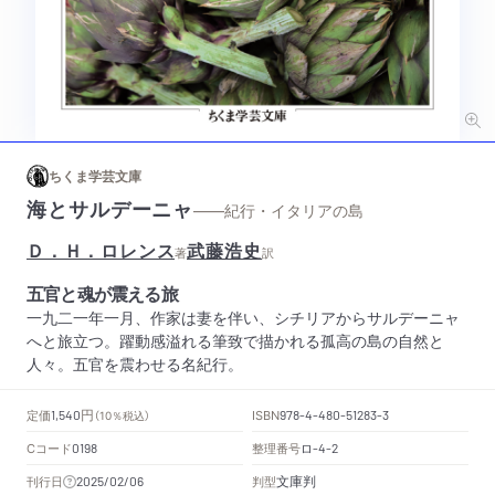
ちくま学芸文庫
海とサルデーニャ
——紀行・イタリアの島
Ｄ．Ｈ．ロレンス
武藤浩史
著
訳
五官と魂が震える旅
一九二一年一月、作家は妻を伴い、シチリアからサルデーニャ
へと旅立つ。躍動感溢れる筆致で描かれる孤高の島の自然と
人々。五官を震わせる名紀行。
円
定価
ISBN
1,540
（10％税込）
978-4-480-51283-3
Cコード
整理番号
ロ
0198
-4-2
文庫判
刊行日
判型
2025/02/06