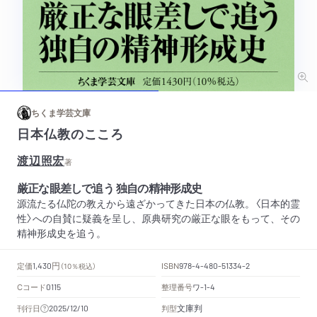
ちくま学芸文庫
日本仏教のこころ
渡辺照宏
著
厳正な眼差しで追う 独自の精神形成史
源流たる仏陀の教えから遠ざかってきた日本の仏教。〈日本的霊
性〉への自賛に疑義を呈し、原典研究の厳正な眼をもって、その
精神形成史を追う。
円
定価
ISBN
1,430
（10％税込）
978-4-480-51334-2
Cコード
整理番号
ワ
0115
-1-4
文庫判
刊行日
判型
2025/12/10