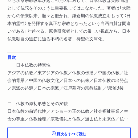
立ち戻る宗教改革が起こったのに対して、日本仏教は実際問題
として仏陀をそのように重要視してはこなかった。著者は「大陸
からの伝来以来、順々と磨かれ、鎌倉期の仏教成立をもって〈日
本的霊性〉を発揮する真正な宗教となったという自画自賛は間違
いである」と述べる。原典研究者としての厳しい視点から、日本
仏教独自の道筋に迫る不朽の名著、待望の文庫化。
目次
一 日本仏教の特異性
アジアの仏教／東アジアの仏教／仏教の伝播／中国の仏教／社
会的背景／中国の仏教文化／日本への伝来／日本仏教の出発点
／宗派の起源／日本の宗派／江戸幕府の宗教統制／明治以後
二 仏教の原初形態とその変貌
日本仏教の前近代性／アショーカ王の仏教／社会福祉事業／生
命の尊重／仏教倫理／宗教儀礼と仏教／過去仏と未来仏／仏教
の変貌
目次をすべて読む