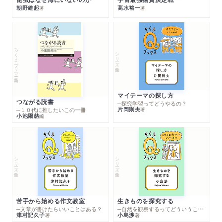
朝野維起
高水裕一
著
著
ちくまプリマー新書
シリーズ・全集
マイテーマの探し方
つながる読書
─探究学習ってどうやるの？
片岡則夫
著
─１０代に推したいこの一冊
小池陽慈
編
シリーズ・全集
シリーズ・全集
苦手から始める作文教室
生きものを探究する
─文章が書けたらいいことはある？
─自然を観察するってどういうこと？
津村記久子
小島渉
著
著