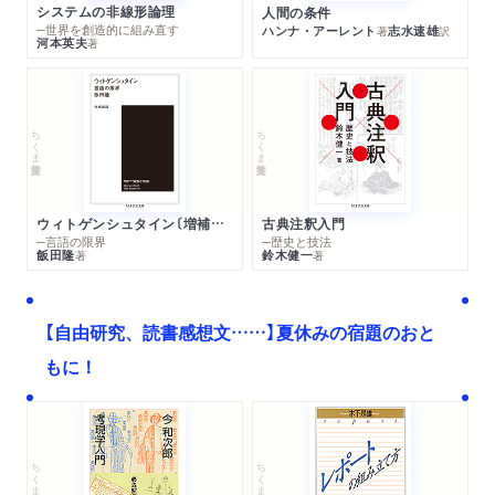
システムの非線形論理
人間の条件
─世界を創造的に組み直す
ハンナ・アーレント
志水速雄
著
訳
河本英夫
著
ちくま学芸文庫
ちくま学芸文庫
ウィトゲンシュタイン〔増補新版〕
古典注釈入門
─言語の限界
─歴史と技法
飯田隆
鈴木健一
著
著
【自由研究、読書感想文……】夏休みの宿題のおと
もに！
ちくま文庫
ちくま学芸文庫