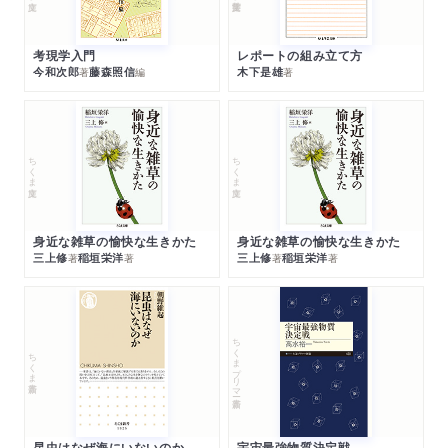
考現学入門
レポートの組み立て方
今和次郎
藤森照信
木下是雄
著
編
著
ちくま文庫
ちくま文庫
身近な雑草の愉快な生きかた
身近な雑草の愉快な生きかた
三上修
稲垣栄洋
三上修
稲垣栄洋
著
著
著
著
ちくまプリマー新書
ちくま新書
昆虫はなぜ海にいないのか
宇宙最強物質決定戦