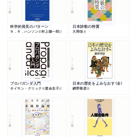
ちくま学芸文庫
ちくま学芸文庫
後記 宮坂宥勝
科学的発見のパターン
日本詩歌の特質
Ｎ．Ｒ．ハンソン
村上陽一郎
大岡信
著
訳
著
ちくま学芸文庫
ちくま学芸文庫
プロパガンダ入門
日本の歴史をよみなおす（全）
ネイサン・クリック
渡会圭子
網野善彦
著
訳
著
ちくま学芸文庫
ちくま学芸文庫