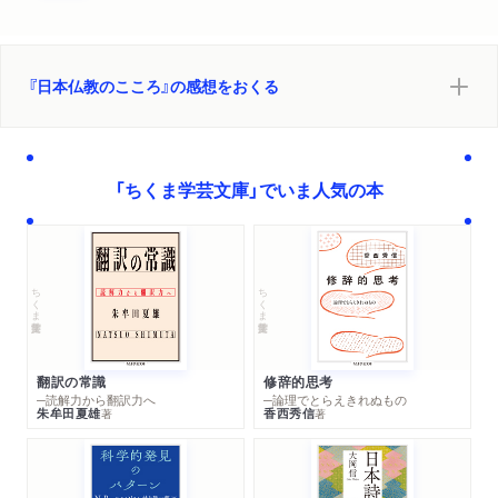
とし／仏性／仏身論／是心作仏／悪人正機とは／臨終と来迎／
他力の意味／アミダ教のゆくえ
『日本仏教のこころ』の感想をおくる
七 戒律
戒律の必要／戒と律／五戒と十戒／入団の儀式／律の本／戒壇
とは／鑑真の来日／天下の三戒壇／律宗／律と禅
「ちくま学芸文庫」でいま人気の本
八 ヨーガと禅
ヨーガの起源／ヨーガ派／仏教のヨーガ／中国の禅／看話禅と
黙照禅／褝のさまざま
ちくま学芸文庫
ちくま学芸文庫
九 道元の坐禅
道元の立場／坐禅の特色／一如―道元と経典／只管打坐／無常
の意義／修行の理想／後進のために
翻訳の常識
修辞的思考
─読解力から翻訳力へ
─論理でとらえきれぬもの
朱牟田夏雄
香西秀信
著
著
十 わが心―わが仏
心と仏／華厳経／華厳三昧／むすび
＊