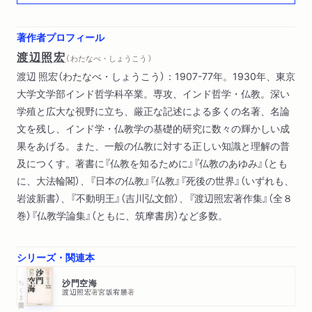
三 感性的世界
欲界の支配者マーラ／感性的世界／宗教の原初形態／疑似宗教
著作者プロフィール
／利己主義の信仰／日本仏教史観／降魔の歴史的意義／現実批
渡辺照宏
（ わたなべ・しょうこう ）
判の論理／倫理性の要請
渡辺 照宏（わたなべ・しょうこう）：1907-77年。1930年、東京
大学文学部インド哲学科卒業。専攻、インド哲学・仏教。深い
四 輪廻と解脱
学殖と広大な視野に立ち、厳正な記述による多くの名著、名論
解脱／束縛／インド的制約／死後の運命／ジナ教とアージーヴ
文を残し、インド学・仏教学の基礎的研究に数々の輝かしい成
ァカ教／輪廻／霊魂の存在／善悪の因果／輪廻からの脱出／懐
果をあげる。また、一般の仏教に対する正しい知識と理解の普
疑論／縁起論／因と縁／縁起論の変形／因縁の日本的理解／往
及につくす。著書に『仏教を知るために』『仏教のあゆみ』（とも
生の日本化／生死の無始性／不落因果と不昧因果
に、大法輪閣）、『日本の仏教』『仏教』『死後の世界』（いずれも、
岩波新書）、『不動明王』（吉川弘文館）、『渡辺照宏著作集』（全８
五 浄土の信仰
巻）『仏教学論集』（ともに、筑摩書房）など多数。
過去仏の系譜／弥勒信仰／阿?仏信仰／天寿国信仰／観世音と阿
弥陀／浄土三部経／アミダ教の信仰／末法思想／二河白道／唱
名念仏
シリーズ・関連本
ちくま学芸文庫
沙門空海
六 親鸞における問題点
渡辺照宏
著
宮坂宥勝
著
親鸞の著書／菩提心／二種の菩提心／弥勒におなじ／如来とひ