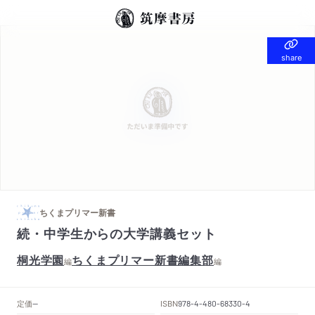
share
share
ちくまプリマー新書
続・中学生からの大学講義セット
桐光学園
ちくまプリマー新書編集部
編
編
定価
ISBN
--
978-4-480-68330-4