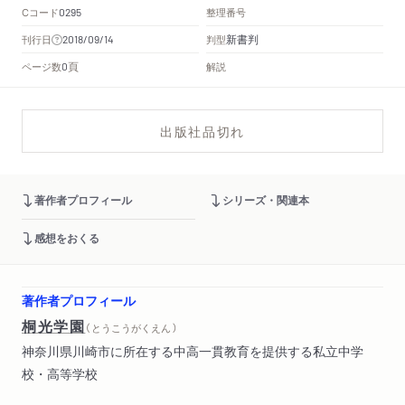
Cコード
整理番号
0295
新書判
刊行日
判型
2018/09/14
頁
ページ数
解説
0
出版社品切れ
著作者プロフィール
シリーズ・関連本
感想をおくる
著作者プロフィール
桐光学園
（ とうこうがくえん ）
神奈川県川崎市に所在する中高一貫教育を提供する私立中学
校・高等学校