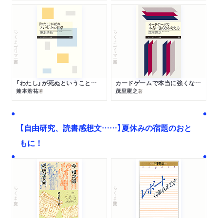
ちくまプリマー新書
ちくまプリマー新書
「わたし」が死ぬということの哲学
カードゲームで本当に強くなる考え方
兼本浩祐
茂里憲之
著
著
【自由研究、読書感想文……】夏休みの宿題のおと
もに！
ちくま文庫
ちくま学芸文庫