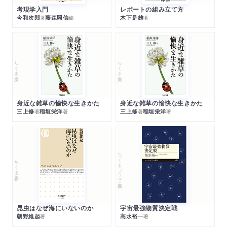
考現学入門
レポートの組み立て方
今和次郎
藤森照信
木下是雄
著
編
著
ちくま文庫
ちくま文庫
身近な雑草の愉快な生きかた
身近な雑草の愉快な生きかた
三上修
稲垣栄洋
三上修
稲垣栄洋
著
著
著
著
ちくまプリマー新書
ちくま新書
昆虫はなぜ海にいないのか
宇宙最強物質決定戦
朝野維起
高水裕一
著
著