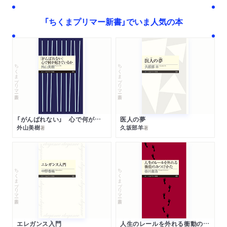
「ちくまプリマー新書」でいま人気の本
ちくまプリマー新書
ちくまプリマー新書
「がんばれない」 心で何が起きているか
医人の夢
外山美樹
久坂部羊
著
著
ちくまプリマー新書
ちくまプリマー新書
エレガンス入門
人生のレールを外れる衝動のみつけかた