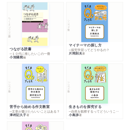
ちくまプリマー新書
シリーズ・全集
マイテーマの探し方
つながる読書
─探究学習ってどうやるの？
片岡則夫
著
─１０代に推したいこの一冊
小池陽慈
編
シリーズ・全集
シリーズ・全集
苦手から始める作文教室
生きものを探究する
─文章が書けたらいいことはある？
─自然を観察するってどういうこと？
津村記久子
小島渉
著
著