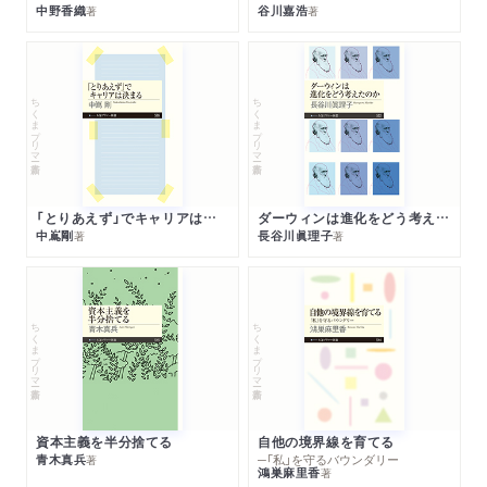
中野香織
谷川嘉浩
著
著
ちくまプリマー新書
ちくまプリマー新書
「とりあえず」でキャリアは決まる
ダーウィンは進化をどう考えたのか
中嶌剛
長谷川眞理子
著
著
ちくまプリマー新書
ちくまプリマー新書
資本主義を半分捨てる
自他の境界線を育てる
青木真兵
─「私」を守るバウンダリー
著
鴻巣麻里香
著