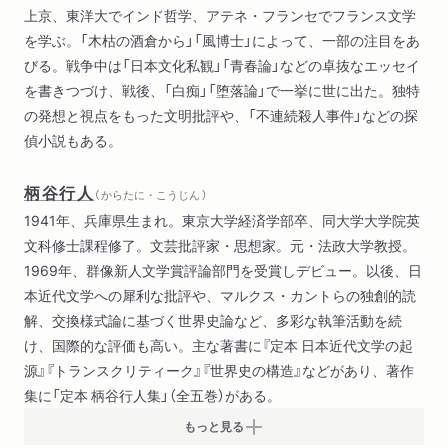
上京、東洋大でインド哲学、アテネ・フランセでフランス文学
を学ぶ。「木枯の酒倉から」「風博士」によって、一部の注目をあ
びる。戦争中は「日本文化私観」「青春論」などの卓抜なエッセイ
を書きつづけ、戦後、「白痴」「堕落論」で一挙に世に出た。独特
の発想と視点をもった文明批評や、「不連続殺人事件」などの探
偵小説もある。
柄谷行人
（ からたに・こうじん ）
1941年、兵庫県生まれ。東京大学経済学部卒、同大学大学院英
文科修士課程修了。文芸批評家・思想家。元・法政大学教授。
1969年、群像新人文学賞評論部門を受賞しデビュー。以後、日
本近代文学への犀利な批評や、マルクス・カントらの独創的読
解、交換様式論に基づく世界史論など、多彩な執筆活動を続
け、国際的な評価も高い。主な著書に『定本 日本近代文学の起
源』『トランスクリティーク』『世界史の構造』などがあり、著作
集に「定本 柄谷行人集」（全五巻）がある。
もっと見る