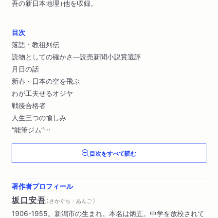
吾の新日本地理」他を収録。
目次
落語・教祖列伝
読物としての確かさ―読売新聞小説賞選評
月日の話
新春・日本の空を飛ぶ
わが工夫せるオジヤ
戦後合格者
人生三つの愉しみ
“能筆ジム”
受賞のことば―文芸春秋読者賞
目次をすべて読む
安吾の新日本地理〔ほか〕
著作者プロフィール
坂口安吾
（ さかぐち・あんご ）
1906-1955。新潟市の生まれ。本名は炳五。中学を放校されて