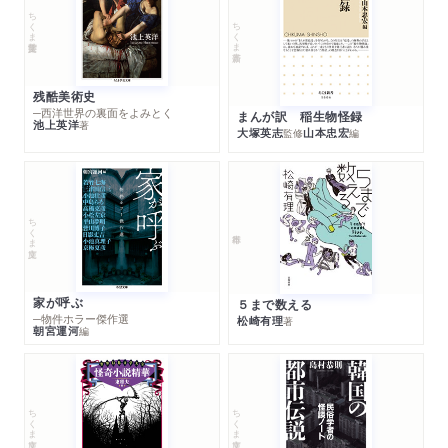
ちくま学芸文庫
ちくま新書
残酷美術史
─西洋世界の裏面をよみとく
まんが訳 稲生物怪録
池上英洋
著
大塚英志
山本忠宏
監修
編
ちくま文庫
家が呼ぶ
５まで数える
─物件ホラー傑作選
松崎有理
著
朝宮運河
編
ちくま文庫
ちくま文庫