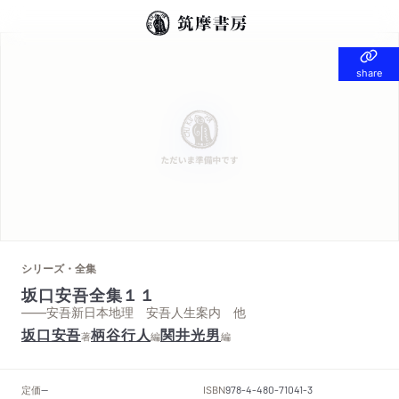
share
share
シリーズ・全集
坂口安吾全集１１
——安吾新日本地理 安吾人生案内 他
坂口安吾
柄谷行人
関井光男
著
編
編
定価
ISBN
--
978-4-480-71041-3