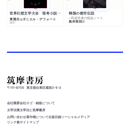
世界幻想文学大全 怪奇小説精華
韓国の都市伝説
─民俗学者の怪談ノート
東雅夫
ダニエル・デフォー
編
著
島村恭則
著
ほか
〒111-8755
東京都台東区蔵前2-5-3
会社概要
会社ロゴ・銘板について
太宰治賞
太宰治と筑摩書房
お問い合わせ
著作権について
出版目録
ソーシャルメディア
リンク集
サイトマップ