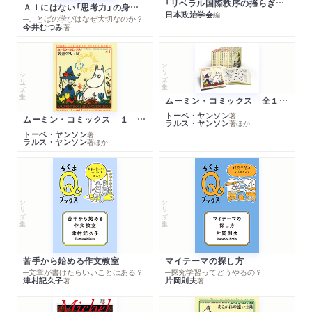
「リベラル国際秩序の揺らぎ」再考 年報政治学２０２６‐Ⅰ
ＡＩにはない「思考力」の身につけ方
日本政治学会
編
─ことばの学びはなぜ大切なのか？
今井むつみ
著
シリーズ・全集
シリーズ・全集
ムーミン・コミックス 全１４巻セット
トーベ・ヤンソン
著
ムーミン・コミックス １ 黄金のしっぽ
ラルス・ヤンソン
著
ほか
トーベ・ヤンソン
著
ラルス・ヤンソン
著
ほか
シリーズ・全集
シリーズ・全集
苦手から始める作文教室
マイテーマの探し方
─文章が書けたらいいことはある？
─探究学習ってどうやるの？
津村記久子
片岡則夫
著
著