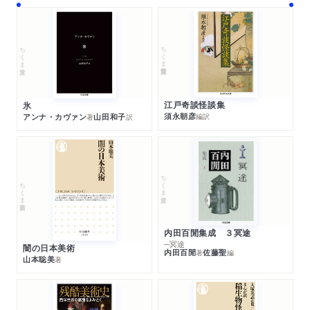
ちくま学芸文庫
ちくま文庫
江戸奇談怪談集
氷
須永朝彦
アンナ・カヴァン
山田和子
編訳
著
訳
ちくま文庫
ちくま新書
内田百閒集成 ３冥途
─冥途
闇の日本美術
内田百閒
佐藤聖
著
編
山本聡美
著