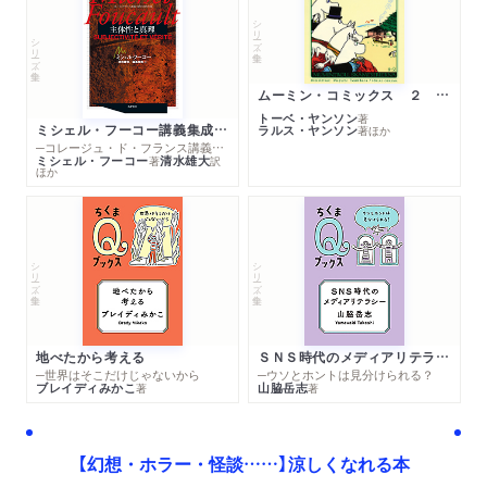
シリーズ・全集
シリーズ・全集
ムーミン・コミックス ２ あこがれの遠い土地
トーベ・ヤンソン
著
ミシェル・フーコー講義集成１０ 主体性と真理
ラルス・ヤンソン
著
ほか
─コレージュ・ド・フランス講義１９８０－１９８１年度
ミシェル・フーコー
清水雄大
著
訳
ほか
シリーズ・全集
シリーズ・全集
地べたから考える
ＳＮＳ時代のメディアリテラシー
─世界はそこだけじゃないから
─ウソとホントは見分けられる？
ブレイディみかこ
山脇岳志
著
著
【幻想・ホラー・怪談……】涼しくなれる本