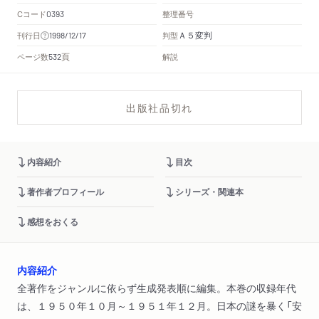
Cコード
整理番号
0393
Ａ５変判
刊行日
判型
1998/12/17
頁
ページ数
解説
532
出版社品切れ
内容紹介
目次
著作者プロフィール
シリーズ・関連本
感想をおくる
内容紹介
全著作をジャンルに依らず生成発表順に編集。本巻の収録年代
は、１９５０年１０月～１９５１年１２月。日本の謎を暴く「安