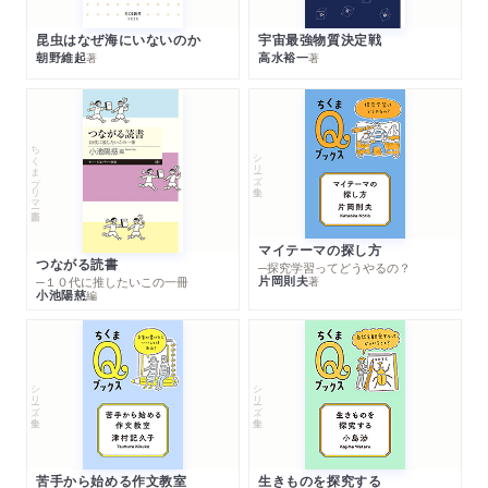
昆虫はなぜ海にいないのか
宇宙最強物質決定戦
朝野維起
高水裕一
著
著
ちくまプリマー新書
シリーズ・全集
マイテーマの探し方
つながる読書
─探究学習ってどうやるの？
片岡則夫
著
─１０代に推したいこの一冊
小池陽慈
編
シリーズ・全集
シリーズ・全集
苦手から始める作文教室
生きものを探究する