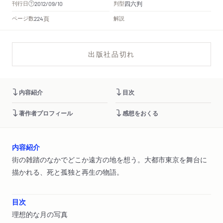
四六判
刊行日
判型
2012/09/10
頁
ページ数
解説
224
出版社品切れ
内容紹介
目次
著作者プロフィール
感想をおくる
内容紹介
街の雑踏のなかでどこか遠方の地を想う。大都市東京を舞台に
描かれる、死と孤独と再生の物語。
目次
理想的な月の写真