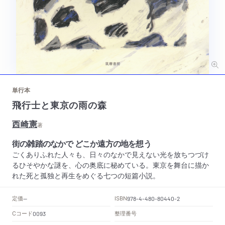
単行本
飛行士と東京の雨の森
西崎憲
著
街の雑踏のなかで どこか遠方の地を想う
ごくありふれた人々も、日々のなかで見えない光を放ちつづけ
るひそやかな謎を、心の奥底に秘めている。東京を舞台に描か
れた死と孤独と再生をめぐる七つの短篇小説。
定価
ISBN
--
978-4-480-80440-2
Cコード
整理番号
0093