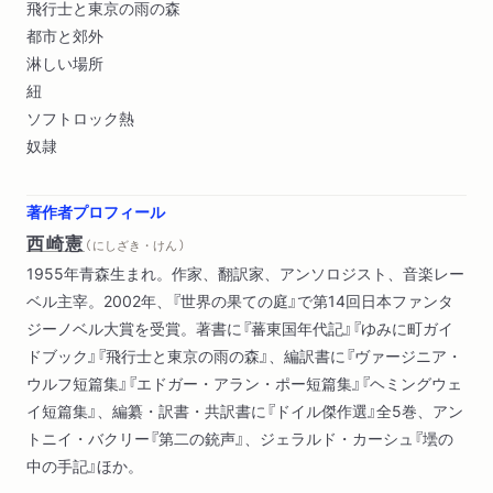
飛行士と東京の雨の森
都市と郊外
淋しい場所
紐
ソフトロック熱
奴隷
著作者プロフィール
西崎憲
（ にしざき・けん ）
1955年青森生まれ。作家、翻訳家、アンソロジスト、音楽レー
ベル主宰。2002年、『世界の果ての庭』で第14回日本ファンタ
ジーノベル大賞を受賞。著書に『蕃東国年代記』『ゆみに町ガイ
ドブック』『飛行士と東京の雨の森』、編訳書に『ヴァージニア・
ウルフ短篇集』『エドガー・アラン・ポー短篇集』『ヘミングウェ
イ短篇集』、編纂・訳書・共訳書に『ドイル傑作選』全5巻、アン
トニイ・バクリー『第二の銃声』、ジェラルド・カーシュ『壜の
中の手記』ほか。