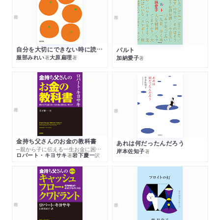
自分を大切にできない時に読む本
パルト
服部みれい
大原扁理
加納愛子
著
著
著
金持ち父さんのお金の教科書
あれは何だったんだろう
─親から子に伝える一生お金に困らない考え方
岸本佐知子
著
ロバート・キヨサキ
岩下慶一
著
訳