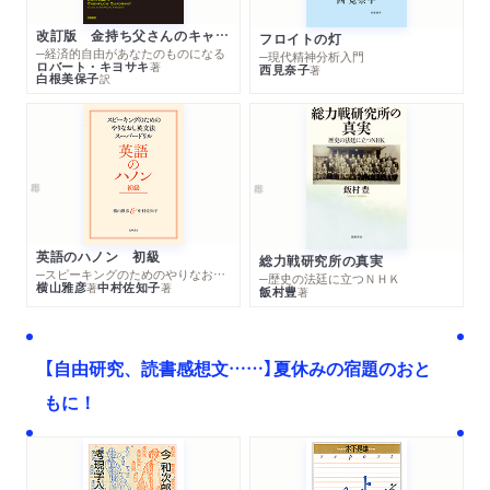
改訂版 金持ち父さんのキャッシュフロー・クワドラント
フロイトの灯
─経済的自由があなたのものになる
─現代精神分析入門
ロバート・キヨサキ
著
西見奈子
著
白根美保子
訳
英語のハノン 初級
総力戦研究所の真実
─スピーキングのためのやりなおし英文法スーパードリル
─歴史の法廷に立つＮＨＫ
横山雅彦
中村佐知子
著
著
飯村豊
著
【自由研究、読書感想文……】夏休みの宿題のおと
もに！