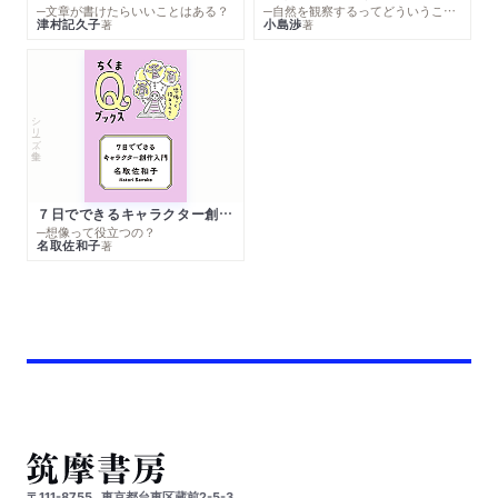
─文章が書けたらいいことはある？
─自然を観察するってどういうこと？
津村記久子
小島渉
著
著
シリーズ・全集
７日でできるキャラクター創作入門
─想像って役立つの？
名取佐和子
著
〒111-8755
東京都台東区蔵前2-5-3