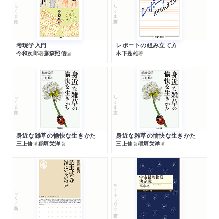
ちくま文庫
ちくま学芸文庫
考現学入門
レポートの組み立て方
今和次郎
藤森照信
木下是雄
著
編
著
ちくま文庫
ちくま文庫
身近な雑草の愉快な生きかた
身近な雑草の愉快な生きかた
三上修
稲垣栄洋
三上修
稲垣栄洋
著
著
著
著
ちくまプリマー新書
ちくま新書