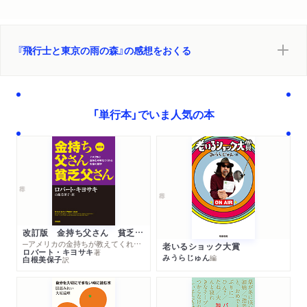
『飛行士と東京の雨の森』の感想をおくる
「単行本」でいま人気の本
改訂版 金持ち父さん 貧乏父さん
─アメリカの金持ちが教えてくれるお金の哲学
老いるショック大賞
ロバート・キヨサキ
著
みうらじゅん
編
白根美保子
訳