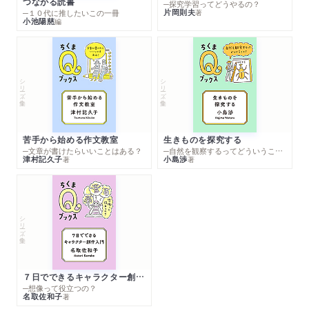
つながる読書
─探究学習ってどうやるの？
片岡則夫
著
─１０代に推したいこの一冊
小池陽慈
編
シリーズ・全集
シリーズ・全集
苦手から始める作文教室
生きものを探究する
─文章が書けたらいいことはある？
─自然を観察するってどういうこと？
津村記久子
小島渉
著
著
シリーズ・全集
７日でできるキャラクター創作入門
─想像って役立つの？
名取佐和子
著