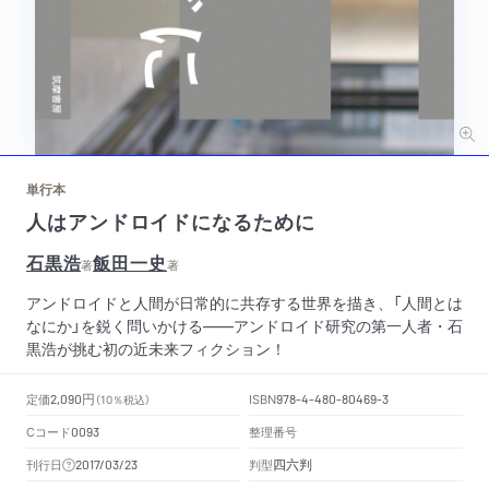
単行本
人はアンドロイドになるために
石黒浩
飯田一史
著
著
アンドロイドと人間が日常的に共存する世界を描き、「人間とは
なにか」を鋭く問いかける――アンドロイド研究の第一人者・石
黒浩が挑む初の近未来フィクション！
円
定価
ISBN
2,090
（10％税込）
978-4-480-80469-3
Cコード
整理番号
0093
四六判
刊行日
判型
2017/03/23