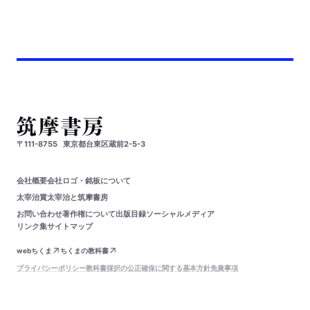
〒111-8755
東京都台東区蔵前2-5-3
会社概要
会社ロゴ・銘板について
太宰治賞
太宰治と筑摩書房
お問い合わせ
著作権について
出版目録
ソーシャルメディア
リンク集
サイトマップ
webちくま
ちくまの教科書
プライバシーポリシー
教科書採択の公正確保に関する基本方針
免責事項