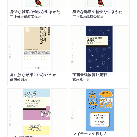
身近な雑草の愉快な生きかた
身近な雑草の愉快な生きかた
三上修
稲垣栄洋
三上修
稲垣栄洋
著
著
著
著
ちくまプリマー新書
ちくま新書
昆虫はなぜ海にいないのか
宇宙最強物質決定戦
朝野維起
高水裕一
著
著
ちくまプリマー新書
シリーズ・全集
マイテーマの探し方