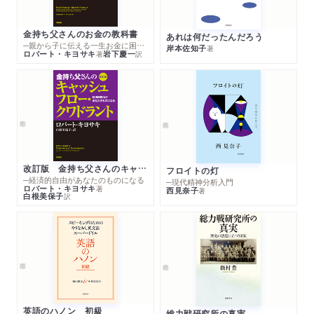
金持ち父さんのお金の教科書
あれは何だったんだろう
─親から子に伝える一生お金に困らない考え方
岸本佐知子
著
ロバート・キヨサキ
岩下慶一
著
訳
改訂版 金持ち父さんのキャッシュフロー・クワドラント
フロイトの灯
─経済的自由があなたのものになる
─現代精神分析入門
ロバート・キヨサキ
著
西見奈子
著
白根美保子
訳
英語のハノン 初級
総力戦研究所の真実