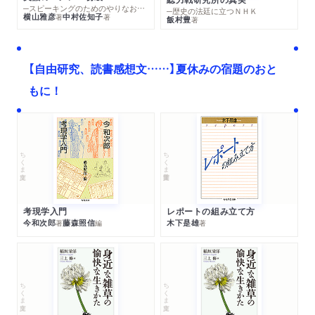
─スピーキングのためのやりなおし英文法スーパードリル
─歴史の法廷に立つＮＨＫ
横山雅彦
中村佐知子
著
著
飯村豊
著
【自由研究、読書感想文……】夏休みの宿題のおと
もに！
ちくま文庫
ちくま学芸文庫
考現学入門
レポートの組み立て方
今和次郎
藤森照信
木下是雄
著
編
著
ちくま文庫
ちくま文庫