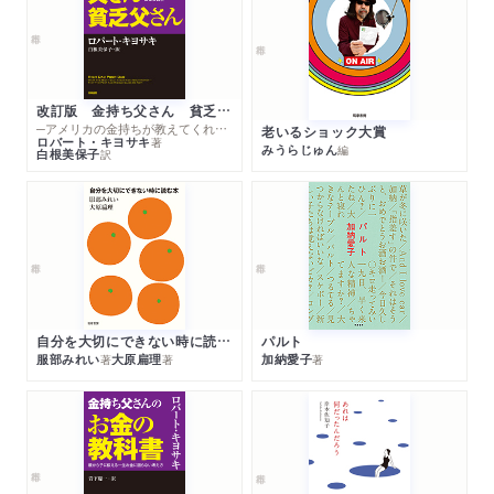
改訂版 金持ち父さん 貧乏父さん
─アメリカの金持ちが教えてくれるお金の哲学
老いるショック大賞
ロバート・キヨサキ
著
みうらじゅん
編
白根美保子
訳
自分を大切にできない時に読む本
パルト
服部みれい
大原扁理
加納愛子
著
著
著