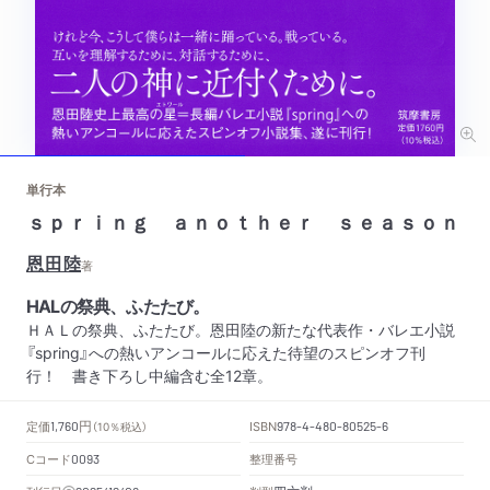
単行本
ｓｐｒｉｎｇ ａｎｏｔｈｅｒ ｓｅａｓｏｎ
恩田陸
著
HALの祭典、ふたたび。
ＨＡＬの祭典、ふたたび。恩田陸の新たな代表作・バレエ小説
『spring』への熱いアンコールに応えた待望のスピンオフ刊
行！ 書き下ろし中編含む全12章。
円
定価
ISBN
1,760
（10％税込）
978-4-480-80525-6
Cコード
整理番号
0093