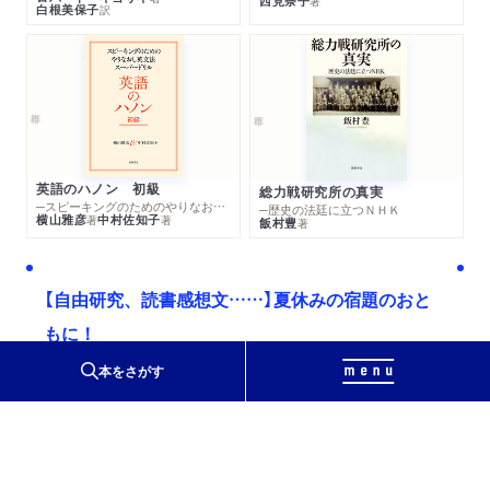
西見奈子
著
白根美保子
訳
英語のハノン 初級
総力戦研究所の真実
─スピーキングのためのやりなおし英文法スーパードリル
─歴史の法廷に立つＮＨＫ
横山雅彦
中村佐知子
著
著
飯村豊
著
【自由研究、読書感想文……】夏休みの宿題のおと
もに！
本をさがす
ちくまプリマー新書