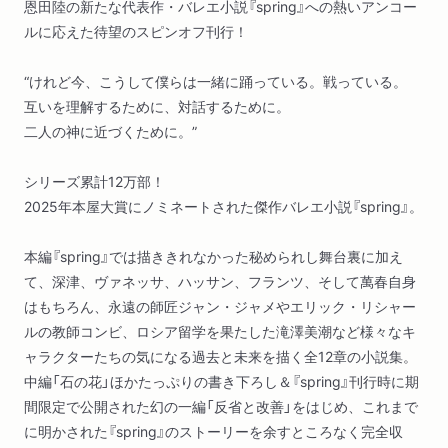
恩田陸の新たな代表作・バレエ小説『spring』への熱いアンコー
ルに応えた待望のスピンオフ刊行！
“けれど今、こうして僕らは一緒に踊っている。戦っている。
互いを理解するために、対話するために。
二人の神に近づくために。”
シリーズ累計12万部！
2025年本屋大賞にノミネートされた傑作バレエ小説『spring』。
本編『spring』では描ききれなかった秘められし舞台裏に加え
て、深津、ヴァネッサ、ハッサン、フランツ、そして萬春自身
はもちろん、永遠の師匠ジャン・ジャメやエリック・リシャー
ルの教師コンビ、ロシア留学を果たした滝澤美潮など様々なキ
ャラクターたちの気になる過去と未来を描く全12章の小説集。
中編「石の花」ほかたっぷりの書き下ろし＆『spring』刊行時に期
間限定で公開された幻の一編「反省と改善」をはじめ、これまで
に明かされた『spring』のストーリーを余すところなく完全収