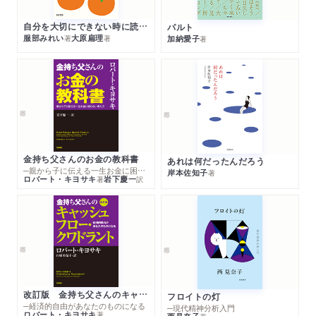
自分を大切にできない時に読む本
パルト
服部みれい
大原扁理
加納愛子
著
著
著
金持ち父さんのお金の教科書
あれは何だったんだろう
─親から子に伝える一生お金に困らない考え方
岸本佐知子
著
ロバート・キヨサキ
岩下慶一
著
訳
改訂版 金持ち父さんのキャッシュフロー・クワドラント
フロイトの灯
─経済的自由があなたのものになる
─現代精神分析入門
ロバート・キヨサキ
著