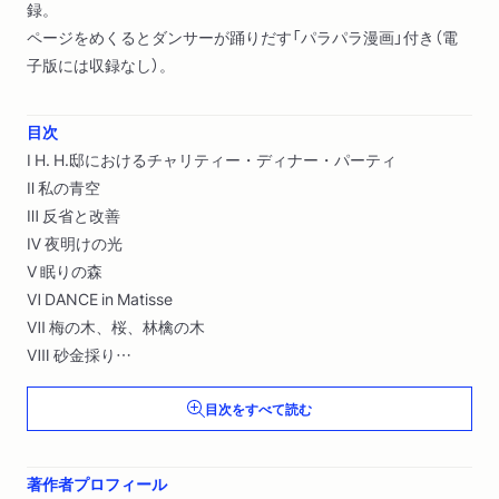
録。
ページをめくるとダンサーが踊りだす「パラパラ漫画」付き（電
子版には収録なし）。
目次
Ⅰ H. H.邸におけるチャリティー・ディナー・パーティ
Ⅱ 私の青空
Ⅲ 反省と改善
Ⅳ 夜明けの光
Ⅴ 眠りの森
Ⅵ DANCE in Matisse
Ⅶ 梅の木、桜、林檎の木
Ⅷ 砂金採り
Ⅸ 石の花
目次をすべて読む
Ⅹ プレパラシオン
XI 新芸術監督へのインタビュー
XII すべての山に登れ
著作者プロフィール