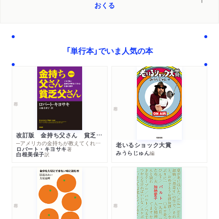
おくる
「単行本」でいま人気の本
改訂版 金持ち父さん 貧乏父さん
─アメリカの金持ちが教えてくれるお金の哲学
老いるショック大賞
ロバート・キヨサキ
著
みうらじゅん
編
白根美保子
訳