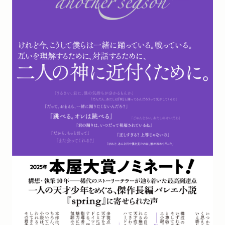
WEB
2025/12/10
ダ・ヴィンチWebに著者インタビューが掲載されました。
「恩田陸「いまだに『小説家になりたい』と思っている」 傑作
バレエ小説『spring』のスピンオフ誕生秘話と、創作を続け
る理由【インタビュー】」