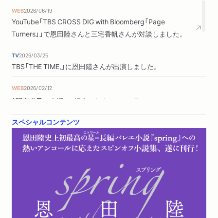
WEB
2026/06/19
YouTube「TBS CROSS DIG with Bloomberg「Page
Turners」」で恩田陸さんと三宅香帆さんが対談しました。
TV
2026/03/25
TBS「THE TIME,」に恩田陸さんが出演しました。
WEB
2026/02/12
「間室道子の本棚」で紹介されました。
スペシャルコンテンツ
新聞
2026/01/24
東京新聞に著者インタビューが掲載されました。「バレエ
の天才 さらに深く」
WEB
2025/12/10
ダ・ヴィンチWebで紹介されました。（評者：立花ももさ
ん）「恩田陸の傑作長編バレエ小説『spring』、待望のスピン
オフ刊行！全12章で描かれる、最高の後日譚『spring
another season』【書評】」