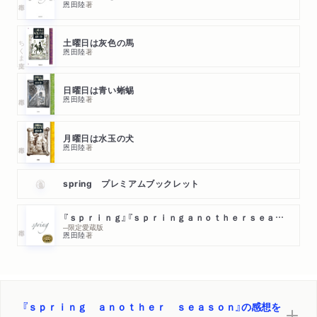
恩田陸
著
ちくま文庫
土曜日は灰色の馬
恩田陸
著
日曜日は青い蜥蜴
恩田陸
著
月曜日は水玉の犬
恩田陸
著
spring プレミアムブックレット
『ｓｐｒｉｎｇ』『ｓｐｒｉｎｇａｎｏｔｈｅｒｓｅａｓｏｎ』
─限定愛蔵版
恩田陸
著
『ｓｐｒｉｎｇ ａｎｏｔｈｅｒ ｓｅａｓｏｎ』の感想を