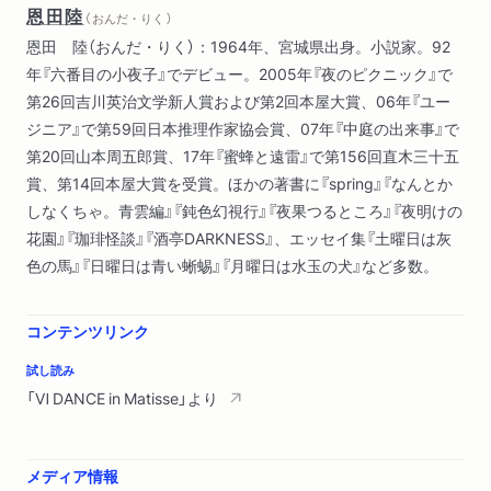
恩田陸
（ おんだ・りく ）
恩田 陸（おんだ・りく）：1964年、宮城県出身。小説家。92
年『六番目の小夜子』でデビュー。2005年『夜のピクニック』で
第26回吉川英治文学新人賞および第2回本屋大賞、06年『ユー
ジニア』で第59回日本推理作家協会賞、07年『中庭の出来事』で
第20回山本周五郎賞、17年『蜜蜂と遠雷』で第156回直木三十五
賞、第14回本屋大賞を受賞。ほかの著書に『spring』『なんとか
しなくちゃ。青雲編』『鈍色幻視行』『夜果つるところ』『夜明けの
花園』『珈琲怪談』『酒亭DARKNESS』、エッセイ集『土曜日は灰
色の馬』『日曜日は青い蜥蜴』『月曜日は水玉の犬』など多数。
コンテンツリンク
試し読み
「Ⅵ DANCE in Matisse」より
メディア情報