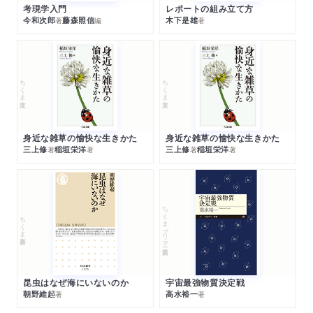
考現学入門
レポートの組み立て方
今和次郎
藤森照信
木下是雄
著
編
著
ちくま文庫
ちくま文庫
身近な雑草の愉快な生きかた
身近な雑草の愉快な生きかた
三上修
稲垣栄洋
三上修
稲垣栄洋
著
著
著
著
ちくまプリマー新書
ちくま新書
昆虫はなぜ海にいないのか
宇宙最強物質決定戦
朝野維起
高水裕一
著
著