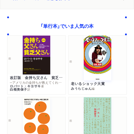
「単行本」でいま人気の本
改訂版 金持ち父さん 貧乏父さん
─アメリカの金持ちが教えてくれるお金の哲学
老いるショック大賞
ロバート・キヨサキ
著
みうらじゅん
編
白根美保子
訳