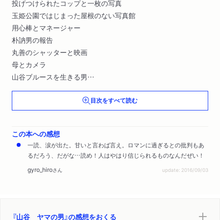
投げつけられたコップと一枚の写真
玉姫公園ではじまった屋根のない写真館
用心棒とマネージャー
朴訥男の報告
丸善のシャッターと映画
母とカメラ
山谷ブルースを生きる男
チャンピオンとにせもの
目次をすべて読む
津軽の三味線弾き〔ほか〕
この本への感想
一読、涙が出た。甘いと言わば言え。ロマンに過ぎるとの批判もあ
るだろう、だがな…読め！人はやはり信じられるものなんだぜい！
gyro_hiro
さん
update: 2016/09/03
『山谷 ヤマの男』の感想をおくる