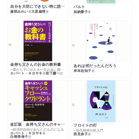
自分を大切にできない時に読む本
パルト
服部みれい
大原扁理
加納愛子
著
著
著
金持ち父さんのお金の教科書
あれは何だったんだろう
─親から子に伝える一生お金に困らない考え方
岸本佐知子
著
ロバート・キヨサキ
岩下慶一
著
訳
改訂版 金持ち父さんのキャッシュフロー・クワドラント
フロイトの灯
─経済的自由があなたのものになる
─現代精神分析入門
ロバート・キヨサキ
著
西見奈子
著
白根美保子
訳