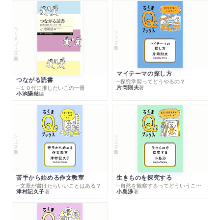
ちくまプリマー新書
シリーズ・全集
マイテーマの探し方
つながる読書
─探究学習ってどうやるの？
片岡則夫
著
─１０代に推したいこの一冊
小池陽慈
編
シリーズ・全集
シリーズ・全集
苦手から始める作文教室
生きものを探究する
─文章が書けたらいいことはある？
─自然を観察するってどういうこと？
津村記久子
小島渉
著
著