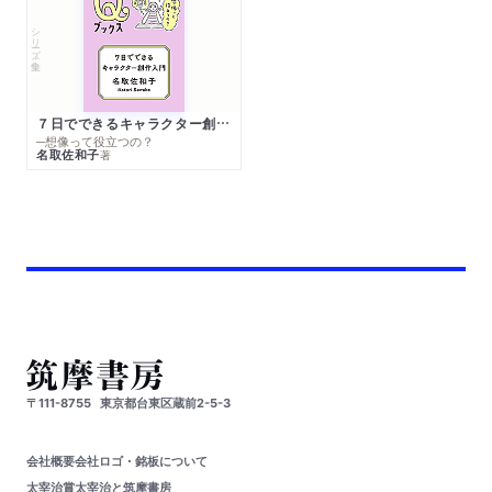
シリーズ・全集
７日でできるキャラクター創作入門
─想像って役立つの？
名取佐和子
著
〒111-8755
東京都台東区蔵前2-5-3
会社概要
会社ロゴ・銘板について
太宰治賞
太宰治と筑摩書房