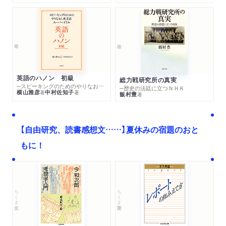
英語のハノン 初級
総力戦研究所の真実
─スピーキングのためのやりなおし英文法スーパードリル
─歴史の法廷に立つＮＨＫ
横山雅彦
中村佐知子
著
著
飯村豊
著
【自由研究、読書感想文……】夏休みの宿題のおと
もに！
ちくま文庫
ちくま学芸文庫