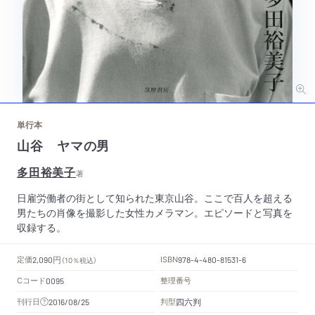
単行本
山谷 ヤマの男
多田裕美子
著
日雇労働者の街として知られた東京山谷。ここで百人を超える
男たちの肖像を撮影した女性カメラマン。エピソードと写真を
収録する。
円
定価
ISBN
2,090
（10％税込）
978-4-480-81531-6
Cコード
整理番号
0095
四六判
刊行日
判型
2016/08/25