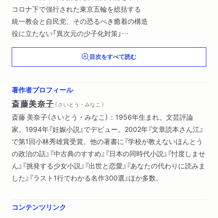
コロナ下で強行された東京五輪を総括する
統一教会と自民党、その恐るべき癒着の構造
役に立たない「異次元の少子化対策」
自民党「裏金問題」を掘り直す
目次をすべて読む
コロナ禍と災害 2021年7月～2025年4月
第四波の中で最新の「コロナ小説」を読む
著作者プロフィール
第五波の中で再び最新の「コロナ小説」を読む
斎藤美奈子
（ さいとう・みなこ ）
発生二年。現場発の「コロナ戦記」でわかること
斎藤 美奈子（さいとう・みなこ）：1956年生まれ。文芸評論
地方が舞台の「コロナ小説」を読む
家。1994年『妊娠小説』でデビュー。2002年『文章読本さん江』
コロナ明け後の「コロナ小説」は変わったか
で第1回小林秀雄賞受賞。他の著書に『学校が教えないほんとう
あっと驚く、南海トラフ地震の欺瞞
の政治の話』『中古典のすすめ』『日本の同時代小説』『忖度しませ
災害対応に女性視点を生かすには
ん』『挑発する少女小説』『出世と恋愛』『あなたの代わりに読みま
した』『ラスト1行でわかる名作300選』ほか多数。
人権問題と差別の諸相 2020年8月～2025年1月
小池百合子の「女帝」扱いにひそむ盲点
ブラック校則と子どもの人権
コンテンツリンク
ウィシュマさん事件の背後にある入管の闇