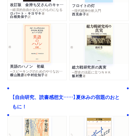
改訂版 金持ち父さんのキャッシュフロー・クワドラント
フロイトの灯
─経済的自由があなたのものになる
─現代精神分析入門
ロバート・キヨサキ
著
西見奈子
著
白根美保子
訳
英語のハノン 初級
総力戦研究所の真実
─スピーキングのためのやりなおし英文法スーパードリル
─歴史の法廷に立つＮＨＫ
横山雅彦
中村佐知子
著
著
飯村豊
著
【自由研究、読書感想文……】夏休みの宿題のおと
もに！