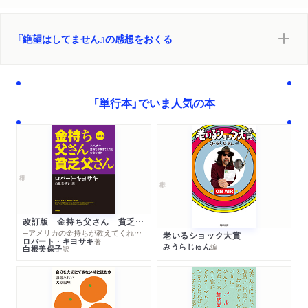
『絶望はしてません』の感想をおくる
「単行本」でいま人気の本
改訂版 金持ち父さん 貧乏父さん
─アメリカの金持ちが教えてくれるお金の哲学
老いるショック大賞
ロバート・キヨサキ
著
みうらじゅん
編
白根美保子
訳