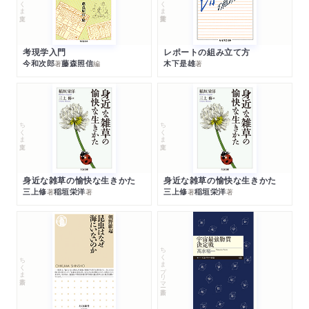
ちくま文庫
ちくま学芸文庫
考現学入門
レポートの組み立て方
今和次郎
藤森照信
木下是雄
著
編
著
ちくま文庫
ちくま文庫
身近な雑草の愉快な生きかた
身近な雑草の愉快な生きかた
三上修
稲垣栄洋
三上修
稲垣栄洋
著
著
著
著
ちくまプリマー新書
ちくま新書