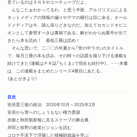
見ているのはＳＮＳやユーチューブだよ。
んなこたぁわかってるわ、と思う半面、アルゴリズムによる
ネットメディアの情報の偏りやデマの横行は目に余る。オール
ドメディアは今、踏ん張りどきなのだ。加えてセカンドオピニ
オンとして参照すべきは書籍である。解がわからぬ案件が出て
きたら本を読め！ 最低三冊は読め！
そんな思いで、二〇〇六年夏から「世の中ラボ」のタイトル
で、毎月三冊の本を読み、その時々の話題を掘り下げる連載を
続けてきた（連載はＰＲ誌「ちくま」で現在も続行中）。……本書
は、この連載をまとめたシリーズ4冊目にあたる。
（あとがきより）
目次
安倍晋三後の政治 2020年10月～2025年2月
安倍から菅へのしょうもない権力委譲
赤旗と秋田魁新報に見るスクープの舞台裏
岸田と枝野の政策ビジョンを読む
コロナ不況下で浮揚した積極財政論を学ぶ