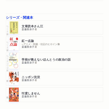
人生の最晩年を明るく描くシニア小説
少女が天下を取りにいく、本屋大賞候補作
シリーズ・関連本
なぜ続く、韓国ドラマの快進撃
朝ドラ「らんまん」は二人の妻を描けるか
ちくま文庫
文章読本さん江
大河ドラマに備えて紫式部の人生を予習する
斎藤美奈子
著
「虎に翼」が「攻めの朝ドラ」になった理由
紅一点論
ちくま文庫
─アニメ・特撮・伝記のヒロイン像
斎藤美奈子
著
過去を見て今を問う 2021年2月～2024年1月
石牟礼道子が現代に問いかけること
ちくまプリマー新書
学校が教えないほんとうの政治の話
資本主義を問い直す、二一世紀のマルクス
斎藤美奈子
著
西側が報道しないタリバンの別の顔
旧ソ連の女性兵士が戦場で体験したこと
ニッポン沈没
沖縄返還の裏にあった日米と官民のズレ
斎藤美奈子
著
関東大震災一〇〇年の年に読む「虐殺の背景」
一から学ぶイスラエルとパレスチナ
忖度しません
土偶をめぐるファクトチェックの意味
斎藤美奈子
著
あとがき／本書で取り上げた本