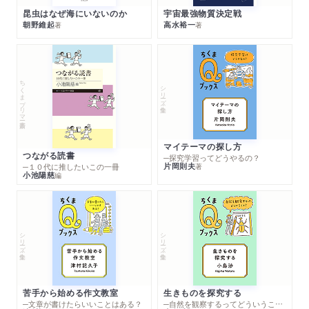
昆虫はなぜ海にいないのか
宇宙最強物質決定戦
朝野維起
高水裕一
著
著
ちくまプリマー新書
シリーズ・全集
マイテーマの探し方
つながる読書
─探究学習ってどうやるの？
片岡則夫
著
─１０代に推したいこの一冊
小池陽慈
編
シリーズ・全集
シリーズ・全集
苦手から始める作文教室
生きものを探究する
─文章が書けたらいいことはある？
─自然を観察するってどういうこと？