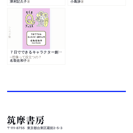
津村記久子
小島渉
著
著
シリーズ・全集
７日でできるキャラクター創作入門
─想像って役立つの？
名取佐和子
著
〒111-8755
東京都台東区蔵前2-5-3