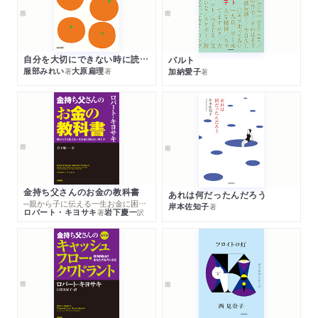
自分を大切にできない時に読む本
パルト
服部みれい
大原扁理
加納愛子
著
著
著
金持ち父さんのお金の教科書
あれは何だったんだろう
─親から子に伝える一生お金に困らない考え方
岸本佐知子
著
ロバート・キヨサキ
岩下慶一
著
訳