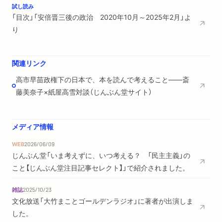
試し読み
「宗教二世」を描いた小説から読み取れること
「目次」「安倍晋三後の政治 2020年10月～2025年2月」よ
安倍銃撃事件から考える、ロスジェネと犯罪
り
多様性の時代の「アイヌ民族差別」とは
ギャンブル大国・日本が生んだ依存症
ここが問題。知らずにやってる年齢差別
関連リンク
兵庫県パワハラ知事問題と公益通報
高市早苗政権下の日本で、本を読んで考えること――斎
藤美奈子×紙屋高雪対談（じんぶん堂サイト）
MeToo時代の性と性暴力 2022年9月～2025年5月
性暴力の?末を描いた日台韓の文学作品
ノーベル文学賞と妊娠中絶の隠れた関係
メディア情報
ジャニーズ事件で考えた、少年の性被害
WEB
2026/06/09
ジャニーズ事件から学ぶ「ビジネスと人権」
じんぶん堂「いま考えずに、いつ考える？ 「民主主義」の
松本人志事件に見る、芸能界と不同意性交
こと【じんぶん堂注目記事セレクト】」で紹介されました。
中居正広事件を生んだフジテレビの企業風土
世界標準の包括的性教育から始めよう
雑誌
2025/10/23
文化放送「大竹まことゴールデンラジオ」に著者が出演しま
エンタメの裏に社会あり 2020年12月～2024年10月
した。
新世代の在日文学は何を語る？