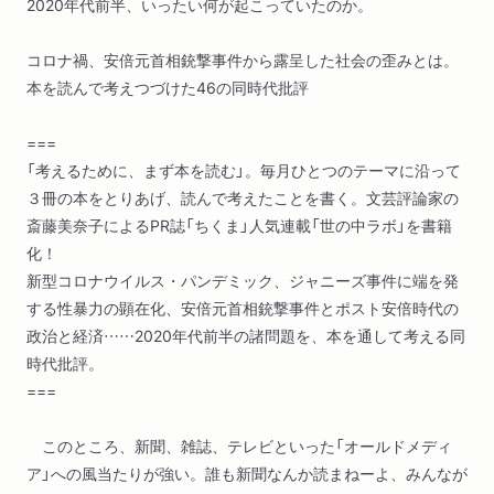
2020年代前半、いったい何が起こっていたのか。
コロナ禍、安倍元首相銃撃事件から露呈した社会の歪みとは。
本を読んで考えつづけた46の同時代批評
===
「考えるために、まず本を読む」。毎月ひとつのテーマに沿って
３冊の本をとりあげ、読んで考えたことを書く。文芸評論家の
斎藤美奈子によるPR誌「ちくま」人気連載「世の中ラボ」を書籍
化！
新型コロナウイルス・パンデミック、ジャニーズ事件に端を発
する性暴力の顕在化、安倍元首相銃撃事件とポスト安倍時代の
政治と経済……2020年代前半の諸問題を、本を通して考える同
時代批評。
===
このところ、新聞、雑誌、テレビといった「オールドメディ
ア」への風当たりが強い。誰も新聞なんか読まねーよ、みんなが