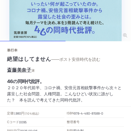
単行本
絶望はしてません
——ポスト安倍時代を読む
斎藤美奈子
著
46の同時代批評。
２０２０年代前半、コロナ禍、安倍元首相銃撃事件から次々と
露呈した社会問題、人権問題。こんなひどい状況に誰がし
た？ 本を読んで考えてきた同時代批評。
円
定価
ISBN
1,980
（10％税込）
978-4-480-81588-0
Cコード
整理番号
0095
四六判
刊行日
判型
2025/10/06