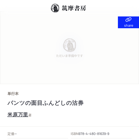
share
share
単行本
パンツの面目ふんどしの沽券
米原万里
著
定価
ISBN
--
978-4-480-81639-9