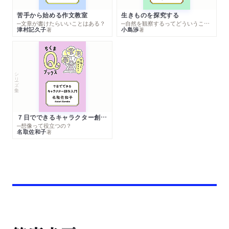
苦手から始める作文教室
生きものを探究する
─文章が書けたらいいことはある？
─自然を観察するってどういうこと？
津村記久子
小島渉
著
著
シリーズ・全集
７日でできるキャラクター創作入門
─想像って役立つの？
名取佐和子
著