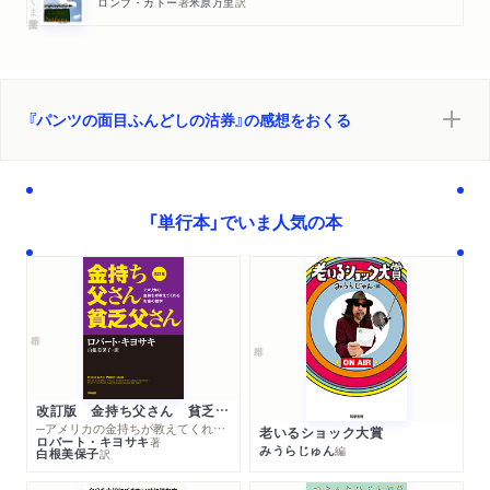
ロンブ・カトー
著
米原万里
訳
『パンツの面目ふんどしの沽券』の感想をおくる
「単行本」でいま人気の本
改訂版 金持ち父さん 貧乏父さん
─アメリカの金持ちが教えてくれるお金の哲学
老いるショック大賞
ロバート・キヨサキ
著
みうらじゅん
編
白根美保子
訳