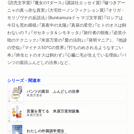
（読売文学賞）『魔女の1ダース』（講談社エッセイ賞）『嘘つきアー
その３）
ニャの真っ赤な真実』（大宅壮一ノンフィクション賞）『オリガ・
ＮＫＶＤの制服からハーレム・パンツまで
モリゾヴナの反語法』（Bunkamuraドゥ マゴ文学賞）『ロシアは
パンツは馬とともにやって来たのか？
今日も荒れ模様』『真夜中の太陽』『真昼の星空』『ヒトのオスは飼
タイツにまつわる二つの悲劇
わないの？』『ガセネッタ＆シモネッタ』『旅行者の朝食』『必笑小
日本民族の精神的支柱
咄のテクニック』『米原万里の「愛の法則」』『発明マニア』、『他諺
モンゴル少女の悔し涙
の空似』『マイナス50℃の世界』『打ちのめされるようなすごい
乗馬が先かパンツが先か
本』『終生ヒトのオスは飼わず』『心臓に毛が生えている理由』『パ
ンツの面目ふんどしの沽券』など。
シリーズ・関連本
ちくま文庫
パンツの面目 ふんどしの沽券
米原万里
著
ちくま文庫
言葉を育てる 米原万里対談集
米原万里
著
ちくま学芸文庫
わたしの外国語学習法