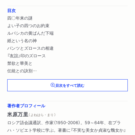
目次
四〇年来の謎
よい子の四つのお約束
ルパシカの黄ばんだ下端
紙という名の神
パンツとズロースの相違
『友誼』印のズロース
禁欲と華美と
伝統との訣別
羞恥心の迷宮
目次をすべて読む
羞恥心の誕生
なんとも物珍しく面白い光景
イエス・キリストのパンツ
著作者プロフィール
複数形の謎
米原万里
（ よねはら・まり ）
イチジクの葉っぱはなぜ落ちなかったのか
ロシア語会議通訳、作家（1950-2006）。59～64年、在プラ
男の領分なのか（その１
ハ・ソビエト学校に学ぶ。著書に『不実な美女か貞淑な醜女か』
その２