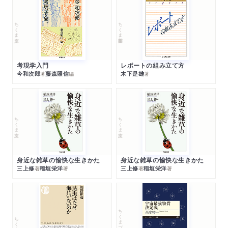
ちくま文庫
ちくま学芸文庫
考現学入門
レポートの組み立て方
今和次郎
藤森照信
木下是雄
著
編
著
ちくま文庫
ちくま文庫
身近な雑草の愉快な生きかた
身近な雑草の愉快な生きかた
三上修
稲垣栄洋
三上修
稲垣栄洋
著
著
著
著
ちくまプリマー新書
ちくま新書