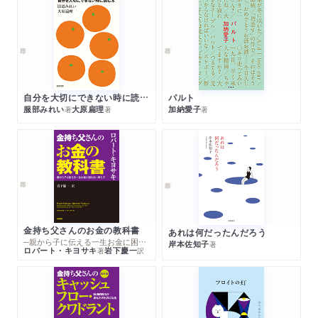
自分を大切にできない時に読む本
パルト
服部みれい
大原扁理
加納愛子
著
著
著
金持ち父さんのお金の教科書
あれは何だったんだろう
─親から子に伝える一生お金に困らない考え方
岸本佐知子
著
ロバート・キヨサキ
岩下慶一
著
訳