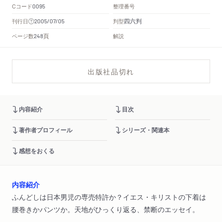
Cコード
整理番号
0095
四六判
刊行日
判型
2005/07/05
頁
ページ数
解説
248
出版社品切れ
内容紹介
目次
著作者プロフィール
シリーズ・関連本
感想をおくる
内容紹介
ふんどしは日本男児の専売特許か？イエス・キリストの下着は
腰巻きかパンツか。天地がひっくり返る、禁断のエッセイ。