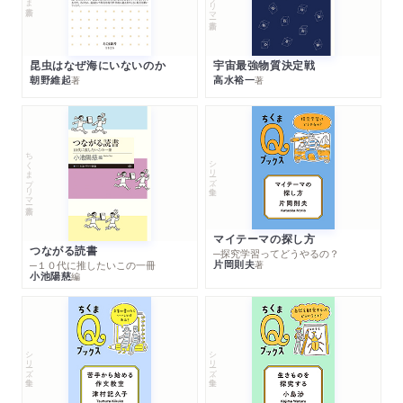
昆虫はなぜ海にいないのか
宇宙最強物質決定戦
朝野維起
高水裕一
著
著
ちくまプリマー新書
シリーズ・全集
マイテーマの探し方
つながる読書
─探究学習ってどうやるの？
片岡則夫
著
─１０代に推したいこの一冊
小池陽慈
編
シリーズ・全集
シリーズ・全集