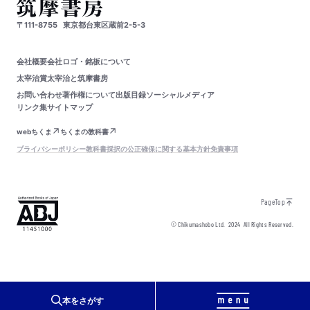
〒111-8755
東京都台東区蔵前2-5-3
会社概要
会社ロゴ・銘板について
太宰治賞
太宰治と筑摩書房
お問い合わせ
著作権について
出版目録
ソーシャルメディア
リンク集
サイトマップ
webちくま
ちくまの教科書
プライバシーポリシー
教科書採択の公正確保に関する基本方針
免責事項
PageTop
© Chikumashobo Ltd.
2024
All Rights Reserved.
本をさがす