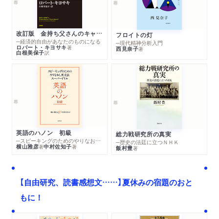
改訂版 金持ち父さんのキャッシュフロー・クワドラント
フロイトの灯
─経済的自由があなたのものになる
─現代精神分析入門
ロバート・キヨサキ
著
西見奈子
著
白根美保子
訳
英語のハノン 初級
総力戦研究所の真実
─スピーキングのためのやりなおし英文法スーパードリル
─歴史の法廷に立つＮＨＫ
横山雅彦
中村佐知子
著
著
飯村豊
著
【自由研究、読書感想文……】夏休みの宿題のおと
もに！