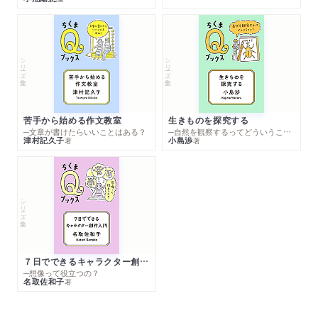
シリーズ・全集
シリーズ・全集
苦手から始める作文教室
生きものを探究する
─文章が書けたらいいことはある？
─自然を観察するってどういうこと？
津村記久子
小島渉
著
著
シリーズ・全集
７日でできるキャラクター創作入門
─想像って役立つの？
名取佐和子
著