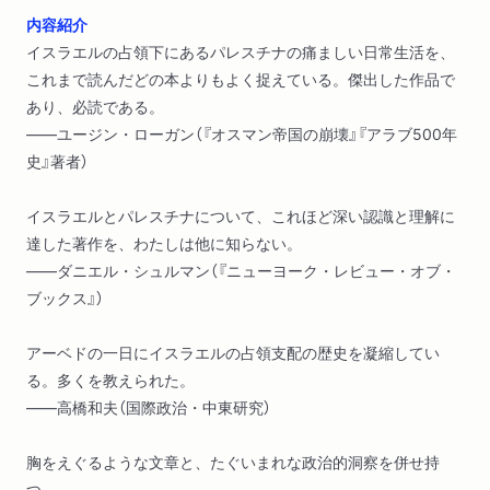
内容紹介
イスラエルの占領下にあるパレスチナの痛ましい日常生活を、
これまで読んだどの本よりもよく捉えている。傑出した作品で
あり、必読である。
――ユージン・ローガン（『オスマン帝国の崩壊』『アラブ500年
史』著者）
イスラエルとパレスチナについて、これほど深い認識と理解に
達した著作を、わたしは他に知らない。
――ダニエル・シュルマン（『ニューヨーク・レビュー・オブ・
ブックス』）
アーベドの一日にイスラエルの占領支配の歴史を凝縮してい
る。多くを教えられた。
――高橋和夫（国際政治・中東研究）
胸をえぐるような文章と、たぐいまれな政治的洞察を併せ持
つ。