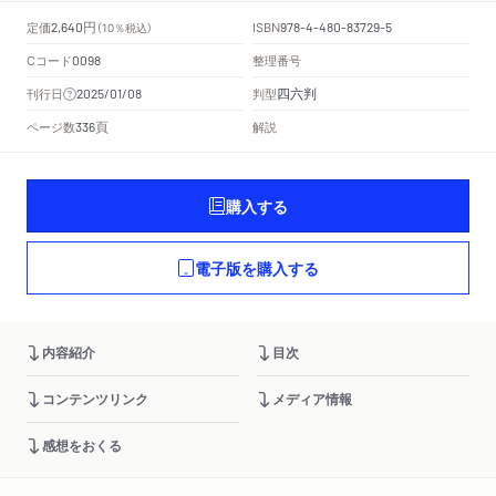
円
定価
ISBN
2,640
（10％税込）
978-4-480-83729-5
Cコード
整理番号
0098
四六判
刊行日
判型
2025/01/08
頁
ページ数
解説
336
購入する
電子版を購入する
内容紹介
目次
コンテンツリンク
メディア情報
感想をおくる