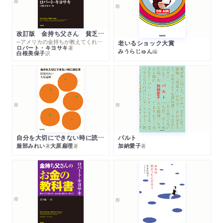
改訂版 金持ち父さん 貧乏父さん
─アメリカの金持ちが教えてくれるお金の哲学
老いるショック大賞
ロバート・キヨサキ
著
みうらじゅん
編
白根美保子
訳
自分を大切にできない時に読む本
パルト
服部みれい
大原扁理
加納愛子
著
著
著