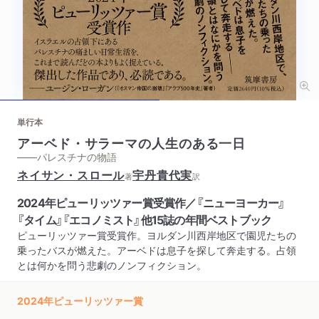
単行本
アーベド・サラーマの人生のある一日
——パレスチナの物語
ネイサン・スロール
宇丹貴代実
著
訳
2024年ピューリッツァー賞受賞作／『ニューヨーカー』
『タイム』『エコノミスト』他15誌の年間ベストブック
ピューリッツァー賞受賞作。ヨルダン川西岸地区で園児たちの
乗ったバスが燃えた。アーベドは息子を探して奔走する。占領
とは何かを問う悲劇のノンフィクション。
2024年ピューリッツァー賞