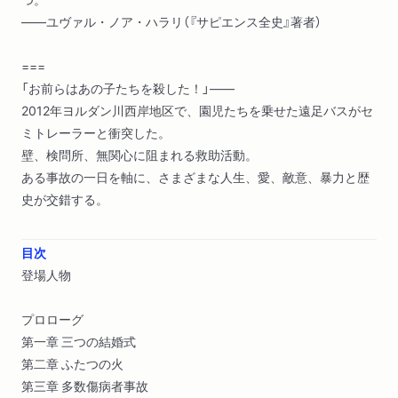
――ユヴァル・ノア・ハラリ（『サピエンス全史』著者）
===
「お前らはあの子たちを殺した！」――
2012年ヨルダン川西岸地区で、園児たちを乗せた遠足バスがセ
ミトレーラーと衝突した。
壁、検問所、無関心に阻まれる救助活動。
ある事故の一日を軸に、さまざまな人生、愛、敵意、暴力と歴
史が交錯する。
目次
登場人物
プロローグ
第一章 三つの結婚式
第二章 ふたつの火
第三章 多数傷病者事故