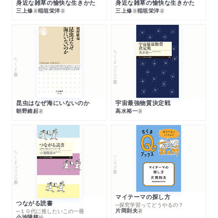
身近な雑草の愉快な生きかた
身近な雑草の愉快な生きかた
三上修
稲垣栄洋
三上修
稲垣栄洋
著
著
著
著
ちくまプリマー新書
ちくま新書
昆虫はなぜ海にいないのか
宇宙最強物質決定戦
朝野維起
高水裕一
著
著
ちくまプリマー新書
シリーズ・全集
マイテーマの探し方
つながる読書
─探究学習ってどうやるの？
片岡則夫
著
─１０代に推したいこの一冊
小池陽慈
編