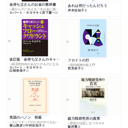
金持ち父さんのお金の教科書
あれは何だったんだろう
─親から子に伝える一生お金に困らない考え方
岸本佐知子
著
ロバート・キヨサキ
岩下慶一
著
訳
改訂版 金持ち父さんのキャッシュフロー・クワドラント
フロイトの灯
─経済的自由があなたのものになる
─現代精神分析入門
ロバート・キヨサキ
著
西見奈子
著
白根美保子
訳
英語のハノン 初級
総力戦研究所の真実
─スピーキングのためのやりなおし英文法スーパードリル
─歴史の法廷に立つＮＨＫ
横山雅彦
中村佐知子
著
著
飯村豊
著