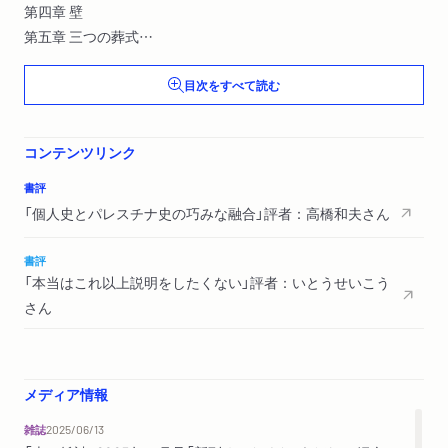
第四章 壁
第五章 三つの葬式
エピローグ
目次をすべて読む
謝辞
訳者あとがき
コンテンツリンク
出典
用語索引
書評
地名索引
「個人史とパレスチナ史の巧みな融合」評者：高橋和夫さん
書評
「本当はこれ以上説明をしたくない」評者：いとうせいこう
さん
メディア情報
雑誌
2025/06/13