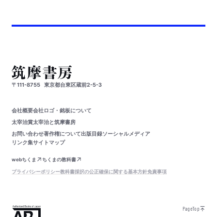
〒111-8755
東京都台東区蔵前2-5-3
会社概要
会社ロゴ・銘板について
太宰治賞
太宰治と筑摩書房
お問い合わせ
著作権について
出版目録
ソーシャルメディア
リンク集
サイトマップ
webちくま
ちくまの教科書
プライバシーポリシー
教科書採択の公正確保に関する基本方針
免責事項
PageTop