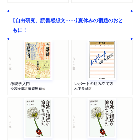
【自由研究、読書感想文……】夏休みの宿題のおと
もに！
ちくま文庫
ちくま学芸文庫
考現学入門
レポートの組み立て方
今和次郎
藤森照信
木下是雄
著
編
著
ちくま文庫
ちくま文庫