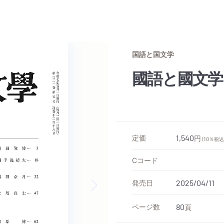
国語と国文学
國語と國文学
定価
1,540
円
（10％税込
Cコード
発売日
2025/04/11
Next slide
ページ数
80
頁