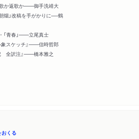
反歌か返歌か――御手洗靖大
朝烟」改稿を手がかりに──鶴
・「青春」――立尾真士
心象スケッチ』――信時哲郎
記 全訳注』――橋本雅之
をおくる