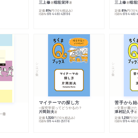
三上修
稲垣栄洋
三上修
稲垣
著
著
著
定価:
円
（10％税込み）
定価:
円
（10
814
814
ISBN:
ISBN:
978-4-480-42819-6
978-4-480-
シリーズ・全集
シリーズ・全集
マイテーマの探し方
苦手から始
─探究学習ってどうやるの？
─文章が書けた
片岡則夫
津村記久子
著
著
一冊
定価:
円
（10％税込み）
定価:
円
（1
1,320
1,210
ISBN:
ISBN:
978-4-480-25117-6
978-4-480-2