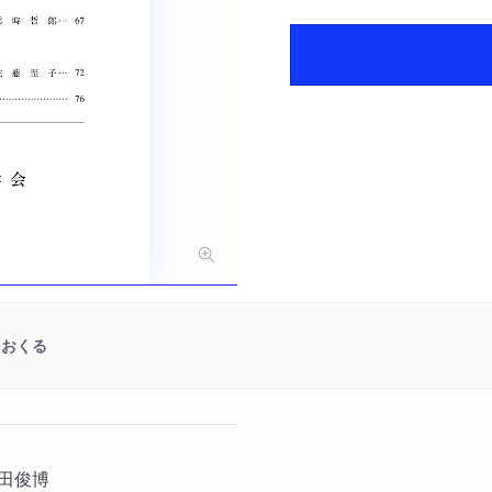
をおくる
田俊博