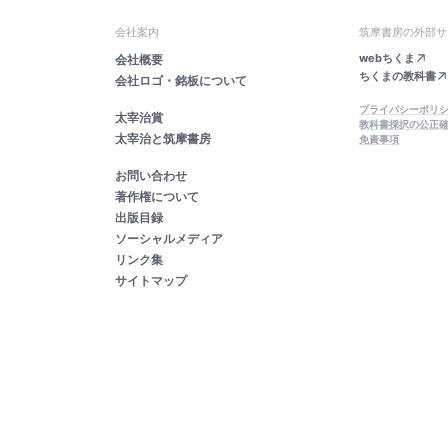
会社案内
筑摩書房の外部サ
webちくま
会社概要
ちくまの教科書
会社ロゴ・銘板について
プライバシーポリ
太宰治賞
教科書採択の公正
太宰治と筑摩書房
免責事項
お問い合わせ
著作権について
出版目録
ソーシャルメディア
リンク集
サイトマップ