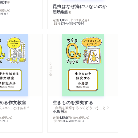
栄洋
著
昆虫はなぜ海にいないのか
％税込み）
朝野維起
著
42819-6
定価:
円
（10％税込み）
1,056
ISBN:
978-4-480-07756-1
シリーズ・全集
める作文教室
生きものを探究する
らいいことはある？
─自然を観察するってどういうこと？
小島渉
著
0％税込み）
定価:
円
（10％税込み）
1,540
ISBN:
5138-1
978-4-480-25163-3