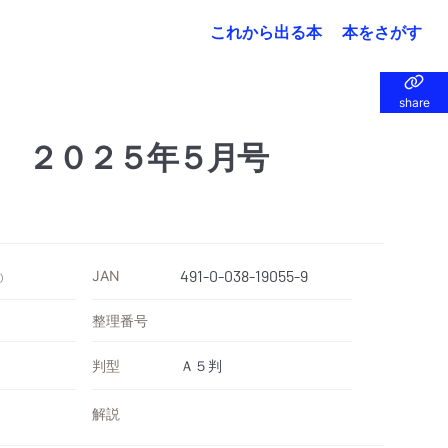
これから出る本
本をさがす
share
share
 ２０２５年５月号
JAN
491-0-038-19055-9
）
整理番号
判型
Ａ５判
解説