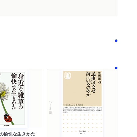
！
内容紹介・目次
感想をおくる
ちくま新書
の愉快な生きかた