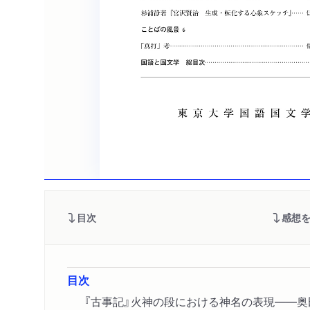
目次
感想
目次
『古事記』火神の段における神名の表現――奥