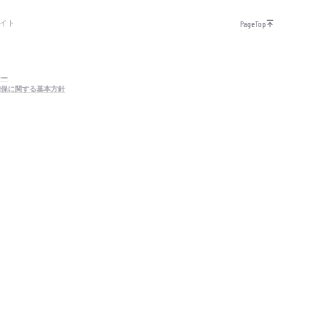
イト
PageTop
シー
確保に関する基本方針