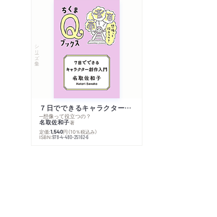
シリーズ・全集
７日でできるキャラクター創作入門
─想像って役立つの？
名取佐和子
著
定価:
円
（10％税込み）
1,540
ISBN:
978-4-480-25162-6