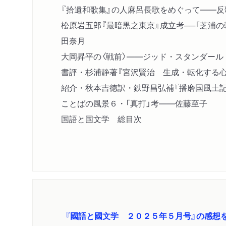
『拾遺和歌集』の人麻呂長歌をめぐって――
松原岩五郎『最暗黒之東京』成立考──「芝浦の
田奈月
大岡昇平の〈戦前〉――ジッド・スタンダール
書評・杉浦静著『宮沢賢治 生成・転化する
紹介・秋本吉徳訳・鉄野昌弘補『播磨国風土
ことばの風景６・「真打」考――佐藤至子
国語と国文学 総目次
『國語と國文学 ２０２５年５月号』の感想