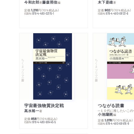
今和次郎
藤森照信
木下是雄
著
編
著
定価:
円
（10％税込み）
定価:
円
（10％税込み）
1,210
902
ISBN:
ISBN:
978-4-480-02115-1
978-4-480-08121-6
ちくまプリマー新書
ちくまプリマー新書
宇宙最強物質決定戦
つながる読書
高水裕一
─１０代に推したいこの
著
小池陽慈
編
定価:
円
（10％税込み）
858
定価:
円
（10％税込み）
1,078
ISBN:
978-4-480-68445-5
ISBN:
978-4-480-68476-9