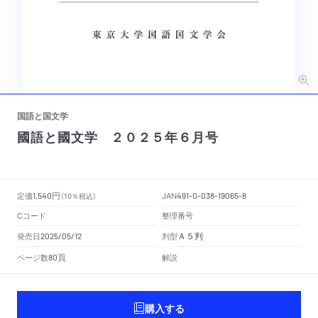
国語と国文学
國語と國文学 ２０２５年６月号
円
定価
JAN
1,540
（10％税込）
491-0-038-19065-8
Cコード
整理番号
Ａ５判
発売日
判型
2025/05/12
頁
ページ数
解説
80
購入する