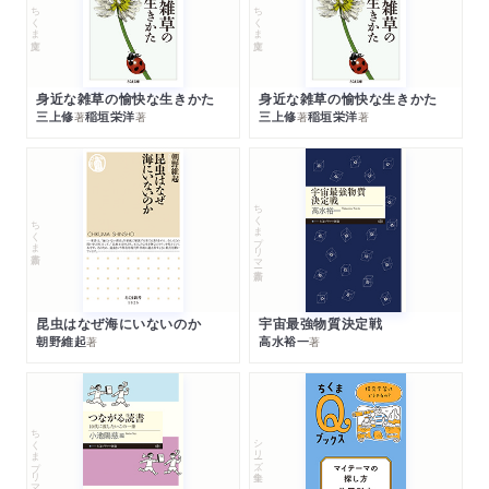
ちくま文庫
ちくま文庫
身近な雑草の愉快な生きかた
身近な雑草の愉快な生きかた
三上修
稲垣栄洋
三上修
稲垣栄洋
著
著
著
著
ちくまプリマー新書
ちくま新書
昆虫はなぜ海にいないのか
宇宙最強物質決定戦
朝野維起
高水裕一
著
著
ちくまプリマー新書
シリーズ・全集