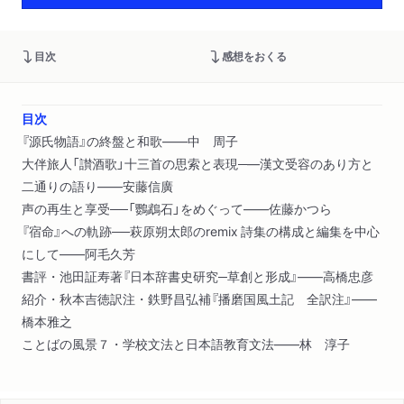
目次
感想をおくる
目次
『源氏物語』の終盤と和歌――中 周子
大伴旅人「讃酒歌」十三首の思索と表現─―漢文受容のあり方と
二通りの語り――安藤信廣
声の再生と享受──「鸚鵡石」をめぐって――佐藤かつら
『宿命』への軌跡──萩原朔太郎のremix 詩集の構成と編集を中心
にして――阿毛久芳
書評・池田証寿著『日本辞書史研究─草創と形成』――高橋忠彦
紹介・秋本吉徳訳注・鉄野昌弘補『播磨国風土記 全訳注』――
橋本雅之
ことばの風景７・学校文法と日本語教育文法――林 淳子