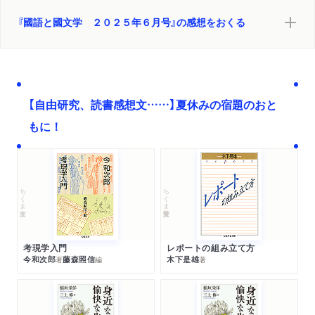
『國語と國文学 ２０２５年６月号』の感想をおくる
【自由研究、読書感想文……】夏休みの宿題のおと
もに！
ちくま文庫
ちくま学芸文庫
考現学入門
レポートの組み立て方
今和次郎
藤森照信
木下是雄
著
編
著