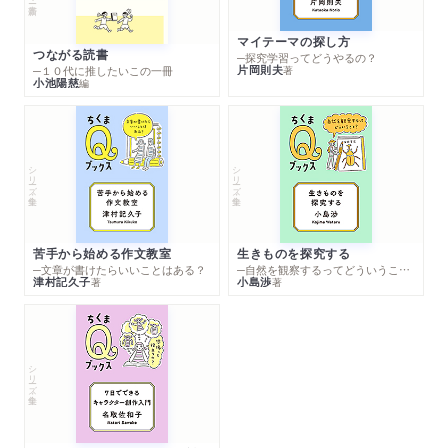
マイテーマの探し方
つながる読書
─探究学習ってどうやるの？
片岡則夫
著
─１０代に推したいこの一冊
小池陽慈
編
シリーズ・全集
シリーズ・全集
苦手から始める作文教室
生きものを探究する
─文章が書けたらいいことはある？
─自然を観察するってどういうこと？
津村記久子
小島渉
著
著
シリーズ・全集