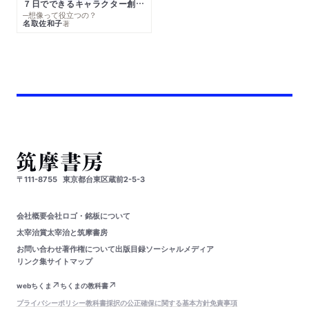
７日でできるキャラクター創作入門
─想像って役立つの？
名取佐和子
著
〒111-8755
東京都台東区蔵前2-5-3
会社概要
会社ロゴ・銘板について
太宰治賞
太宰治と筑摩書房
お問い合わせ
著作権について
出版目録
ソーシャルメディア
リンク集
サイトマップ
webちくま
ちくまの教科書
プライバシーポリシー
教科書採択の公正確保に関する基本方針
免責事項