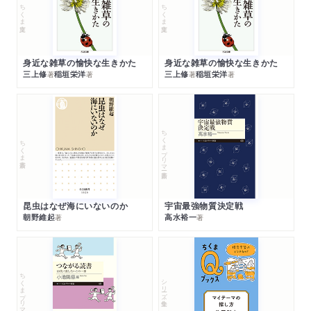
ちくま文庫
ちくま文庫
身近な雑草の愉快な生きかた
身近な雑草の愉快な生きかた
三上修
稲垣栄洋
三上修
稲垣栄洋
著
著
著
著
ちくまプリマー新書
ちくま新書
昆虫はなぜ海にいないのか
宇宙最強物質決定戦
朝野維起
高水裕一
著
著
ちくまプリマー新書
シリーズ・全集