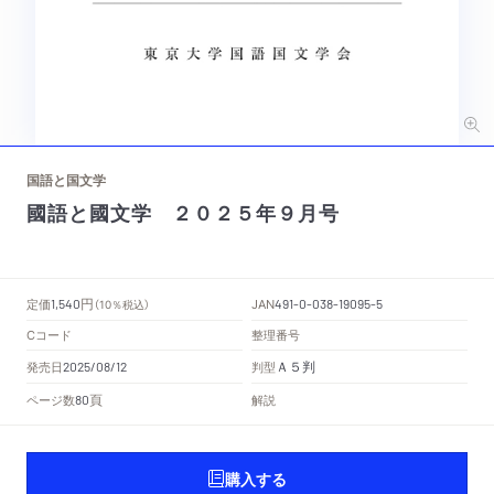
国語と国文学
國語と國文学 ２０２５年９月号
円
定価
JAN
1,540
（10％税込）
491-0-038-19095-5
Cコード
整理番号
Ａ５判
発売日
判型
2025/08/12
頁
ページ数
解説
80
購入する