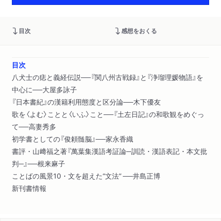
目次
感想をおくる
目次
八犬士の痣と義経伝説──『関八州古戦録』と『浄瑠理媛物語』を
中心に──大屋多詠子
『日本書紀』の漢籍利用態度と区分論──木下優友
歌を〈よむ〉ことと〈いふ〉こと──『土左日記』の和歌観をめぐっ
て──高妻秀多
初学書としての『俊頼髄脳』──家永香織
書評・山﨑福之著『萬葉集漢語考証論─訓読・漢語表記・本文批
判─』──根来麻子
ことばの風景10・文を超えた“文法” ──井島正博
新刊書情報