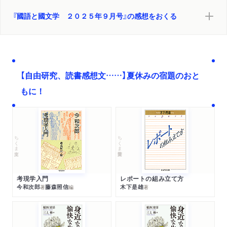
『國語と國文学 ２０２５年９月号』の感想をおくる
【自由研究、読書感想文……】夏休みの宿題のおと
もに！
ちくま文庫
ちくま学芸文庫
考現学入門
レポートの組み立て方
今和次郎
藤森照信
木下是雄
著
編
著