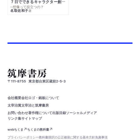
７日でできるキャラクター創作入門
─想像って役立つの？
名取佐和子
著
〒111-8755
東京都台東区蔵前2-5-3
会社概要
会社ロゴ・銘板について
太宰治賞
太宰治と筑摩書房
お問い合わせ
著作権について
出版目録
ソーシャルメディア
リンク集
サイトマップ
webちくま
ちくまの教科書
プライバシーポリシー
教科書採択の公正確保に関する基本方針
免責事項