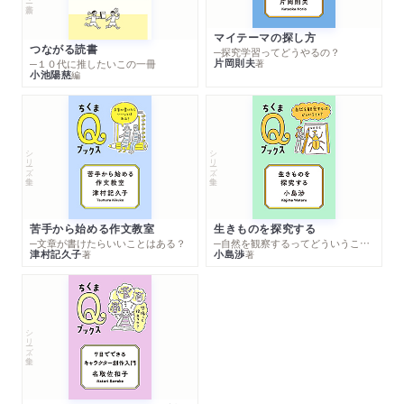
マイテーマの探し方
つながる読書
─探究学習ってどうやるの？
片岡則夫
著
─１０代に推したいこの一冊
小池陽慈
編
シリーズ・全集
シリーズ・全集
苦手から始める作文教室
生きものを探究する
─文章が書けたらいいことはある？
─自然を観察するってどういうこと？
津村記久子
小島渉
著
著
シリーズ・全集