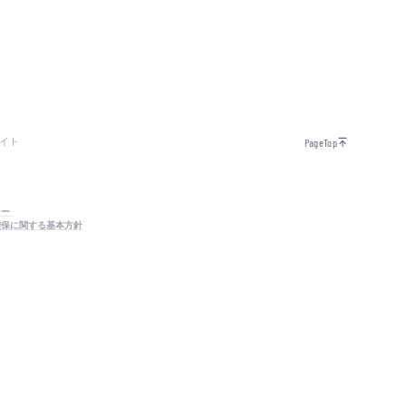
イト
PageTop
シー
確保に関する基本方針