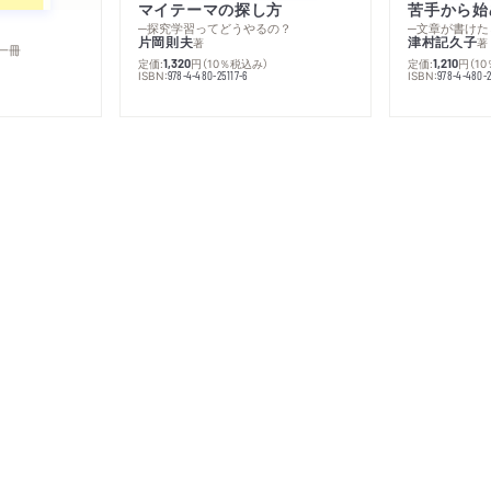
マイテーマの探し方
苦手から始
─探究学習ってどうやるの？
─文章が書けた
片岡則夫
津村記久子
著
著
一冊
定価:
円
（10％税込み）
定価:
円
（1
1,320
1,210
ISBN:
ISBN:
978-4-480-25117-6
978-4-480-2