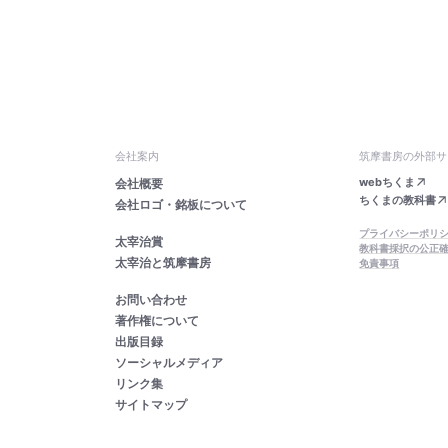
会社案内
筑摩書房の外部サ
webちくま
会社概要
ちくまの教科書
会社ロゴ・銘板について
プライバシーポリ
太宰治賞
教科書採択の公正
太宰治と筑摩書房
免責事項
お問い合わせ
著作権について
出版目録
ソーシャルメディア
リンク集
サイトマップ