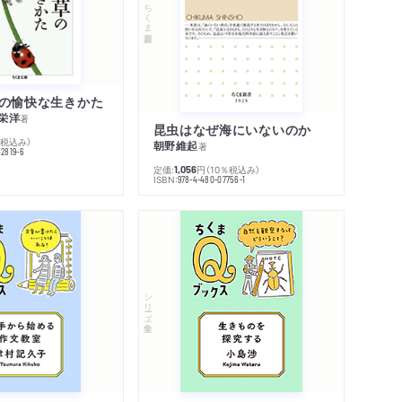
ちくま新書
の愉快な生きかた
栄洋
著
昆虫はなぜ海にいないのか
％税込み）
朝野維起
著
42819-6
定価:
円
（10％税込み）
1,056
ISBN:
978-4-480-07756-1
シリーズ・全集