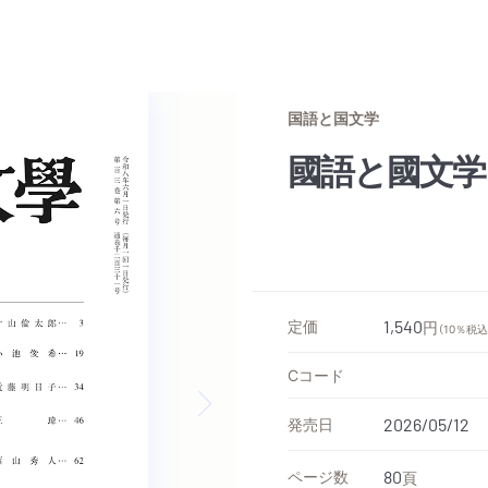
国語と国文学
國語と國文学
定価
1,540
円
（10％税込
Cコード
発売日
2026/05/12
Next slide
ページ数
80
頁