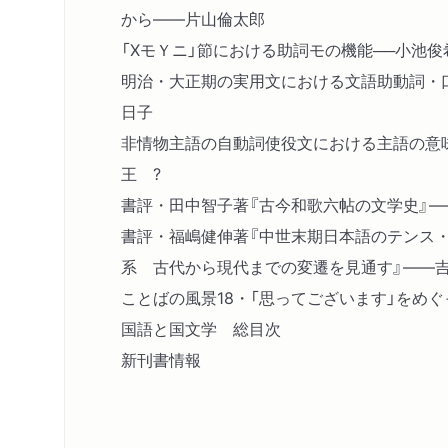
から――片山倫太郎
「ⅩモＹニ」節における助詞モの機能──小池俊
明治・大正期の実用文における文語助動詞・
日子
非情物主語の自動詞使役文における主語の意
王 ?
書評・田中智子著『古今和歌六帖の文学史』―
書評・福嶋健伸著『中世末期日本語のテンス
系 古代から現代までの変遷を見通す』――
ことばの風景18・「思ってございます」をめ
国語と国文学 総目次
新刊書情報