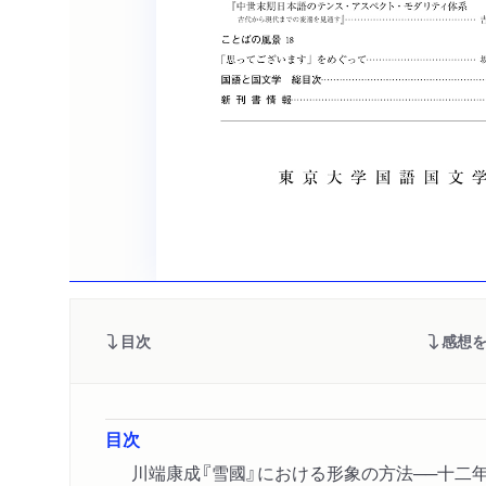
目次
感想
目次
川端康成『雪國』における形象の方法──十二