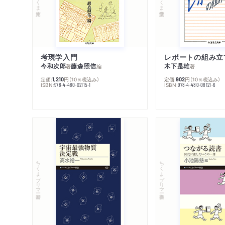
考現学入門
レポートの組み立
今和次郎
藤森照信
木下是雄
著
編
著
定価:
円
（10％税込み）
定価:
円
（10％税込み）
1,210
902
ISBN:
ISBN:
978-4-480-02115-1
978-4-480-08121-6
ちくまプリマー新書
ちくまプリマー新書