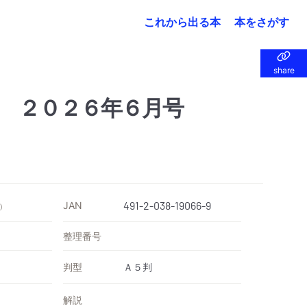
これから出る本
本をさがす
share
share
 ２０２６年６月号
JAN
491-2-038-19066-9
）
整理番号
判型
Ａ５判
解説