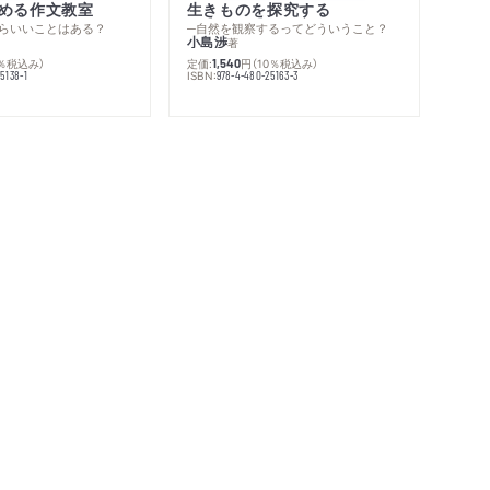
める作文教室
生きものを探究する
らいいことはある？
─自然を観察するってどういうこと？
小島渉
著
0％税込み）
定価:
円
（10％税込み）
1,540
ISBN:
5138-1
978-4-480-25163-3