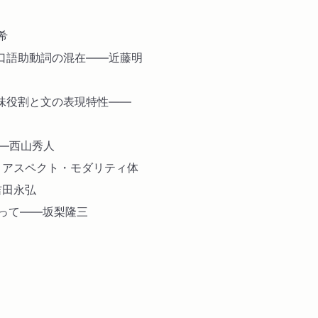
希
口語助動詞の混在――近藤明
味役割と文の表現特性――
―西山秀人
・アスペクト・モダリティ体
吉田永弘
ぐって――坂梨隆三