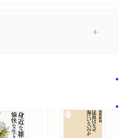
！
内容紹介・目次
感想をおくる