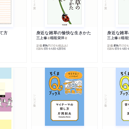
て方
身近な雑草の愉快な生きかた
身近な雑草
三上修
稲垣栄洋
三上修
稲垣
著
著
著
定価:
円
（10％税込み）
定価:
円
（10
814
814
ISBN:
ISBN:
978-4-480-42819-6
978-4-480-
シリーズ・全集
シリーズ・全集