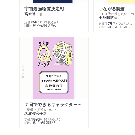
宇宙最強物質決定戦
つながる読書
高水裕一
─１０代に推したいこの
著
小池陽慈
編
定価:
円
（10％税込み）
858
定価:
円
（10％税込み）
1,078
ISBN:
978-4-480-68445-5
ISBN:
978-4-480-68476-9
シリーズ・全集
７日でできるキャラクター創作入門
─想像って役立つの？
名取佐和子
著
定価:
円
（10％税込み）
1,540
ISBN:
978-4-480-25162-6