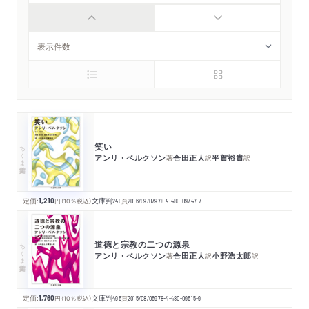
笑い
ちくま学芸文庫
アンリ・ベルクソン
合田正人
平賀裕貴
著
訳
訳
定価:
1,210
円
（10％税込）
文庫判
240
頁
2016/09/07
978-4-480-09747-7
道徳と宗教の二つの源泉
ちくま学芸文庫
アンリ・ベルクソン
合田正人
小野浩太郎
著
訳
訳
定価:
1,760
円
（10％税込）
文庫判
496
頁
2015/08/06
978-4-480-09615-9