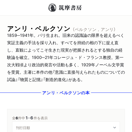
アンリ・ベルクソン
（ベルクソン，アンリ）
1859─1941年。パリ生まれ。旧来の認識論の限界を超えるべく
実証主義の手法を採り入れ、すべてを持続の相の下に捉え直
し、直観によってこそ生きた現実が把握されるとする独自の経
験論を確立。1900─21年コレージュ・ド・フランス教授。第一
次大戦頃より政治的発言や活動も多く、1929年ノーベル文学賞
を受賞。主著に本作の他『意識に直接与えられたものについての
試論』『物質と記憶』『創造的進化』がある。
アンリ・ベルクソン
の本
1
6
─
全
6
件中
件を表示