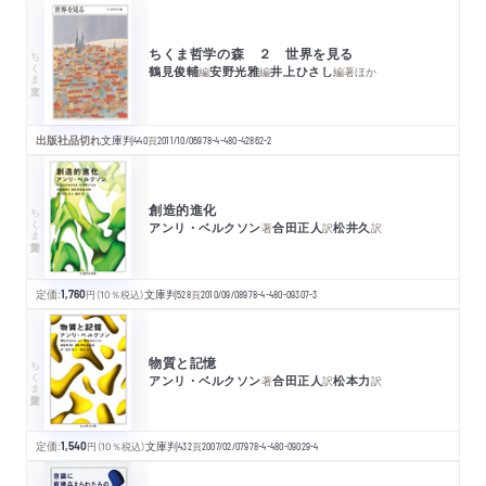
ちくま哲学の森 ２ 世界を見る
ちくま文庫
鶴見俊輔
安野光雅
井上ひさし
編
編
編著
ほか
出版社品切れ
文庫判
440
頁
2011/10/06
978-4-480-42862-2
創造的進化
ちくま学芸文庫
アンリ・ベルクソン
合田正人
松井久
著
訳
訳
定価:
1,760
円
（10％税込）
文庫判
528
頁
2010/09/08
978-4-480-09307-3
物質と記憶
ちくま学芸文庫
アンリ・ベルクソン
合田正人
松本力
著
訳
訳
定価:
1,540
円
（10％税込）
文庫判
432
頁
2007/02/07
978-4-480-09029-4