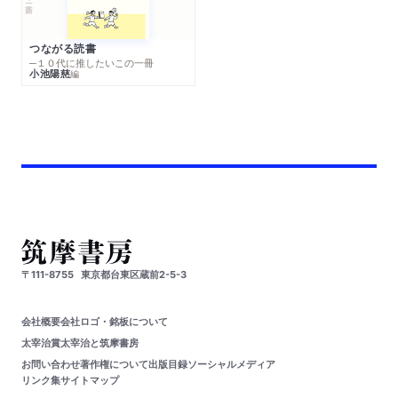
つながる読書
─１０代に推したいこの一冊
小池陽慈
編
〒111-8755
東京都台東区蔵前2-5-3
会社概要
会社ロゴ・銘板について
太宰治賞
太宰治と筑摩書房
お問い合わせ
著作権について
出版目録
ソーシャルメディア
リンク集
サイトマップ