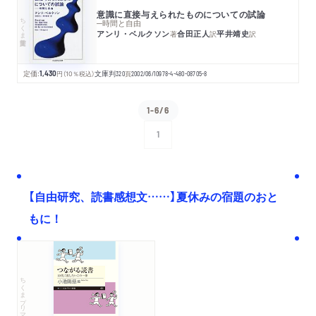
意識に直接与えられたものについての試論
ちくま学芸文庫
─時間と自由
アンリ・ベルクソン
合田正人
平井靖史
著
訳
訳
定価:
1,430
円
（10％税込）
文庫判
320
頁
2002/06/10
978-4-480-08705-8
1-6/6
1
次へ
【自由研究、読書感想文……】夏休みの宿題のおと
もに！
ちくまプリマー新書