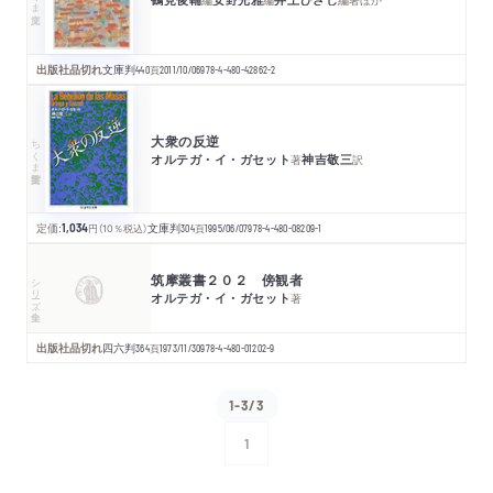
出版社品切れ
文庫判
440
頁
2011/10/06
978-4-480-42862-2
大衆の反逆
ちくま学芸文庫
オルテガ・イ・ガセット
神吉敬三
著
訳
定価:
1,034
円
（10％税込）
文庫判
304
頁
1995/06/07
978-4-480-08209-1
筑摩叢書２０２ 傍観者
シリーズ・全集
オルテガ・イ・ガセット
著
出版社品切れ
四六判
364
頁
1973/11/30
978-4-480-01202-9
1-3/3
1
次へ