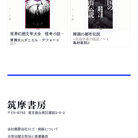
ちくま文庫
ちくま文庫
世界幻想文学大全 怪奇小説精華
韓国の都市伝説
─民俗学者の怪談ノート
東雅夫
ダニエル・デフォー
編
著
島村恭則
著
ほか
〒111-8755
東京都台東区蔵前2-5-3
会社概要
会社ロゴ・銘板について
太宰治賞
太宰治と筑摩書房