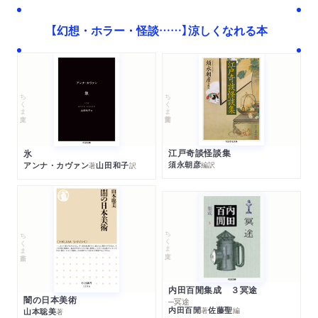
【幻想・ホラー・怪談……】涼しくなれる本
ちくま学芸文庫
ちくま文庫
江戸奇談怪談集
氷
須永朝彦
アンナ・カヴァン
山田和子
編訳
著
訳
ちくま文庫
ちくま新書
内田百閒集成 ３冥途
闇の日本美術
─冥途
内田百閒
佐藤聖
著
編
山本聡美
著