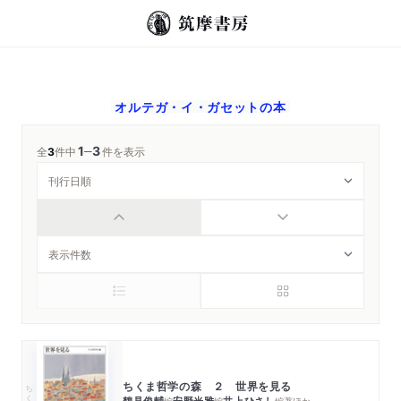
オルテガ・イ・ガセット
の本
1
3
─
全
3
件中
件を表示
ちくま哲学の森 ２ 世界を見る
ちくま文庫
鶴見俊輔
安野光雅
井上ひさし
編
編
編著
ほか