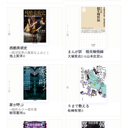
ちくま学芸文庫
ちくま新書
残酷美術史
まんが訳 稲生物怪録
─西洋世界の裏面をよみとく
池上英洋
著
大塚英志
山本忠宏
監修
編
ちくま文庫
家が呼ぶ
５まで数える
─物件ホラー傑作選
松崎有理
著
朝宮運河
編