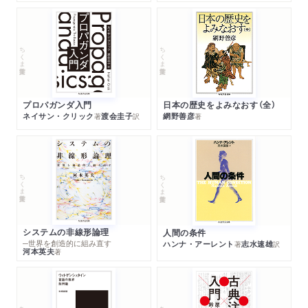
ちくま学芸文庫
ちくま学芸文庫
プロパガンダ入門
日本の歴史をよみなおす（全）
ネイサン・クリック
渡会圭子
網野善彦
著
訳
著
ちくま学芸文庫
ちくま学芸文庫
システムの非線形論理
人間の条件
─世界を創造的に組み直す
ハンナ・アーレント
志水速雄
著
訳
河本英夫
著