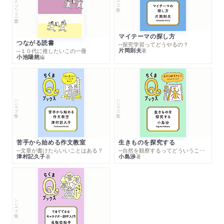
マイテーマの探し方
つながる読書
─探究学習ってどうやるの？
片岡則夫
著
─１０代に推したいこの一冊
小池陽慈
編
シリーズ・全集
シリーズ・全集
苦手から始める作文教室
生きものを探究する
─文章が書けたらいいことはある？
─自然を観察するってどういうこと？
津村記久子
小島渉
著
著
シリーズ・全集