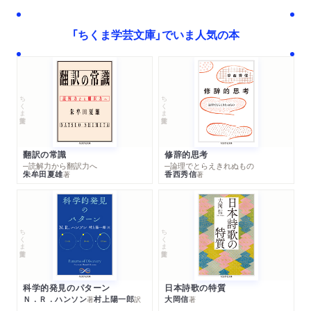
「ちくま学芸文庫」でいま人気の本
ちくま学芸文庫
ちくま学芸文庫
翻訳の常識
修辞的思考
─読解力から翻訳力へ
─論理でとらえきれぬもの
朱牟田夏雄
香西秀信
著
著
ちくま学芸文庫
ちくま学芸文庫
科学的発見のパターン
日本詩歌の特質
Ｎ．Ｒ．ハンソン
村上陽一郎
大岡信
著
訳
著