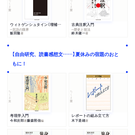
ちくま学芸文庫
ちくま学芸文庫
ウィトゲンシュタイン〔増補新版〕
古典注釈入門
─言語の限界
─歴史と技法
飯田隆
鈴木健一
著
著
【自由研究、読書感想文……】夏休みの宿題のおと
もに！
ちくま文庫
ちくま学芸文庫
考現学入門
レポートの組み立て方
今和次郎
藤森照信
木下是雄
著
編
著