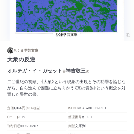
ちくま学芸文庫
大衆の反逆
オルテガ・イ・ガセット
神吉敬三
著
訳
二〇世紀の初頭、《大衆》という現象の出現とその功罪を論じな
がら、自ら進んで困難に立ち向かう《真の貴族》という概念を対
置した警世の書。
円
定価
ISBN
1,034
（10％税込）
978-4-480-08209-1
Cコード
整理番号
オ
0136
-10-1
文庫判
刊行日
判型
1995/06/07