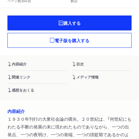
頁
ページ数
解説
304
購入する
電子版を購入する
内容紹介
目次
関連リンク
メディア情報
感想をおくる
内容紹介
１９３０年刊行の大衆社会論の嚆矢。２０世紀は、「何世紀にも
わたる不断の発展の末に現われたものでありながら、一つの出
発点、一つの夜明け、一つの発端、一つの揺籃期であるかのよ