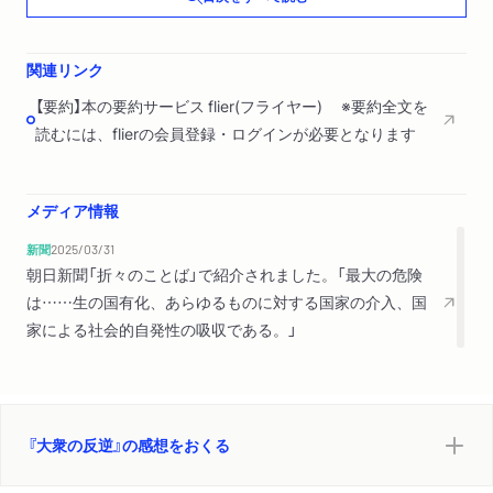
９ 原始性と技術
10 原始性と歴史
関連リンク
11 「慢心しきったお坊ちゃん」の時代
【要約】本の要約サービス flier(フライヤー) ※要約全文を
12 「専門主義」の野蛮性
読むには、flierの会員登録・ログインが必要となります
13 最大の危険物＝国家
第２部 世界を支配しているのは誰か
メディア情報
14 世界を支配しているのは誰か
15 真の問題は何か
新聞
2025/03/31
朝日新聞「折々のことば」で紹介されました。「最大の危険
あとがき
は……生の国有化、あらゆるものに対する国家の介入、国
「ちくま学芸文庫」版あとがき
家による社会的自発性の吸収である。」
訳者解説
『大衆の反逆』の感想をおくる