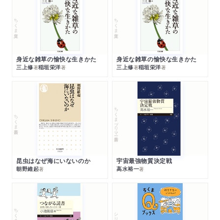
ちくま文庫
ちくま文庫
身近な雑草の愉快な生きかた
身近な雑草の愉快な生きかた
三上修
稲垣栄洋
三上修
稲垣栄洋
著
著
著
著
ちくまプリマー新書
ちくま新書
昆虫はなぜ海にいないのか
宇宙最強物質決定戦
朝野維起
高水裕一
著
著
ちくまプリマー新書
シリーズ・全集