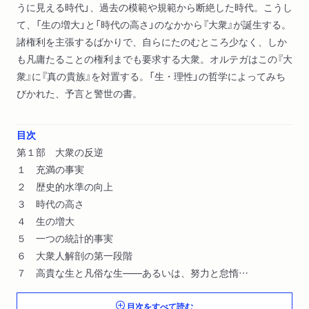
うに見える時代」、過去の模範や規範から断絶した時代。こうし
て、「生の増大」と「時代の高さ」のなかから『大衆』が誕生する。
諸権利を主張するばかりで、自らにたのむところ少なく、しか
も凡庸たることの権利までも要求する大衆。オルテガはこの『大
衆』に『真の貴族』を対置する。「生・理性」の哲学によってみち
びかれた、予言と警世の書。
目次
第１部 大衆の反逆
１ 充満の事実
２ 歴史的水準の向上
３ 時代の高さ
４ 生の増大
５ 一つの統計的事実
６ 大衆人解剖の第一段階
７ 高貴な生と凡俗な生――あるいは、努力と怠惰
８ 大衆はなぜすべてのことに干渉するのか、しかも彼らはな
目次をすべて読む
ぜ暴力的にのみ干渉するのか