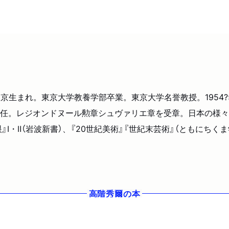
年。東京生まれ。東京大学教養学部卒業。東京大学名誉教授。195
任。レジオンドヌール勲章シュヴァリエ章を受章。日本の様々
』Ⅰ・Ⅱ（岩波新書）、『20世紀美術』『世紀末芸術』（ともにちく
高階秀爾
の本