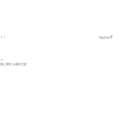
イト
PageTop
シー
確保に関する基本方針