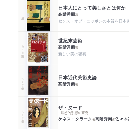
日本人にとって美しさとは何か
高階秀爾
著
センス・オブ・ニッポンの本質を日本
世紀末芸術
ちくま学芸文庫
高階秀爾
著
新しい美の饗宴
日本近代美術史論
ちくま学芸文庫
高階秀爾
著
ザ・ヌード
ちくま学芸文庫
─理想的形態の研究
ケネス・クラーク
高階秀爾
佐々木
著
訳