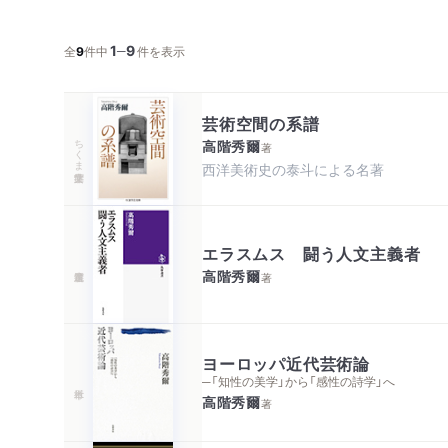
1
9
─
全
9
件中
件を表示
芸術空間の系譜
ちくま学芸文庫
高階秀爾
著
エラスムス 闘う人文主義者
高階秀爾
著
ヨーロッパ近代芸術論
─「知性の美学」から「感性の詩学」へ
高階秀爾
著