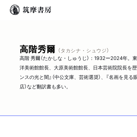
高階秀爾
（タカシナ・シュウジ）
高階 秀爾（たかしな・しゅうじ）：1932ー2024
洋美術館館長、大原美術館館長、日本芸術院院長を歴
ンスの光と闇』（中公文庫、芸術選奨）、『名画を見る眼
店）など翻訳書も多い。