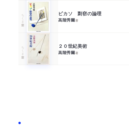
ピカソ 剽窃の論理
ちくま学芸文庫
高階秀爾
著
２０世紀美術
ちくま学芸文庫
高階秀爾
著