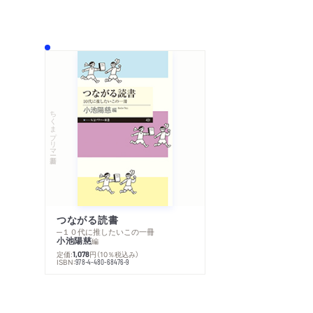
ちくまプリマー新書
つながる読書
─１０代に推したいこの一冊
小池陽慈
編
定価:
円
（10％税込み）
1,078
ISBN:
978-4-480-68476-9