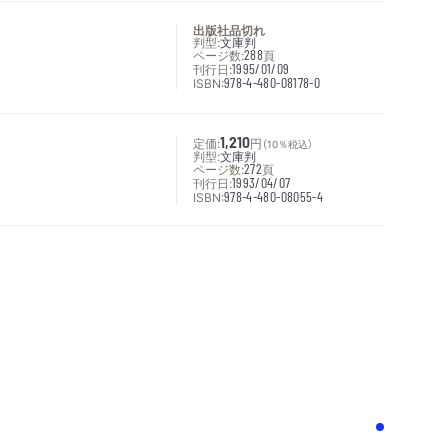
出版社品切れ
判型:
文庫判
ページ数:
288
頁
刊行日:
1995/01/09
ISBN:
978-4-480-08178-0
定価:
1,210
円
（10％税込）
判型:
文庫判
ページ数:
272
頁
刊行日:
1993/04/07
ISBN:
978-4-480-08055-4
次へ