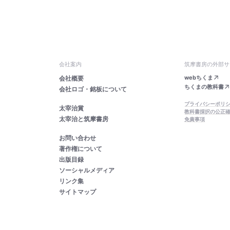
会社案内
筑摩書房の外部サ
webちくま
会社概要
ちくまの教科書
会社ロゴ・銘板について
プライバシーポリ
太宰治賞
教科書採択の公正
太宰治と筑摩書房
免責事項
お問い合わせ
著作権について
出版目録
ソーシャルメディア
リンク集
サイトマップ