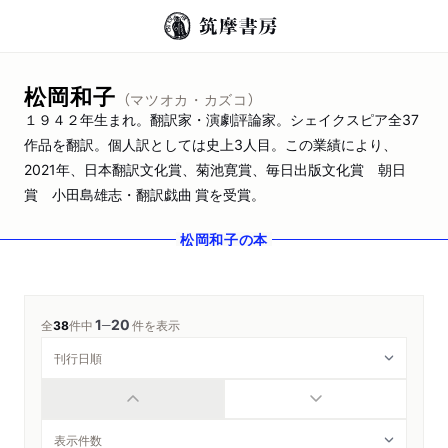
松岡和子
（マツオカ・カズコ）
１９４２年生まれ。翻訳家・演劇評論家。シェイクスピア全37
作品を翻訳。個人訳としては史上3人目。この業績により、
2021年、日本翻訳文化賞、菊池寛賞、毎日出版文化賞 朝日
賞 小田島雄志・翻訳戯曲 賞を受賞。
松岡和子
の本
1
20
─
全
38
件中
件を表示