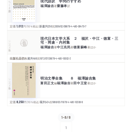
現代語訳 学問のすすめ
ちくま新書
福澤諭吉
齋藤孝
著
訳
定価:
1,012
円
（10％税込）
新書判
256
頁
2009/02/09
978-4-480-06470-7
現代日本文学大系 ２ 福沢・中江・徳富・三
シリーズ・全集
宅・岡倉・内村集
福澤諭吉
中江兆民
徳富蘇峰
著
著
著
ほか
出版社品切れ
菊判
496
頁
1972/07/28
978-4-480-10002-3
明治文學全集 ８ 福澤諭吉集
シリーズ・全集
富田正文
福澤諭吉
田中王堂
編
著
著
ほか
定価:
8,250
円
（10％税込）
菊判
434
頁
1966/03/11
978-4-480-10308-6
1-8/8
1
次へ