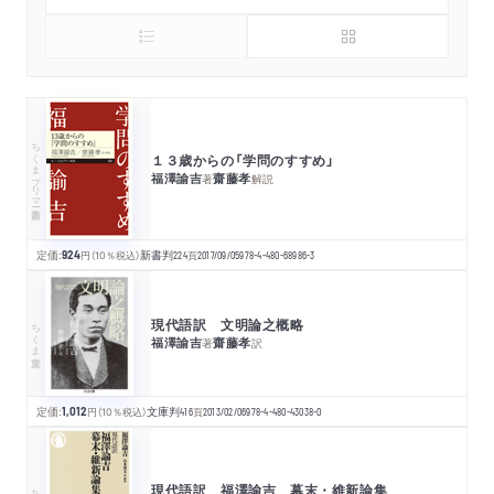
ちくまプリマー新書
１３歳からの「学問のすすめ」
福澤諭吉
齋藤孝
著
解説
定価:
924
円
（10％税込）
新書判
224
頁
2017/09/05
978-4-480-68986-3
現代語訳 文明論之概略
ちくま文庫
福澤諭吉
齋藤孝
著
訳
定価:
1,012
円
（10％税込）
文庫判
416
頁
2013/02/06
978-4-480-43038-0
現代語訳 福澤諭吉 幕末・維新論集