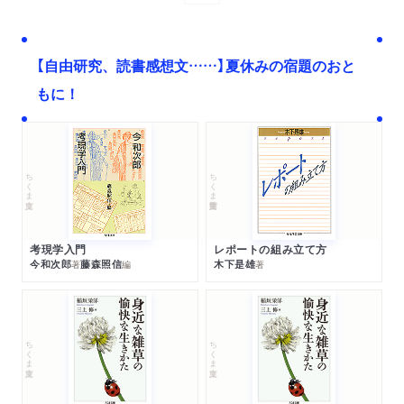
【自由研究、読書感想文……】夏休みの宿題のおと
もに！
ちくま文庫
ちくま学芸文庫
考現学入門
レポートの組み立て方
今和次郎
藤森照信
木下是雄
著
編
著
ちくま文庫
ちくま文庫