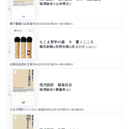
ちくま新書
福澤諭吉
山本博文
著
訳
電子書籍のみ
新書判
208
頁
2012/03/05
978-4-480-06653-4
ちくま哲学の森 ６ 驚くこころ
ちくま文庫
鶴見俊輔
安野光雅
井上ひさし
編
編
編
ほか
出版社品切れ
文庫判
448
頁
2012/02/08
978-4-480-42866-0
現代語訳 福翁自伝
ちくま新書
福澤諭吉
齋藤孝
著
編訳
定価:
1,012
円
（10％税込）
新書判
256
頁
2011/07/05
978-4-480-06620-6