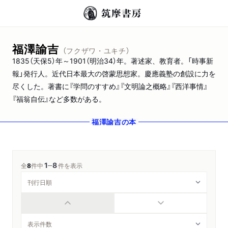
福澤諭吉
（フクザワ・ユキチ）
1835（天保5）年～1901（明治34）年。著述家、教育者。「時事新
報」発行人。近代日本最大の啓蒙思想家。慶應義塾の創設に力を
尽くした。著書に『学問のすすめ』『文明論之概略』『西洋事情』
『福翁自伝』など多数がある。
福澤諭吉
の本
1
8
─
全
8
件中
件を表示