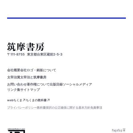
〒111-8755
東京都台東区蔵前2-5-3
会社概要
会社ロゴ・銘板について
太宰治賞
太宰治と筑摩書房
お問い合わせ
著作権について
出版目録
ソーシャルメディア
リンク集
サイトマップ
webちくま
ちくまの教科書
プライバシーポリシー
教科書採択の公正確保に関する基本方針
免責事項
PageTop