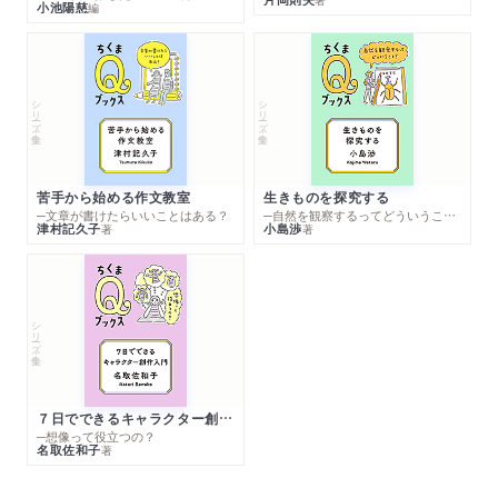
小池陽慈
編
シリーズ・全集
シリーズ・全集
苦手から始める作文教室
生きものを探究する
─文章が書けたらいいことはある？
─自然を観察するってどういうこと？
津村記久子
小島渉
著
著
シリーズ・全集
７日でできるキャラクター創作入門
─想像って役立つの？
名取佐和子
著