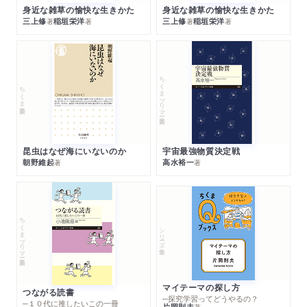
身近な雑草の愉快な生きかた
身近な雑草の愉快な生きかた
三上修
稲垣栄洋
三上修
稲垣栄洋
著
著
著
著
ちくまプリマー新書
ちくま新書
昆虫はなぜ海にいないのか
宇宙最強物質決定戦
朝野維起
高水裕一
著
著
ちくまプリマー新書
シリーズ・全集
マイテーマの探し方
つながる読書
─探究学習ってどうやるの？
─１０代に推したいこの一冊
片岡則夫
著