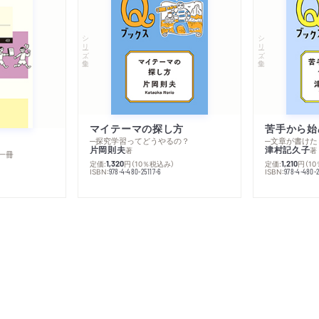
シリーズ・全集
シリーズ・全集
マイテーマの探し方
苦手から始
─探究学習ってどうやるの？
─文章が書けた
片岡則夫
津村記久子
著
著
一冊
定価:
円
（10％税込み）
定価:
円
（1
1,320
1,210
ISBN:
ISBN:
978-4-480-25117-6
978-4-480-2