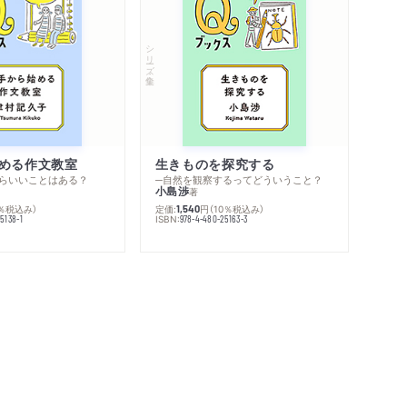
シリーズ・全集
める作文教室
生きものを探究する
らいいことはある？
─自然を観察するってどういうこと？
小島渉
著
0％税込み）
定価:
円
（10％税込み）
1,540
ISBN:
5138-1
978-4-480-25163-3