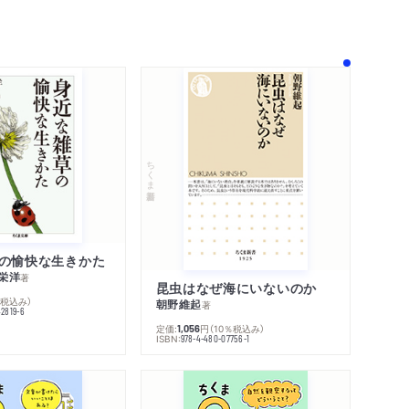
！
ちくま新書
の愉快な生きかた
栄洋
著
昆虫はなぜ海にいないのか
％税込み）
朝野維起
著
42819-6
定価:
円
（10％税込み）
1,056
ISBN:
978-4-480-07756-1