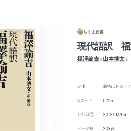
ちくま新書
現代語訳 福
福澤諭吉
山本博文
著
訳
定価
Cコード
0295
刊行日
2012/03/05
ページ数
208
頁
Next slide