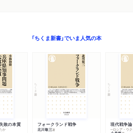
「ちくま新書」でいま人気の本
ちくま新書
ちくま新書
失敗の本質
フォークランド戦争
現代戦争論
たか
北川敬三
著