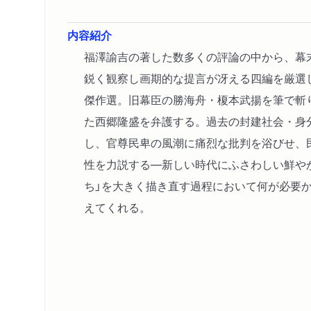
内容紹介
福澤諭吉の著した数多くの評論の中から、幕
鋭く観察し画期的な提言が冴える四編を厳選
傑作選。旧幕臣の勝海舟・榎本武揚を筆で斬
た西郷隆盛を弁護する。過去の封建社会・身
し、官尊民卑の風潮に痛烈な批判を浴びせ、
性を力説する―新しい時代にふさわしい鮮や
ち」を大きく描き直す過程において何が必要
えてくれる。