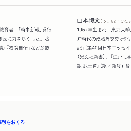
山本博文
（ やまもと・ひろふ
家、教育者。「時事新報」発行
1957年生まれ。東京大
創設に力を尽くした。著
戸時代の政治外交史研究
情』『福翁自伝』など多数
記』（第40回日本エッセ
（光文社新書）、『江戸に
訳 武士道』（訳／新渡戸
感想をおくる