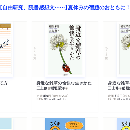
【自由研究、読書感想文……】夏休みの宿題のおともに
ちくま文庫
ちくま文庫
て方
身近な雑草の愉快な生きかた
身近な雑草
三上修
稲垣栄洋
三上修
稲垣
著
著
著
定価:
円
（10％税込み）
定価:
円
（10
814
814
ISBN:
ISBN:
978-4-480-42819-6
978-4-480-