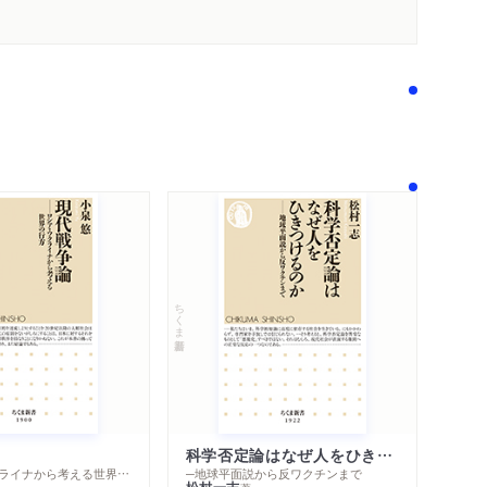
ちくま新書
科学否定論はなぜ人をひきつけるのか
内容紹介・目次
─ロシア・ウクライナから考える世界の行方
─地球平面説から反ワクチンまで
著作者プロフィール