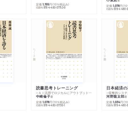
小泉悠
著
定価:
円
（10％税込み）
1,155
定価:
円
（1
1,078
ISBN:
978-4-480-07753-0
ISBN:
978-4-480-
ちくま新書
ちくま新書
読書思考トレーニング
日本経済の
─ＡＩ活用でロジカルにアウトプットする技法
─収奪的システ
中崎倫子
河野龍太郎
著
著
定価:
円
（10％税込み）
定価:
円
（1
1,078
1,034
ISBN:
ISBN:
978-4-480-07730-1
978-4-480-0