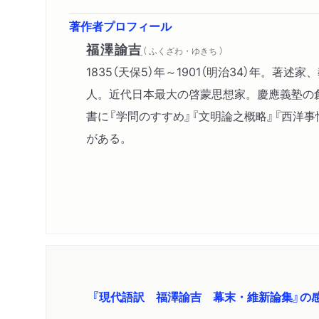
著作者プロフィール
福澤諭吉
（ ふくざわ・ゆきち ）
1835（天保5）年～1901（明治34）年。著述
人。近代日本最大の啓蒙思想家。慶應義塾の
書に『学問のすすめ』『文明論之概略』『西洋事
がある。
『現代語訳 福澤諭吉 幕末・維新論集』の