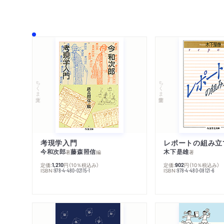
ちくま文庫
ちくま学芸文庫
考現学入門
レポートの組み立
今和次郎
藤森照信
木下是雄
著
編
著
定価:
円
（10％税込み）
定価:
円
（10％税込み）
1,210
902
ISBN:
ISBN:
978-4-480-02115-1
978-4-480-08121-6