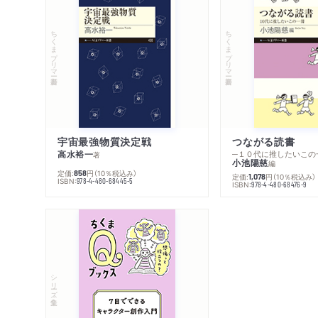
ちくまプリマー新書
ちくまプリマー新書
宇宙最強物質決定戦
つながる読書
高水裕一
─１０代に推したいこの
著
小池陽慈
編
定価:
円
（10％税込み）
858
定価:
円
（10％税込み）
1,078
ISBN:
978-4-480-68445-5
ISBN:
978-4-480-68476-9
シリーズ・全集