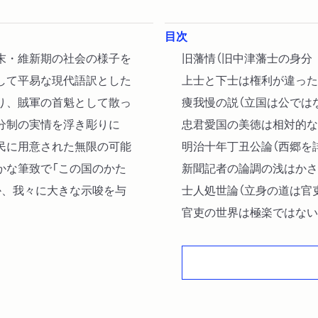
目次
末・維新期の社会の様子を
旧藩情（旧中津藩士の身分
して平易な現代語訳とした
上士と下士は権利が違った
り、賊軍の首魁として散っ
痩我慢の説（立国は公では
分制の実情を浮き彫りに
忠君愛国の美徳は相対的な
民に用意された無限の可能
明治十年丁丑公論（西郷を
かな筆致で「この国のかた
新聞記者の論調の浅はかさ
か、我々に大きな示唆を与
士人処世論（立身の道は官
官吏の世界は極楽ではない