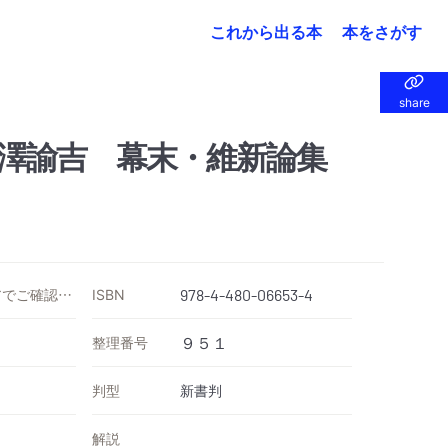
これから出る本
本をさがす
share
share
澤諭吉 幕末・維新論集
価格は各ストアでご確認ください
ISBN
978-4-480-06653-4
整理番号
９５１
判型
新書判
解説