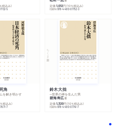
松村一志
著
感想をおくる
0％税込み）
定価:
円
（10％税込み）
1,012
ISBN:
07732-5
978-4-480-07752-3
ちくま新書
死角
鈴木大拙
ムを解き明かす
─世界の禅を生んだ男
碧海寿広
著
0％税込み）
定価:
円
（10％税込み）
1,320
ISBN:
7671-7
978-4-480-07741-7