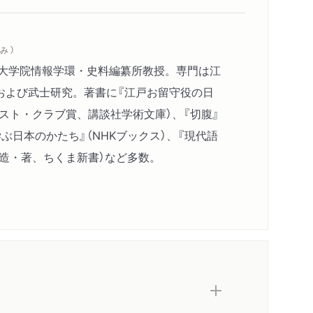
み ）
学大学院情報学環・史料編纂所教授。専門は江
および武士研究。著書に『江戸お留守役の日
イスト・クラブ賞、講談社学術文庫）、『切腹』
学ぶ日本のかたち』（NHKブックス）、『現代語
稲造・著、ちくま新書）など多数。