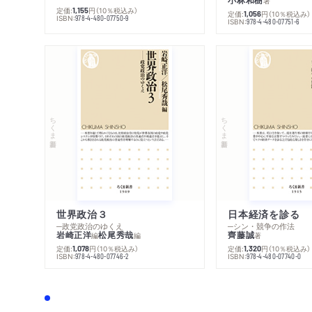
小林和樹
著
定価:
円
（10％税込み）
1,155
定価:
円
（10％税込み）
1,056
ISBN:
978-4-480-07750-9
ISBN:
978-4-480-07751-6
ちくま新書
ちくま新書
世界政治３
日本経済を診る
─政党政治のゆくえ
─シン・競争の作法
岩崎正洋
松尾秀哉
齊藤誠
編
編
著
定価:
円
（10％税込み）
定価:
円
（10％税込み）
1,078
1,320
ISBN:
ISBN:
978-4-480-07746-2
978-4-480-07740-0