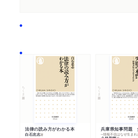
ちくま新書
ちくま新書
法律の読み方がわかる本
兵庫県知事問題 
白石忠志
─情報不信はなぜ生まれ
著