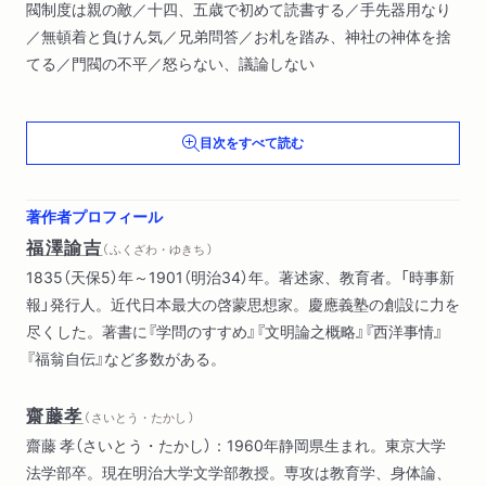
閥制度は親の敵／十四、五歳で初めて読書する／手先器用なり
／無頓着と負けん気／兄弟問答／お札を踏み、神社の神体を捨
てる／門閥の不平／怒らない、議論しない
第二編 長崎遊学
目次をすべて読む
はじめてオランダ語を読む／活動の始まり／卑劣な計略の手紙
／江戸を目指す／贋手紙を作る／船旅の危険／歩いて大阪へ／
大阪着／長崎遊学中のあれこれ／師弟アベコベ
著作者プロフィール
福澤諭吉
（ ふくざわ・ゆきち ）
第三編 大阪修業
1835（天保5）年～1901（明治34）年。著述家、教育者。「時事新
緒方塾に入門／兄弟共に病気／緒方先生の親切／兄が死んで家
報」発行人。近代日本最大の啓蒙思想家。慶應義塾の創設に力を
を継ぐ／母の思いきり／家財を売って借金を片付ける／原書を
尽くした。著書に『学問のすすめ』『文明論之概略』『西洋事情』
盗み写す／「医者の家に砲術修業に行く」という願書／母の病気
『福翁自伝』など多数がある。
／緒方先生に相談／学生生活と酒の悪弊／血に交って赤くなら
ず／学生を懲らしめる／塾長になる
齋藤孝
（ さいとう・たかし ）
第四編 緒方の塾風
齋藤 孝（さいとう・たかし）：1960年静岡県生まれ。東京大学
酒の飲み方／塾生裸体／不潔に頓着せず／熊の解剖／喧嘩の真
法学部卒。現在明治大学文学部教授。専攻は教育学、身体論、