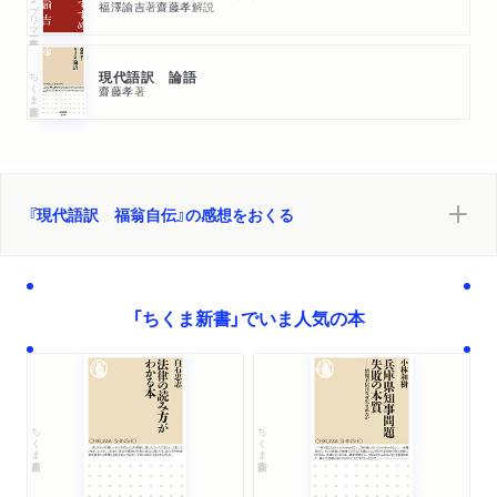
福澤諭吉
著
齋藤孝
解説
ちくま新書
現代語訳 論語
齋藤孝
著
『現代語訳 福翁自伝』の感想をおくる
「ちくま新書」でいま人気の本
ちくま新書
ちくま新書