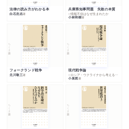
法律の読み方がわかる本
兵庫県知事問題 失敗の本質
白石忠志
─情報不信はなぜ生まれたか
著
小林和樹
著
ちくま新書
ちくま新書
フォークランド戦争
現代戦争論
北川敬三
─ロシア・ウクライナから考える世界の行方
著
小泉悠
著
ちくま新書
ちくま新書