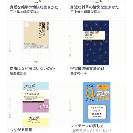
身近な雑草の愉快な生きかた
身近な雑草の愉快な生きかた
三上修
稲垣栄洋
三上修
稲垣栄洋
著
著
著
著
ちくまプリマー新書
ちくま新書
昆虫はなぜ海にいないのか
宇宙最強物質決定戦
朝野維起
高水裕一
著
著
ちくまプリマー新書
シリーズ・全集
マイテーマの探し方
つながる読書
─探究学習ってどうやるの？