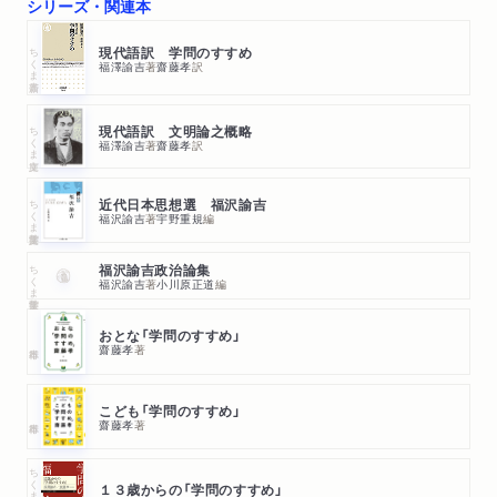
シリーズ・関連本
ちくま新書
現代語訳 学問のすすめ
福澤諭吉
著
齋藤孝
訳
ちくま文庫
現代語訳 文明論之概略
福澤諭吉
著
齋藤孝
訳
ちくま学芸文庫
近代日本思想選 福沢諭吉
福沢諭吉
著
宇野重規
編
ちくま学芸文庫
福沢諭吉政治論集
福沢諭吉
著
小川原正道
編
おとな「学問のすすめ」
齋藤孝
著
こども「学問のすすめ」
齋藤孝
著
ちくまプリマー新書
１３歳からの「学問のすすめ」