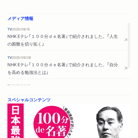
母に百両を送る／ヨーロッパ巡遊の旅程／旅行中の失策また失
策／血を恐れる／書物で調べられるもの、調べられないもの
メディア情報
第八編 明治維新のころ
TV
2025/09/15
傲慢な上士族を軽蔑する／幕府の空威張りと頑固さ／新政府に
NHK Eテレ「１００分ｄｅ名著」で紹介されました。「人生
は仕えない／日本ではじめて授業料をとる／慶応義塾の役割／
の困難を切り拓く」
教育の方針は数理と独立
TV
2025/09/08
NHK Eテレ「１００分ｄｅ名著」で紹介されました。「自分
第九編 暗殺の心配と様々な試み
を高める勉強法とは」
暗殺の恐ろしさ／暗殺されかかった話／疑心暗鬼、互いに走る
／剣を捨てて剣をふるう／維新当初の卑屈な人心／あえて新し
TV
2025/09/01
いことをやる
NHK Eテレ「１００分ｄｅ名著」で紹介されました。「カラ
スペシャルコンテンツ
リと晴れた独立精神」
第十編 金銭について
借金はけっしてしない／卑劣な金儲け／金を預けるのも面倒／
愚痴は言わない／按摩を学ぶ
第十一編 品行と家庭、そして老後