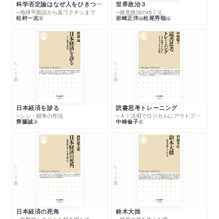
科学否定論はなぜ人をひきつけるのか
世界政治３
─地球平面説から反ワクチンまで
─政党政治のゆくえ
松村一志
岩崎正洋
松尾秀哉
著
編
編
ちくま新書
ちくま新書
日本経済を診る
読書思考トレーニング
─シン・競争の作法
─ＡＩ活用でロジカルにアウトプットする技法
齊藤誠
中崎倫子
著
著
ちくま新書
ちくま新書
日本経済の死角
鈴木大拙