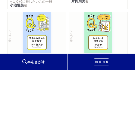
片岡則夫
著
─１０代に推したいこの一冊
小池陽慈
編
シリーズ・全集
シリーズ・全集
苦手から始める作文教室
生きものを探究する
─文章が書けたらいいことはある？
─自然を観察するってどういうこと？
本をさがす
津村記久子
小島渉
著
著
シリーズ・全集
７日でできるキャラクター創作入門
─想像って役立つの？
名取佐和子
著