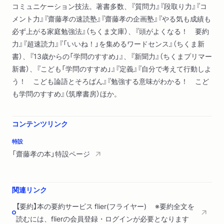
似／スリ扱いされ大いに怖い思いをする／遊女の贋手紙を書く
コミュニケーション技法。著書多数、『質問力』『段取り力』『コ
／騙して河豚を食べさせる／小皿を盗む、投げつける／禁酒し
メント力』『齋藤孝の速読塾』『齋藤孝の企画塾』『やる気も成績も
て煙草の習慣を身に付ける／火事場で活躍／塾生の勉強／勉強
必ず上がる家庭勉強法』（ちくま文庫）、『頭がよくなる！ 要約
法／自分自力の研究／写本で稼ぐ／化学実験／三日で原書を写
力』『超速読力』『「いいね！」を集めるワードセンス』（ちくま新
す／大阪の学生、江戸の学生／漢学者を敵視する／目的なしの
書）、『13歳からの「学問のすすめ」』、『新聞力』（ちくまプリマー
勉強
新書）、『こども「学問のすすめ」』『定義』『自分で考えて行動しよ
う！ こども論語とそろばん』『勉強する意味がわかる！ こど
第五編 大阪から江戸へ
も学問のすすめ』（筑摩書房）ほか。
家老との関係／学びに来たのではない、教えに来た／英語を勉
強する／当時の英学事情
コンテンツリンク
特設
第六編 初めてアメリカに渡る
「齋藤孝の本」特設ページ
咸臨丸／出発／ドル散乱／日本人の誇り／歓迎の祝砲／馬車や
カーペットに驚く／女尊男卑の風俗に驚く／科学はわかるが社
会がわからない／英辞書を初輸入／アメリカ娘と写真を撮る／
関連リンク
日本に着く／幕府に雇われる
【要約】本の要約サービス flier(フライヤー) ※要約全文を
第七編 ヨーロッパ各国に行く
読むには、flierの会員登録・ログインが必要となります