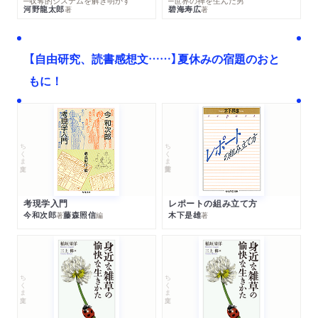
─収奪的システムを解き明かす
─世界の禅を生んだ男
河野龍太郎
碧海寿広
著
著
【自由研究、読書感想文……】夏休みの宿題のおと
もに！
ちくま文庫
ちくま学芸文庫
考現学入門
レポートの組み立て方
今和次郎
藤森照信
木下是雄
著
編
著
ちくま文庫
ちくま文庫