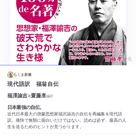
ちくま新書
現代語訳 福翁自伝
福澤諭吉
齋藤孝
著
編訳
日本最強の自伝。
近代日本最大の啓蒙思想家福沢諭吉の自伝を再編集＆現代語
訳。痛快で無類に面白いだけではない。読めば必ず、最高の人
生を送るためのヒントが見つかります。