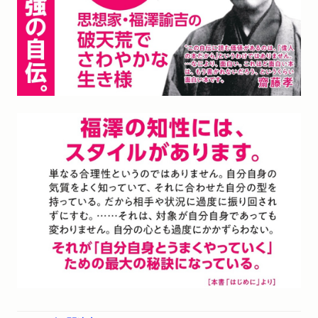
大親友はいない／女性とも平気で接する／子どもは差別なく可
愛がる／教育は体育が先／なぜ仕官しないか／時事新報／極端
な事態を想像する／身体の養生／ようやく節酒／身体運動／人
生愉快なことばかり
福澤諭吉略年譜