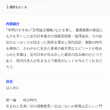
感想をおくる
内容紹介
『学問のすすめ』『文明論之概略』などを著し、慶應義塾の創設に
も力を尽くした近代日本最大の啓蒙思想家・福澤諭吉。その自
伝のエッセンスが詰まった箇所を選出し現代語訳。激動の時代
を痛快に、さわやかに生きた著者の破天荒なエピソードが収め
られた本書は、近代日本が生み出した最良の読み物のひとつで
あり、現代日本人が生きる上で最高のヒントを与えてくれるだ
ろう。
目次
はじめに
第一編 幼少時代
生まれと兄弟／父の儒教教育／父はいないが家風は正しい／門