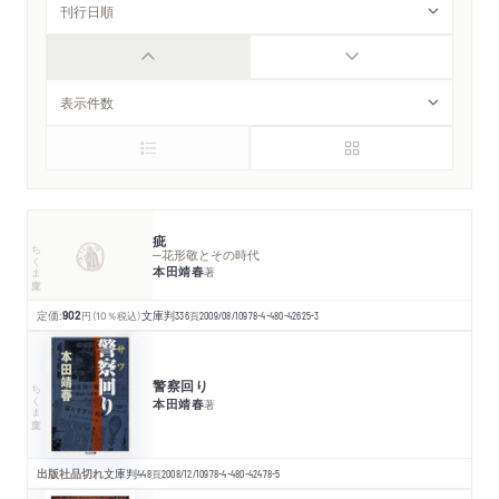
疵
ちくま文庫
─花形敬とその時代
本田靖春
著
定価:
902
円
（10％税込）
文庫判
336
頁
2009/08/10
978-4-480-42625-3
警察回り
ちくま文庫
本田靖春
著
出版社品切れ
文庫判
448
頁
2008/12/10
978-4-480-42478-5