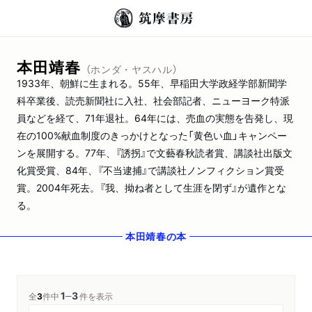
本田靖春
（ホンダ・ヤスハル）
1933年、朝鮮に生まれる。55年、早稲田大学政経学部新聞学
科卒業後、読売新聞社に入社、社会部記者、ニューヨーク特派
員などを経て、71年退社。64年には、売血の実態を告発し、現
在の100%献血制度のきっかけとなった「黄色い血」キャンペー
ンを展開する。77年、『誘拐』で文藝春秋読者賞、講談社出版文
化賞受賞、84年、『不当逮捕』で講談社ノンフィクション賞受
賞。2004年死去。『我、拗ね者として生涯を閉ず』が遺作とな
る。
本田靖春
の本
1
3
─
全
3
件中
件を表示