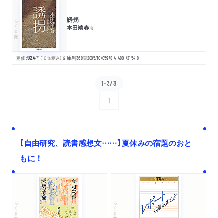
誘拐
ちくま文庫
本田靖春
著
定価:
924
円
（10％税込）
文庫判
368
頁
2005/10/05
978-4-480-42154-8
1-3/3
1
次へ
【自由研究、読書感想文……】夏休みの宿題のおと
もに！
ちくま文庫
ちくま学芸文庫