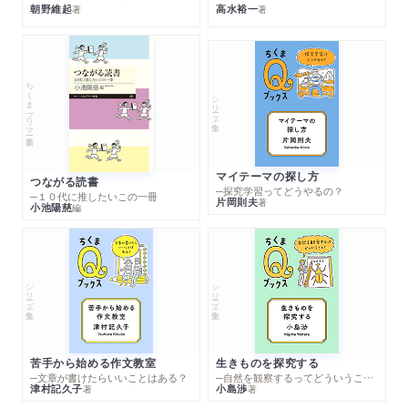
朝野維起
高水裕一
著
著
ちくまプリマー新書
シリーズ・全集
マイテーマの探し方
つながる読書
─探究学習ってどうやるの？
─１０代に推したいこの一冊
片岡則夫
著
小池陽慈
編
シリーズ・全集
シリーズ・全集
苦手から始める作文教室
生きものを探究する
─文章が書けたらいいことはある？
─自然を観察するってどういうこと？
津村記久子
小島渉
著
著