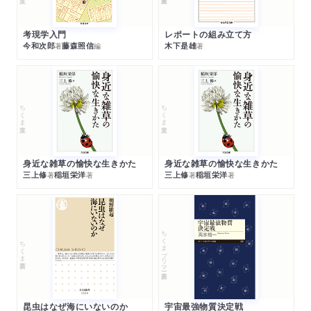
考現学入門
レポートの組み立て方
今和次郎
藤森照信
木下是雄
著
編
著
ちくま文庫
ちくま文庫
身近な雑草の愉快な生きかた
身近な雑草の愉快な生きかた
三上修
稲垣栄洋
三上修
稲垣栄洋
著
著
著
著
ちくまプリマー新書
ちくま新書
昆虫はなぜ海にいないのか
宇宙最強物質決定戦