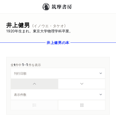
井上健男
（イノウエ・タケオ）
1920年生まれ。東京大学物理学科卒業。
井上健男
の本
1
1
─
全
1
件中
件を表示