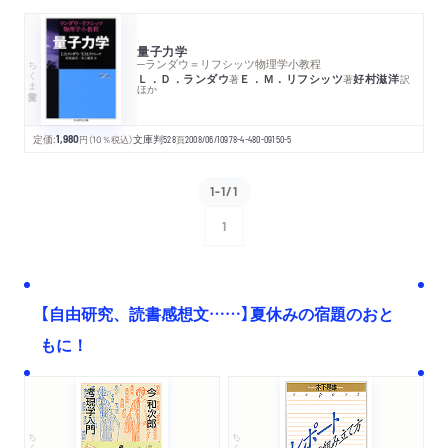
量子力学
ちくま学芸文庫
─ランダウ＝リフシッツ物理学小教程
Ｌ．Ｄ．ランダウ
Ｅ．Ｍ．リフシッツ
好村滋洋
著
著
訳
ほか
定価:
1,980
円
（10％税込）
文庫判
528
頁
2008/06/10
978-4-480-09150-5
1-1/1
1
次へ
【自由研究、読書感想文……】夏休みの宿題のおと
もに！
ちくま文庫
ちくま学芸文庫