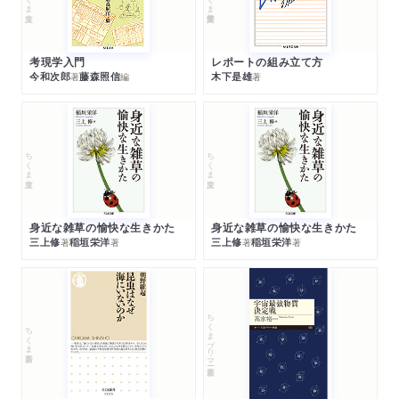
考現学入門
レポートの組み立て方
今和次郎
藤森照信
木下是雄
著
編
著
ちくま文庫
ちくま文庫
身近な雑草の愉快な生きかた
身近な雑草の愉快な生きかた
三上修
稲垣栄洋
三上修
稲垣栄洋
著
著
著
著
ちくまプリマー新書
ちくま新書