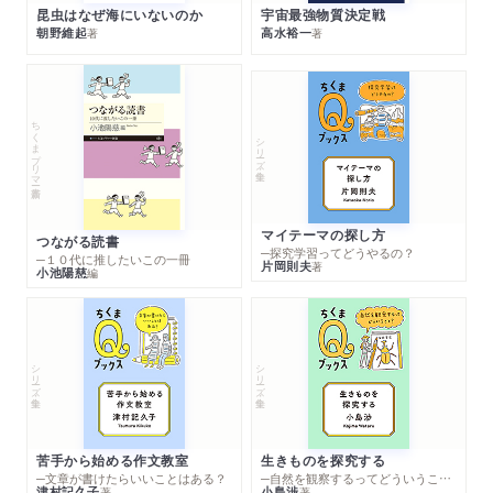
昆虫はなぜ海にいないのか
宇宙最強物質決定戦
朝野維起
高水裕一
著
著
ちくまプリマー新書
シリーズ・全集
マイテーマの探し方
つながる読書
─探究学習ってどうやるの？
─１０代に推したいこの一冊
片岡則夫
著
小池陽慈
編
シリーズ・全集
シリーズ・全集
苦手から始める作文教室
生きものを探究する
─文章が書けたらいいことはある？
─自然を観察するってどういうこと？
津村記久子
小島渉
著
著