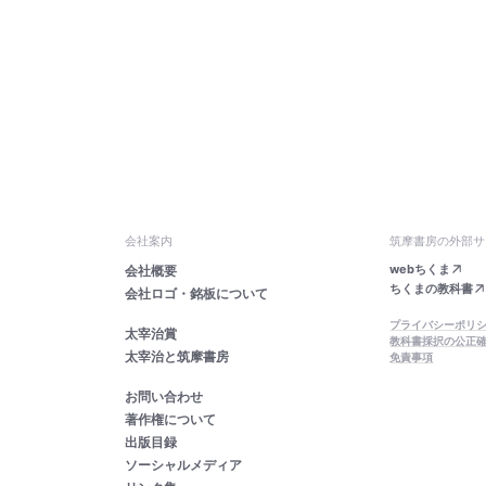
会社案内
筑摩書房の外部サ
webちくま
会社概要
ちくまの教科書
会社ロゴ・銘板について
プライバシーポリ
太宰治賞
教科書採択の公正
太宰治と筑摩書房
免責事項
お問い合わせ
著作権について
出版目録
ソーシャルメディア