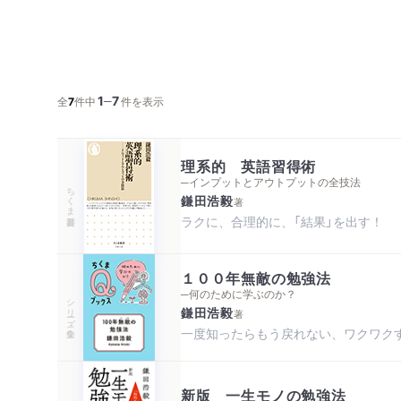
1
7
─
全
7
件中
件を表示
理系的 英語習得術
─インプットとアウトプットの全技法
ちくま新書
鎌田浩毅
著
ラクに、合理的に、「結果」を出す！
１００年無敵の勉強法
─何のために学ぶのか？
シリーズ・全集
鎌田浩毅
著
一度知ったらもう戻れない、ワクワク
新版 一生モノの勉強法