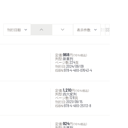
定価:
968
円
（10％税込）
判型:
新書判
ページ数:
224
頁
刊行日:
2024/09/09
ISBN:
978-4-480-07643-4
定価:
1,210
円
（10％税込）
判型:
四六変判
ページ数:
128
頁
刊行日:
2021/09/15
ISBN:
978-4-480-25113-8
定価:
924
円
（10％税込）
判型:
文庫判