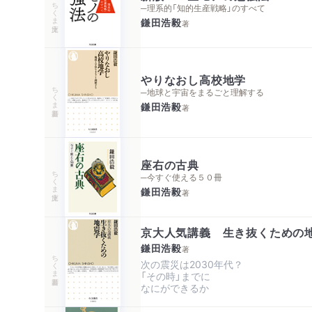
ちくま文庫
─理系的「知的生産戦略」のすべて
鎌田浩毅
著
やりなおし高校地学
ちくま新書
─地球と宇宙をまるごと理解する
鎌田浩毅
著
座右の古典
ちくま文庫
─今すぐ使える５０冊
鎌田浩毅
著
京大人気講義 生き抜くための
鎌田浩毅
著
ちくま新書
次の震災は2030年代？

「その時」までに

なにができるか