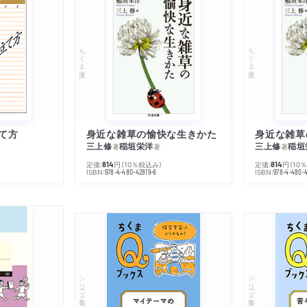
ちくま文庫
ちくま文庫
て方
身近な雑草の愉快な生きかた
身近な雑草
三上修
稲垣栄洋
三上修
稲垣
著
著
著
定価:
円
（10％税込み）
定価:
円
（10
814
814
ISBN:
ISBN:
978-4-480-42819-6
978-4-480-
シリーズ・全集
シリーズ・全集