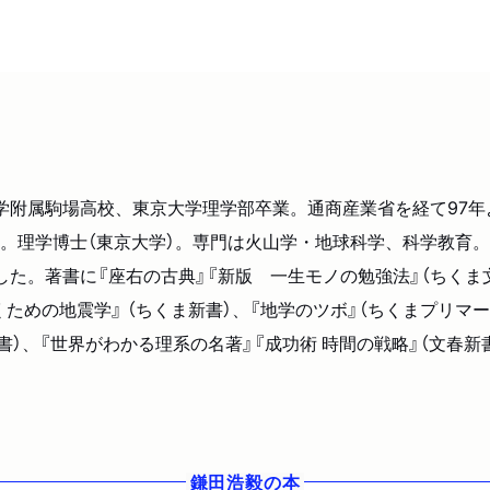
波大学附属駒場高校、東京大学理学部卒業。通商産業省を経て97年
。理学博士（東京大学）。専門は火山学・地球科学、科学教育
た。著書に『座右の古典』『新版 一生モノの勉強法』（ちくま文
ための地震学』 （ちくま新書）、『地学のツボ』（ちくまプリマ
新書）、『世界がわかる理系の名著』『成功術 時間の戦略』（文春新
鎌田浩毅
の本