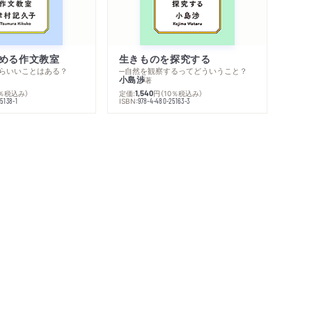
める作文教室
生きものを探究する
らいいことはある？
─自然を観察するってどういうこと？
小島渉
著
0％税込み）
定価:
円
（10％税込み）
1,540
ISBN:
5138-1
978-4-480-25163-3