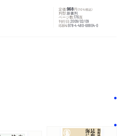
定価:
968
円
（10％税込）
判型:
新書判
ページ数:
176
頁
刊行日:
2009/02/09
ISBN:
978-4-480-68804-0
次へ
！