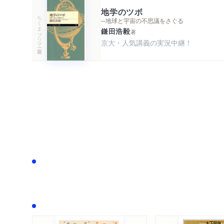
地学のツボ
ちくまプリマー新書
─地球と宇宙の不思議をさぐる
鎌田浩毅
著
京大・人気講義の実況中継！