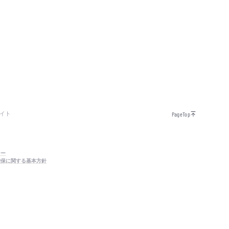
イト
PageTop
シー
確保に関する基本方針