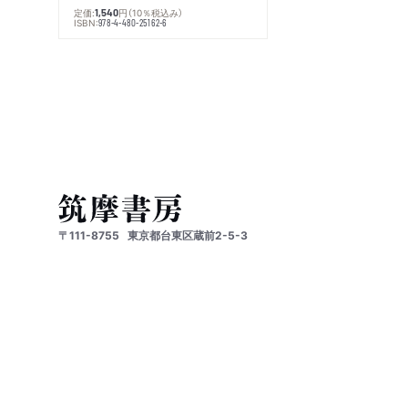
定価:
円
（10％税込み）
1,540
ISBN:
978-4-480-25162-6
〒111-8755
東京都台東区蔵前2-5-3