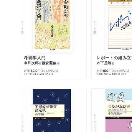
ちくま文庫
ちくま学芸文庫
考現学入門
レポートの組み立
今和次郎
藤森照信
木下是雄
著
編
著
定価:
円
（10％税込み）
定価:
円
（10％税込み）
1,210
902
ISBN:
ISBN:
978-4-480-02115-1
978-4-480-08121-6
ちくまプリマー新書
ちくまプリマー新書