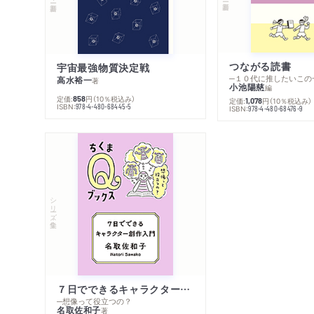
つながる読書
宇宙最強物質決定戦
─１０代に推したいこの
高水裕一
著
小池陽慈
編
定価:
円
（10％税込み）
858
定価:
円
（10％税込み）
1,078
ISBN:
978-4-480-68445-5
ISBN:
978-4-480-68476-9
シリーズ・全集
７日でできるキャラクター創作入門
─想像って役立つの？
名取佐和子
著