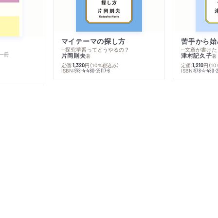
マイテーマの探し方
苦手から始
─探究学習ってどうやるの？
─文章が書けた
一冊
片岡則夫
津村記久子
著
著
定価:
円
（10％税込み）
定価:
円
（1
1,320
1,210
ISBN:
ISBN:
978-4-480-25117-6
978-4-480-2