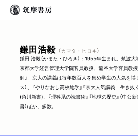
鎌田浩毅
（カマタ・ヒロキ）
鎌田 浩毅（かまた・ひろき）：1955年生まれ。筑
京都大学経営管理大学院客員教授、龍谷大学客員教授
師」。京大の講義は毎年数百人を集め学生の人気を博し
ス）、『やりなおし高校地学』『京大人気講義 生き抜く
(角川新書)、『理科系の読書術』『地球の歴史』（中公
書）ほか、多数。