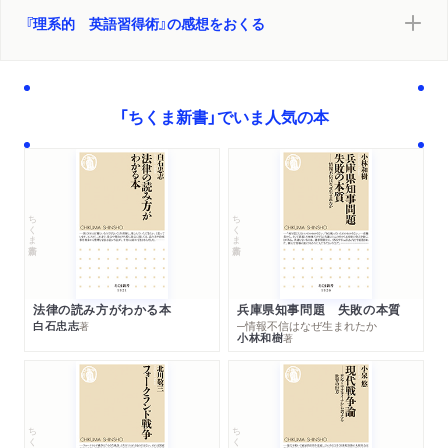
『理系的 英語習得術』の感想をおくる
第9章 英語の名文で教養を身につける
英語の名文は二度おいしい／バートランド・ラッセル『幸福論』
／「私心のない興味」を涵養／ウィンストン・チャーチル『第二
次大戦回顧録』／「カントリー・ジェントルマン」の生き方／エ
「ちくま新書」でいま人気の本
ドワード・ギボン『ローマ帝国衰亡史』／英文のお手本／ジョー
ジ・ギッシング『ヘンリ・ライクロフトの私記』／再び「ギボン」
登場／サリンジャー『キャッチャー・イン・ザ・ライ』／ライ麦
畑の「つかまえ役」／「若者のバイブル」青春小説／時代に沿った
ちくま新書
ちくま新書
新訳の登場／ジェームズ・ワトソン『二重らせん』／「ロールモ
デル」としてのワトソン／英語で教養を身につける意義
第10章 デジタル環境での英語勉強法
法律の読み方がわかる本
兵庫県知事問題 失敗の本質
白石忠志
─情報不信はなぜ生まれたか
著
情報に受身になっていないか／デジタル環境での「水」「コーヒ
小林和樹
著
ー」／「便利な機能」に潜むリスク／「最新ソフト」のムダをそぎ
落とす／デジタルネイティブに追いつかなくて良い／必要最低
限のものを用いる／紙の本と電子ブック／人類が行なった読書
の歴史
ちくま新書
ちくま新書