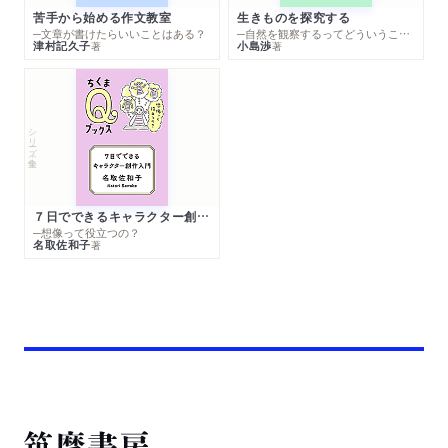
苦手から始める作文教室
生きものを探究する
─文章が書けたらいいことはある？
─自然を観察するってどういうこと？
津村記久子
小島渉
著
著
シリーズ・全集
７日でできるキャラクター創作入門
─想像って役立つの？
名取佐和子
著