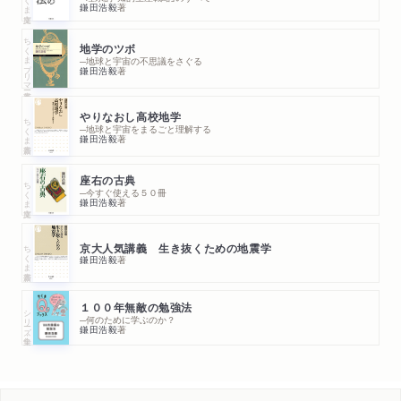
く」を習慣にしてしまおう
鎌田浩毅
著
ちくまプリマー新書
第Ⅲ部 合理的なアウトプット術と英語の活用
地学のツボ
─地球と宇宙の不思議をさぐる
鎌田浩毅
著
第7章 作文力獲得のツボ
短期間でモノにできる！／まず「通じる英語」を目指す／「和文
やりなおし高校地学
ちくま新書
─地球と宇宙をまるごと理解する
和訳」から始めよう／動詞の言い換えと「連想ゲーム」／和英辞
鎌田浩毅
著
書の使いどころ／英作文は「英借文」から／例文収集の方法／
座右の古典
「英文のストック」を増やす／実践・実用もアプリで気軽に
ちくま文庫
─今すぐ使える５０冊
鎌田浩毅
著
第8章 スピーキングの上達が自信を生む
ちくま新書
京大人気講義 生き抜くための地震学
「声に出して読みたい」英文／限られたパターンを繰り返す／ス
鎌田浩毅
著
ピーキングでも英文「ストック」／「自分について語る英文」から
覚えよう／十八番の文例集を作る／シャドーイングの効用／発
１００年無敵の勉強法
シリーズ・全集
音の上達はモチベーションアップの近道！／音読は「カッコよ
─何のために学ぶのか？
鎌田浩毅
著
く」／声はどのように出ているか／英語の「口」と「舌」を手に入
れるには／発音指導本の使いかた／自分の発音を録音する／音
声学習を勉強の柱に