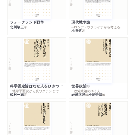
おわりに 無理をしなくても実践できる英語勉強法
ラクして実を取るのが理系的方法論／苦労は細分して乗り越え
フォークランド戦争
現代戦争論
る／英語は特殊技能ではない／地に足のついた英語勉強法は変
北川敬三
─ロシア・ウクライナから考える世界の行方
著
小泉悠
著
わらない
索引
ちくま新書
ちくま新書
科学否定論はなぜ人をひきつけるのか
世界政治３
─地球平面説から反ワクチンまで
─政党政治のゆくえ
松村一志
岩崎正洋
松尾秀哉
著
編
編
ちくま新書
ちくま新書