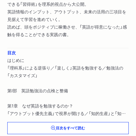
できる「習得術」を理系的視点から大公開。
英語情報のインプット、アウトプット、未来の活用の三項目を
見据えて学習を進めていく。
読めば、頭をポジティブに稼働させ、「英語が得意になった」感
触を得ることができる実践の書。
目次
はじめに
「理科系」による逆張り／「楽しく」英語を勉強する／勉強法の
「カスタマイズ」
第Ⅰ部 英語勉強法の点検と整備
第1章 なぜ英語を勉強するのか？
「アウトプット優先主義」で視界が開ける／「知的生産」と「知的
消費」／「ラベル法」「不完全法」でサクサクこなす／場当たり的
目次をすべて読む
な勉強をしてはいけない／そもそもなぜ英語を学ぶのか／目標
と計画（戦略）を立てる／何をどう勉強するか「戦術」を練る／資