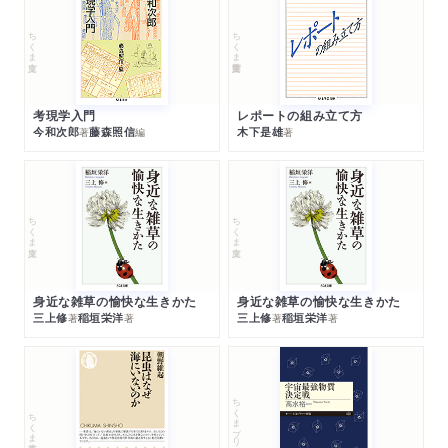
ちくま文庫
ちくま学芸文庫
考現学入門
レポートの組み立て方
今和次郎
藤森照信
木下是雄
著
編
著
ちくま文庫
ちくま文庫
身近な雑草の愉快な生きかた
身近な雑草の愉快な生きかた
三上修
稲垣栄洋
三上修
稲垣栄洋
著
著
著
著
ちくまプリマー新書
ちくま新書