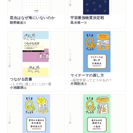
昆虫はなぜ海にいないのか
宇宙最強物質決定戦
朝野維起
高水裕一
著
著
ちくまプリマー新書
シリーズ・全集
マイテーマの探し方
つながる読書
─探究学習ってどうやるの？
片岡則夫
著
─１０代に推したいこの一冊
小池陽慈
編
シリーズ・全集
シリーズ・全集