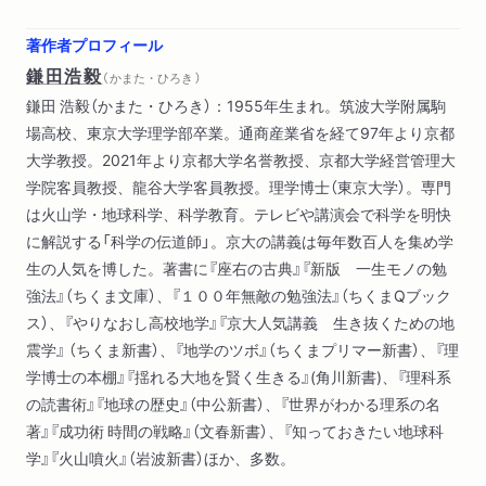
格のための勉強、かくあるべし
著作者プロフィール
鎌田浩毅
（ かまた・ひろき ）
第2章 コミュニケーション・ツールとしての英語
鎌田 浩毅（かまた・ひろき）：1955年生まれ。筑波大学附属駒
「言語観」をつかめ／人は「思い込み」で生きている／フレームワ
場高校、東京大学理学部卒業。通商産業省を経て97年より京都
ークの橋渡し／「トピックセンテンス」という約束／人生を変え
大学教授。2021年より京都大学名誉教授、京都大学経営管理大
る英語学習／「苦労なし」の英語
学院客員教授、龍谷大学客員教授。理学博士（東京大学）。専門
は火山学・地球科学、科学教育。テレビや講演会で科学を明快
第Ⅱ部 英語を使いこなす基本技術
に解説する「科学の伝道師」。京大の講義は毎年数百人を集め学
生の人気を博した。著書に『座右の古典』『新版 一生モノの勉
第3章 読解力がすべての基礎となる
強法』（ちくま文庫）、『１００年無敵の勉強法』（ちくまQブック
読解は「コミュニケーション」の一つである／英文を読む訓練／
ス）、『やりなおし高校地学』『京大人気講義 生き抜くための地
多読の３原則／感覚に頼らない論理的な読み方とは／文法の「無
震学』 （ちくま新書）、『地学のツボ』（ちくまプリマー新書）、『理
意識化」の境地をめざせ／辞書の効果的な使い方／英文を読む最
学博士の本棚』『揺れる大地を賢く生きる』(角川新書)、『理科系
初のステップ／主語と述語を見つける／読解こそ「復習が命」／
の読書術』『地球の歴史』（中公新書）、『世界がわかる理系の名
音読筆写の技法／何を読んだら良いのか／英語上手はコミュニ
著』『成功術 時間の戦略』（文春新書）、『知っておきたい地球科
ケーション上手
学』『火山噴火』（岩波新書）ほか、多数。