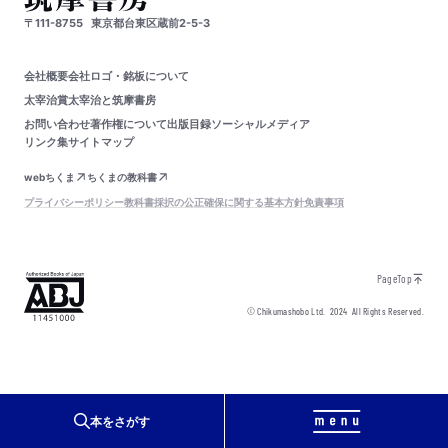
〒111-8755
東京都台東区蔵前2-5-3
会社概要
会社ロゴ・銘板について
太宰治賞
太宰治と筑摩書房
お問い合わせ
著作権について
出版目録
ソーシャルメディア
リンク集
サイトマップ
webちくま
ちくまの教科書
プライバシーポリシー
教科書採択の公正確保に関する基本方針
免責事項
PageTop
© Chikumashobo Ltd.
2024
All Rights Reserved.
本をさがす