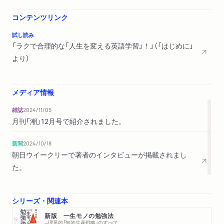
第4章 単語力を身につける
「基本語」を使いこなす技術／単語は「沼」だからこそ合理的学習
コンテンツリンク
を／「記憶呼び起こし法」で解決／復習と記憶のコツ／実際に出
試し読み
会った単語を覚える／短期集中で仕上げよう／決して欲張らな
「ラクで合理的な「人生を変える英語学習」！」（「はじめに」
い／１対１対応が原則／英文の中で覚える／「推測する」訓練
より）
第5章 文法力を武器にする
文法はコミュニケーションのために必須のもの／伊藤和夫の英
メディア情報
語講義／文法の体系と座右の名著／再学習に最適の教材／最初
雑誌
2024/11/05
に「どこをやらないか」を決める／「隙間法」でサクサク学ぶ／文
月刊「潮」12月号で紹介されました。
法問題集を「不完全法」で制覇！／「本は文房具」！ 書き込みな
がら使い倒す／文法マスターには復習が命／「暗記」と「理屈」の
新聞
2024/10/18
バランス／知的格闘技として楽しもう／文法の「無意識化」
朝日ウイークリーで著者のインタビューが掲載されまし
た。
第6章 リスニングは習慣化が命
まずは音声から「楽しさ」を知る／「英語が聞ける」とは／英語を
シリーズ・関連本
意識しない／「シャドーイング」のススメ／30秒～1分の教材を1
カ月繰り返す／内容に共感できるスピーチを選ぶ／「英語を聞
新版 一生モノの勉強法
ちくま文庫
─理系的「知的生産戦略」のすべて