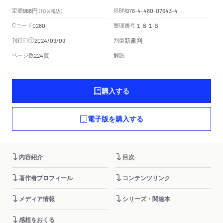
円
定価
ISBN
968
（10％税込）
978-4-480-07643-4
Cコード
整理番号
0280
１８１６
新書判
刊行日
判型
2024/09/09
頁
ページ数
解説
224
購入する
電子版を購入する
内容紹介
目次
著作者プロフィール
コンテンツリンク
メディア情報
シリーズ・関連本
感想をおくる