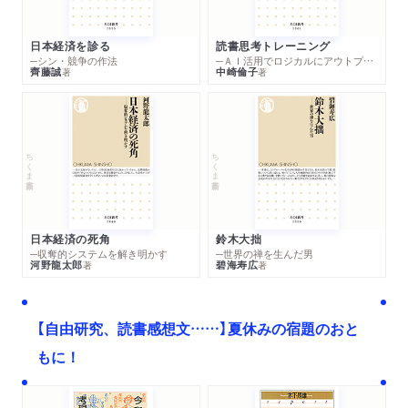
日本経済を診る
読書思考トレーニング
─シン・競争の作法
─ＡＩ活用でロジカルにアウトプットする技法
齊藤誠
中崎倫子
著
著
ちくま新書
ちくま新書
日本経済の死角
鈴木大拙
─収奪的システムを解き明かす
─世界の禅を生んだ男
河野龍太郎
碧海寿広
著
著
【自由研究、読書感想文……】夏休みの宿題のおと
もに！