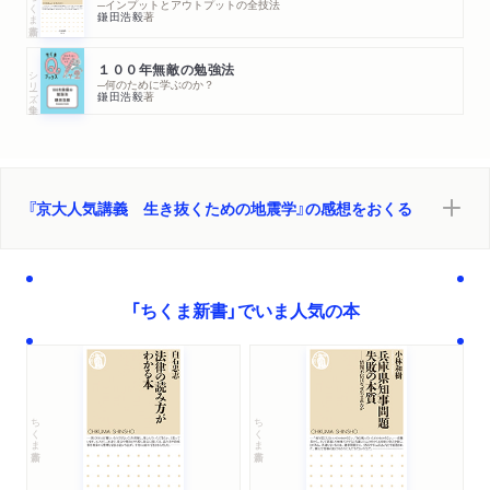
ちくま新書
─インプットとアウトプットの全技法
鎌田浩毅
著
１００年無敵の勉強法
シリーズ・全集
─何のために学ぶのか？
鎌田浩毅
著
『京大人気講義 生き抜くための地震学』の感想をおくる
「ちくま新書」でいま人気の本
ちくま新書
ちくま新書