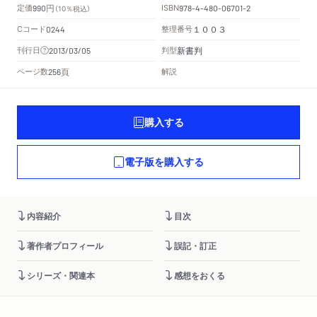
円
定価
ISBN
990
（10％税込）
978-4-480-06701-2
Cコード
整理番号
0244
１００３
新書判
刊行日
判型
2013/03/05
頁
ページ数
解説
256
購入する
電子版を購入する
内容紹介
目次
著作者プロフィール
誤記・訂正
シリーズ・関連本
感想をおくる