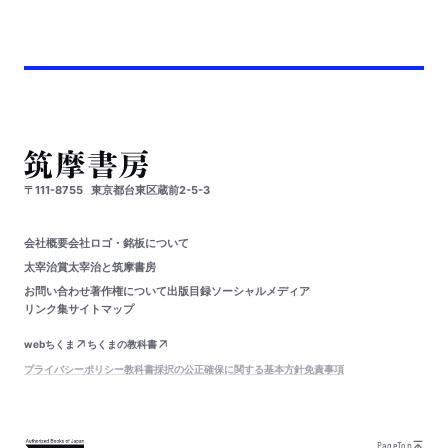
〒111-8755
東京都台東区蔵前2-5-3
会社概要
会社ロゴ・銘板について
太宰治賞
太宰治と筑摩書房
お問い合わせ
著作権について
出版目録
ソーシャルメディア
リンク集
サイトマップ
webちくま
ちくまの教科書
プライバシーポリシー
教科書採択の公正確保に関する基本方針
免責事項
PageTop