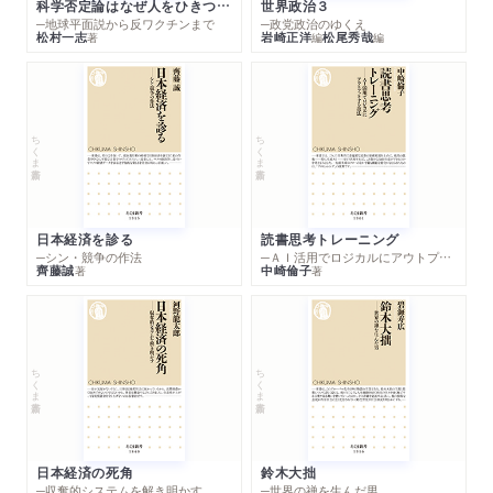
科学否定論はなぜ人をひきつけるのか
世界政治３
─地球平面説から反ワクチンまで
─政党政治のゆくえ
松村一志
岩崎正洋
松尾秀哉
著
編
編
ちくま新書
ちくま新書
日本経済を診る
読書思考トレーニング
─シン・競争の作法
─ＡＩ活用でロジカルにアウトプットする技法
齊藤誠
中崎倫子
著
著
ちくま新書
ちくま新書
日本経済の死角
鈴木大拙
─収奪的システムを解き明かす
─世界の禅を生んだ男