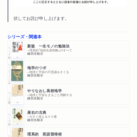
伏してお詫び申し上げます。
シリーズ・関連本
新版 一生モノの勉強法
ちくま文庫
─理系的「知的生産戦略」のすべて
鎌田浩毅
著
ちくまプリマー新書
地学のツボ
─地球と宇宙の不思議をさぐる
鎌田浩毅
著
やりなおし高校地学
ちくま新書
─地球と宇宙をまるごと理解する
鎌田浩毅
著
座右の古典
ちくま文庫
─今すぐ使える５０冊
鎌田浩毅
著
理系的 英語習得術