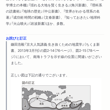
学博士の本棚』『揺れる大地を賢く生きる』(角川新書)、『理科系
の読書術』『地球の歴史』（中公新書）、『世界がわかる理系の名
著』『成功術 時間の戦略』（文春新書）、『知っておきたい地球科
学』『火山噴火』（岩波新書）ほか、多数。
お詫びと訂正
鎌田浩毅『京大人気講義 生き抜くための地震学』（ちくま新
書、2013年3月刊）の図2-14（76ページ）、図2-15（78ペー
ジ）において、南海トラフを示す線の位置に間違いがござい
ました。
正しい図は下記の通りでございます。