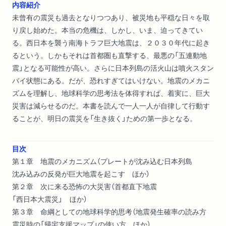
内容紹介
未曾有の震災も過去となりつつあり、被災地も平穏な日々を取
り戻し始めた。本当の危機は、しかし、いま、迫ってきてい
る。西日本を襲う南海トラフ巨大地震は、２０３０年代に起き
るという。しかもそれは首都圏も直撃する、最悪の「五連動地
震」となる可能性が高い。さらに日本列島の活火山は噴火スタン
バイ状態にある。だが、恐れすぎてはいけない。地震のメカニ
ズムを理解し、地球科学の思考法を体得すれば、着実に、巨大
災害は減らせるのだ。本書を読んで一人一人が自律して行動す
ることが、明日の震災を「生き抜く」ための第一歩となる。
目次
第１章 地震のメカニズム（プレートが沈み込む日本列島
沈み込みの反発が巨大地震を起こす ほか）
第２章 次に来る恐怖の大災害（首都直下地震
「西日本大震災」 ほか）
第３章 命綱としての地球科学的思考（地震発生確率の読み方
震災時の「帰宅支援マップ」の使い方 ほか）