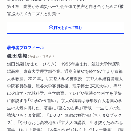
第４章 防災から減災へ―社会全体で災害と向き合うために（被
害拡大のメカニズムと対策
減災実現のストラテジー（戦略））
目次をすべて読む
著作者プロフィール
鎌田浩毅
（ かまた・ひろき ）
鎌田 浩毅（かまた・ひろき）：1955年生まれ。筑波大学附属駒
場高校、東京大学理学部卒業。通商産業省を経て97年より京都
大学教授。2021年より京都大学名誉教授、京都大学経営管理大
学院客員教授、龍谷大学客員教授。理学博士（東京大学）。専門
は火山学・地球科学、科学教育。テレビや講演会で科学を明快
に解説する「科学の伝道師」。京大の講義は毎年数百人を集め学
生の人気を博した。著書に『座右の古典』『新版 一生モノの勉
強法』（ちくま文庫）、『１００年無敵の勉強法』（ちくまQブック
ス）、『やりなおし高校地学』『京大人気講義 生き抜くための地
震学』 （ちくま新書）、『地学のツボ』（ちくまプリマー新書）、『理