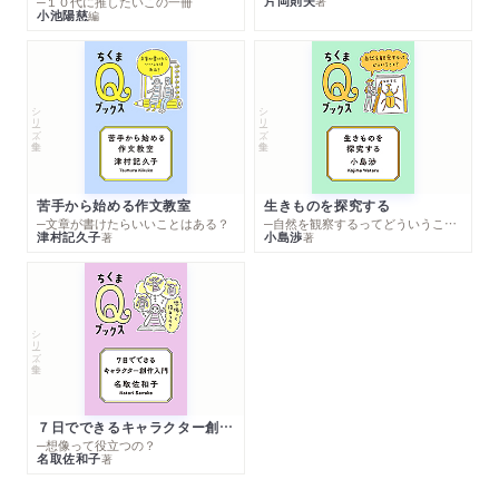
片岡則夫
著
─１０代に推したいこの一冊
小池陽慈
編
シリーズ・全集
シリーズ・全集
苦手から始める作文教室
生きものを探究する
─文章が書けたらいいことはある？
─自然を観察するってどういうこと？
津村記久子
小島渉
著
著
シリーズ・全集
７日でできるキャラクター創作入門
─想像って役立つの？
名取佐和子
著