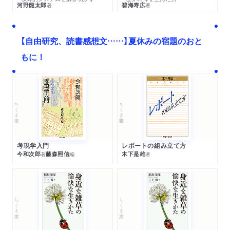
河野龍太郎
碧海寿広
著
著
【自由研究、読書感想文……】夏休みの宿題のおと
もに！
ちくま文庫
ちくま学芸文庫
考現学入門
レポートの組み立て方
今和次郎
藤森照信
木下是雄
著
編
著
ちくま文庫
ちくま文庫