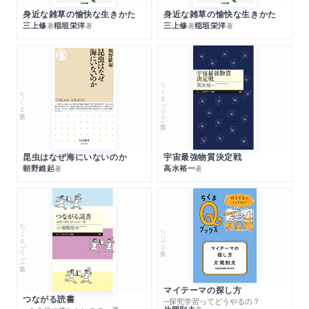
身近な雑草の愉快な生きかた
身近な雑草の愉快な生きかた
三上修
稲垣栄洋
三上修
稲垣栄洋
著
著
著
著
ちくまプリマー新書
ちくま新書
昆虫はなぜ海にいないのか
宇宙最強物質決定戦
朝野維起
高水裕一
著
著
ちくまプリマー新書
シリーズ・全集
マイテーマの探し方
つながる読書
─探究学習ってどうやるの？