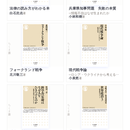
法律の読み方がわかる本
兵庫県知事問題 失敗の本質
白石忠志
─情報不信はなぜ生まれたか
著
小林和樹
著
ちくま新書
ちくま新書
フォークランド戦争
現代戦争論
北川敬三
─ロシア・ウクライナから考える世界の行方
著
小泉悠
著
ちくま新書
ちくま新書