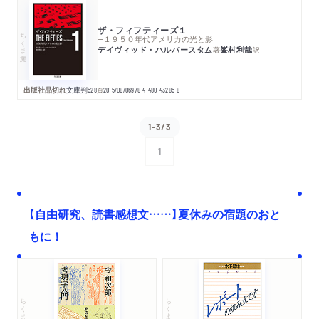
ザ・フィフティーズ１
ちくま文庫
─１９５０年代アメリカの光と影
デイヴィッド・ハルバースタム
峯村利哉
著
訳
出版社品切れ
文庫判
528
頁
2015/08/06
978-4-480-43285-8
1-3/3
1
次へ
【自由研究、読書感想文……】夏休みの宿題のおと
もに！
ちくま文庫
ちくま学芸文庫