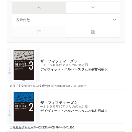
ザ・フィフティーズ３
ちくま文庫
─１９５０年代アメリカの光と影
デイヴィッド・ハルバースタム
峯村利哉
著
訳
定価:
1,210
円
（10％税込）
文庫判
368
頁
2015/10/07
978-4-480-43287-2
ザ・フィフティーズ２
ちくま文庫
─１９５０年代アメリカの光と影
デイヴィッド・ハルバースタム
峯村利哉
著
訳
出版社品切れ
文庫判
400
頁
2015/09/09
978-4-480-43286-5