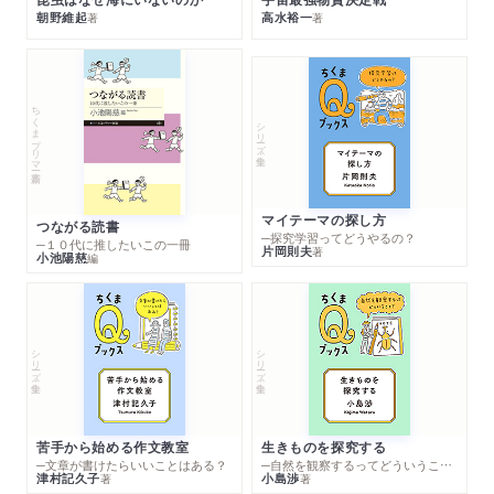
朝野維起
高水裕一
著
著
ちくまプリマー新書
シリーズ・全集
マイテーマの探し方
つながる読書
─探究学習ってどうやるの？
─１０代に推したいこの一冊
片岡則夫
著
小池陽慈
編
シリーズ・全集
シリーズ・全集
苦手から始める作文教室
生きものを探究する
─文章が書けたらいいことはある？
─自然を観察するってどういうこと？
津村記久子
小島渉
著
著