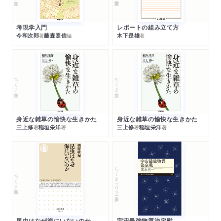
考現学入門
レポートの組み立て方
今和次郎
藤森照信
木下是雄
著
編
著
ちくま文庫
ちくま文庫
身近な雑草の愉快な生きかた
身近な雑草の愉快な生きかた
三上修
稲垣栄洋
三上修
稲垣栄洋
著
著
著
著
ちくまプリマー新書
ちくま新書
昆虫はなぜ海にいないのか
宇宙最強物質決定戦