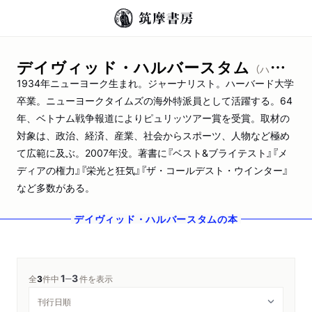
デイヴィッド・ハルバースタム
（ハルバースタム，デイヴィッド）
1934年ニューヨーク生まれ。ジャーナリスト。ハーバード大学
卒業。ニューヨークタイムズの海外特派員として活躍する。64
年、ベトナム戦争報道によりピュリッツアー賞を受賞。取材の
対象は、政治、経済、産業、社会からスポーツ、人物など極め
て広範に及ぶ。2007年没。著書に『ベスト&ブライテスト』『メ
ディアの権力』『栄光と狂気』『ザ・コールデスト・ウインター』
など多数がある。
デイヴィッド・ハルバースタム
の本
1
3
─
全
3
件中
件を表示