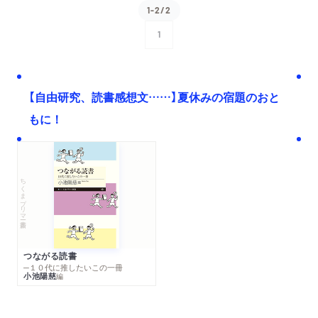
1-2/2
1
次へ
【自由研究、読書感想文……】夏休みの宿題のおと
もに！
ちくまプリマー新書
つながる読書
─１０代に推したいこの一冊
小池陽慈
編