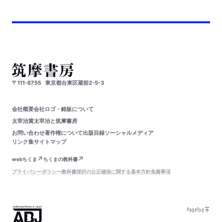
〒111-8755
東京都台東区蔵前2-5-3
会社概要
会社ロゴ・銘板について
太宰治賞
太宰治と筑摩書房
お問い合わせ
著作権について
出版目録
ソーシャルメディア
リンク集
サイトマップ
webちくま
ちくまの教科書
プライバシーポリシー
教科書採択の公正確保に関する基本方針
免責事項
PageTop