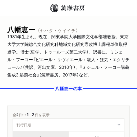
八幡恵一
（ヤハタ・ケイイチ）
1981年生まれ。現在、関東学院大学国際文化学部准教授。東京
大学大学院総合文化研究科地域文化研究専攻博士課程単位取得
退学。博士（哲学、トゥールーズ第二大学）。訳書に、ミシェ
ル・フーコー『ピエール・リヴィエール：殺人・狂気・エクリチ
ュール』（共訳、河出文庫、2010年）、『ミシェル・フーコー講義
集成3 処罰社会』（筑摩書房、2017年）など。
八幡恵一
の本
1
2
─
全
2
件中
件を表示