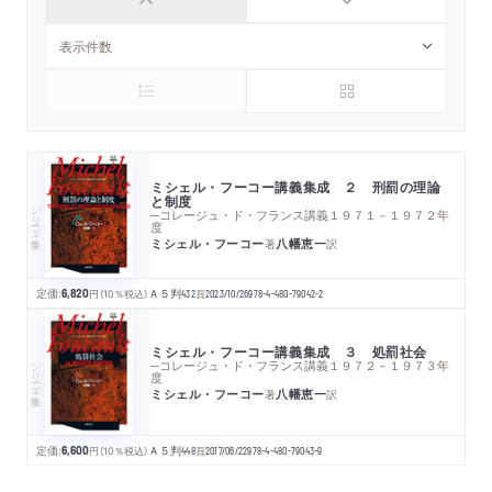
ミシェル・フーコー講義集成 ２ 刑罰の理論
と制度
シリーズ・全集
─コレージュ・ド・フランス講義１９７１－１９７２年
度
ミシェル・フーコー
八幡恵一
著
訳
定価:
6,820
円
（10％税込）
Ａ５判
432
頁
2023/10/26
978-4-480-79042-2
ミシェル・フーコー講義集成 ３ 処罰社会
シリーズ・全集
─コレージュ・ド・フランス講義１９７２－１９７３年
度
ミシェル・フーコー
八幡恵一
著
訳
定価:
6,600
円
（10％税込）
Ａ５判
448
頁
2017/06/22
978-4-480-79043-9