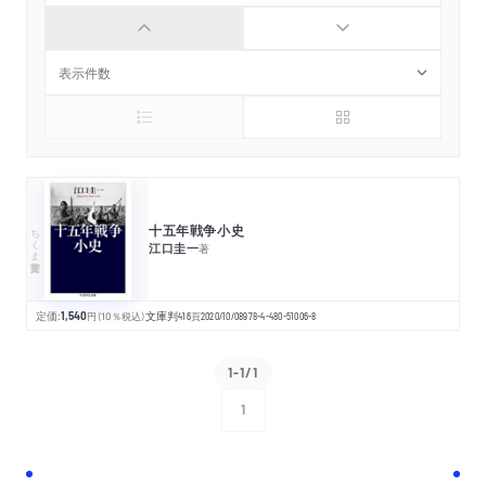
十五年戦争小史
ちくま学芸文庫
江口圭一
著
定価:
1,540
円
（10％税込）
文庫判
416
頁
2020/10/08
978-4-480-51006-8
1-1/1
1
次へ