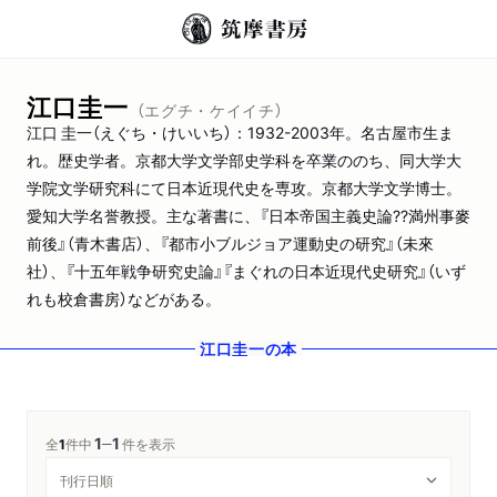
江口圭一
（エグチ・ケイイチ）
江口 圭一（えぐち・けいいち）：1932-2003年。名古屋市生ま
れ。歴史学者。京都大学文学部史学科を卒業ののち、同大学大
学院文学研究科にて日本近現代史を専攻。京都大学文学博士。
愛知大学名誉教授。主な著書に、『日本帝国主義史論??満州事麥
前後』（青木書店）、『都市小ブルジョア運動史の研究』（未來
社）、『十五年戦争研究史論』『まぐれの日本近現代史研究』（いず
れも校倉書房）などがある。
江口圭一
の本
1
1
─
全
1
件中
件を表示