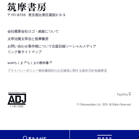
〒111-8755
東京都台東区蔵前2-5-3
会社概要
会社ロゴ・銘板について
太宰治賞
太宰治と筑摩書房
お問い合わせ
著作権について
出版目録
ソーシャルメディア
リンク集
サイトマップ
webちくま
ちくまの教科書
プライバシーポリシー
教科書採択の公正確保に関する基本方針
免責事項
PageTop
© Chikumashobo Ltd.
2024
All Rights Reserved.
本をさがす