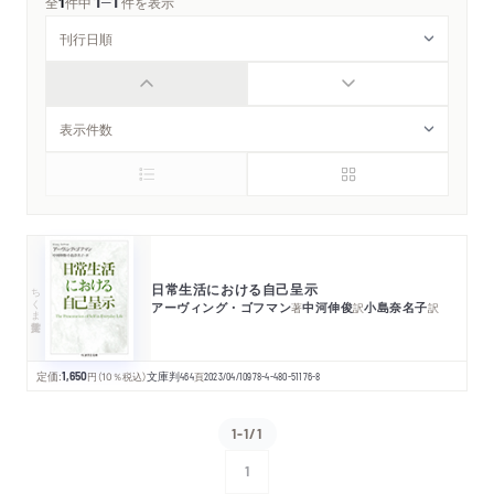
1
1
─
全
1
件中
件を表示
日常生活における自己呈示
ちくま学芸文庫
アーヴィング・ゴフマン
中河伸俊
小島奈名子
著
訳
訳
定価:
1,650
円
（10％税込）
文庫判
464
頁
2023/04/10
978-4-480-51176-8
1-1/1
1
次へ