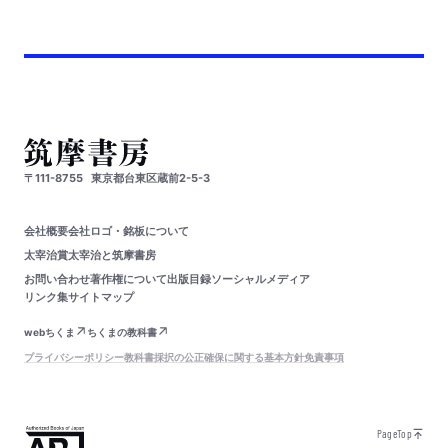
〒111-8755
東京都台東区蔵前2-5-3
会社概要
会社ロゴ・銘板について
太宰治賞
太宰治と筑摩書房
お問い合わせ
著作権について
出版目録
ソーシャルメディア
リンク集
サイトマップ
webちくま
ちくまの教科書
プライバシーポリシー
教科書採択の公正確保に関する基本方針
免責事項
PageTop