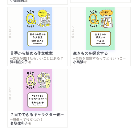
小池陽慈
編
シリーズ・全集
シリーズ・全集
苦手から始める作文教室
生きものを探究する
─文章が書けたらいいことはある？
─自然を観察するってどういうこと？
津村記久子
小島渉
著
著
シリーズ・全集
７日でできるキャラクター創作入門
─想像って役立つの？
名取佐和子
著