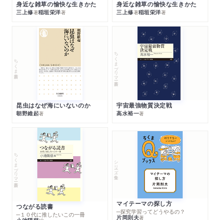
身近な雑草の愉快な生きかた
身近な雑草の愉快な生きかた
三上修
稲垣栄洋
三上修
稲垣栄洋
著
著
著
著
ちくまプリマー新書
ちくま新書
昆虫はなぜ海にいないのか
宇宙最強物質決定戦
朝野維起
高水裕一
著
著
ちくまプリマー新書
シリーズ・全集
マイテーマの探し方
つながる読書
─探究学習ってどうやるの？
─１０代に推したいこの一冊
片岡則夫
著