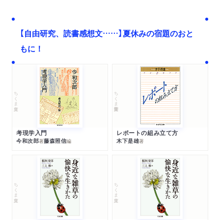
【自由研究、読書感想文……】夏休みの宿題のおと
もに！
ちくま文庫
ちくま学芸文庫
考現学入門
レポートの組み立て方
今和次郎
藤森照信
木下是雄
著
編
著
ちくま文庫
ちくま文庫