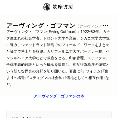
アーヴィング・ゴフマン
（アーヴィング・ゴフマン）
アーヴィング・ゴフマン（Erving Goffman）：1922-83年。カナ
ダ生まれの社会学者。トロント大学卒業後、シカゴ大学大学院
に進み、シェットランド諸島でのフィールド・ワークをまとめ
た論文で博士号を取得。カリフォルニア大学バークレー校、ペ
ンシルベニア大学などで教鞭をとる。印象管理、スティグマ、
全体主義的施設といった概念を提唱し、相互行為秩序の研究と
いう新たな探究の分野を切り開いた。著書に『アサイラム』『集
まりの構造』『スティグマの社会学』『儀礼としての相互作用』な
ど。
アーヴィング・ゴフマン
の本