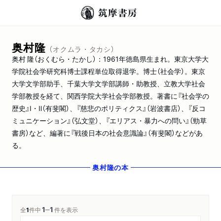
奥村隆
（オクムラ・タカシ）
奥村 隆（おくむら・たかし）：1961年徳島県生まれ。東京大学大
学院社会学研究科博士課程単位取得退学。博士（社会学）。東京
大学文学部助手、千葉大学文学部講師・助教授、立教大学社会
学部教授を経て、関西学院大学社会学部教授。著書に『社会学の
歴史』Ⅰ・Ⅱ（有斐閣）、『慈悲のポリティクス』（岩波書店）、『反コ
ミュニケーション』（弘文堂）、『エリアス・暴力への問い』（勁草
書房）など、編著に『戦後日本の社会意識論』（有斐閣）などがあ
る。
奥村隆
の本
1
1
─
全
1
件中
件を表示