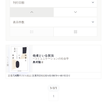
他者といる技法
ちくま学芸文庫
─コミュニケーションの社会学
奥村隆
著
定価:
1,430
円
（10％税込）
文庫判
336
頁
2024/02/08
978-4-480-51222-2
1-1/1
1
次へ