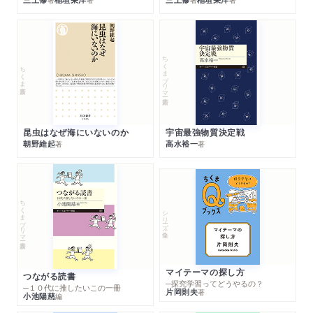
ちくまプリマー新書
ちくま新書
昆虫はなぜ海にいないのか
宇宙最強物質決定戦
朝野維起
高水裕一
著
著
ちくまプリマー新書
シリーズ・全集
マイテーマの探し方
つながる読書
─探究学習ってどうやるの？
─１０代に推したいこの一冊
片岡則夫
著
小池陽慈
編