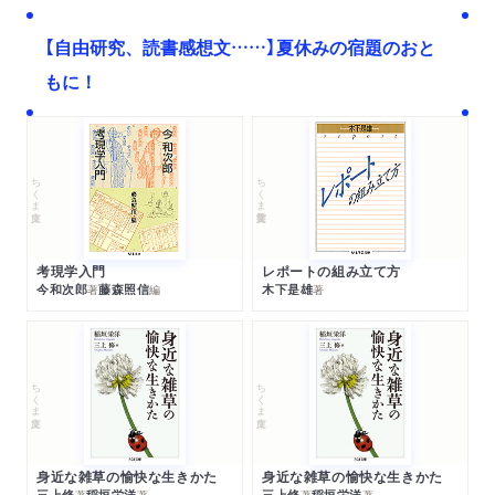
【自由研究、読書感想文……】夏休みの宿題のおと
もに！
ちくま文庫
ちくま学芸文庫
考現学入門
レポートの組み立て方
今和次郎
藤森照信
木下是雄
著
編
著
ちくま文庫
ちくま文庫
身近な雑草の愉快な生きかた
身近な雑草の愉快な生きかた
三上修
稲垣栄洋
三上修
稲垣栄洋
著
著
著
著