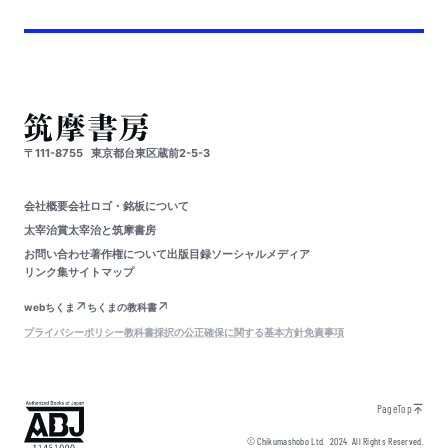
〒111-8755
東京都台東区蔵前2-5-3
会社概要
会社ロゴ・銘板について
太宰治賞
太宰治と筑摩書房
お問い合わせ
著作権について
出版目録
ソーシャルメディア
リンク集
サイトマップ
webちくま
ちくまの教科書
プライバシーポリシー
教科書採択の公正確保に関する基本方針
免責事項
PageTop
© Chikumashobo Ltd.
2024
All Rights Reserved.