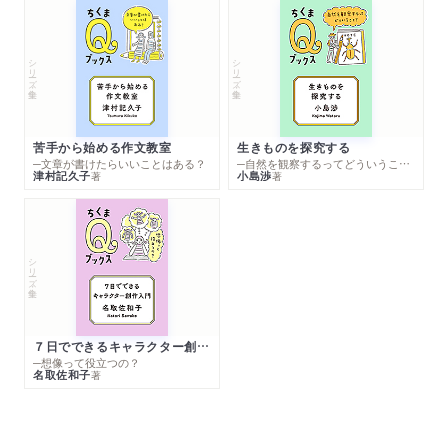
シリーズ・全集
シリーズ・全集
苦手から始める作文教室
生きものを探究する
─文章が書けたらいいことはある？
─自然を観察するってどういうこと？
津村記久子
小島渉
著
著
シリーズ・全集
７日でできるキャラクター創作入門
─想像って役立つの？
名取佐和子
著