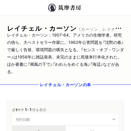
レイチェル・カーソン
（カーソン，レイチェル）
レイチェル・カーソン：1907-64。アメリカの生物学者。研究
の傍ら、大ベストセラー作家に。1962年公害問題を『沈黙の春』
で厳しく告発、環境問題の嚆矢となる。『センス・オブ・ワンダ
ー』は1956年に雑誌発表、未完のままに死後単行本化された。
ほか著書に『潮風の下で』『われらをめぐる海』『海辺』などがあ
る。
レイチェル・カーソン
の本
1
1
─
全
1
件中
件を表示