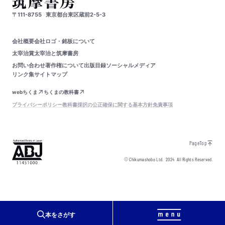
〒111-8755
東京都台東区蔵前2-5-3
会社概要
会社ロゴ・銘板について
太宰治賞
太宰治と筑摩書房
お問い合わせ
著作権について
出版目録
ソーシャルメディア
リンク集
サイトマップ
webちくま
ちくまの教科書
プライバシーポリシー
教科書採択の公正確保に関する基本方針
免責事項
PageTop
© Chikumashobo Ltd.
2024
All Rights Reserved.
本をさがす