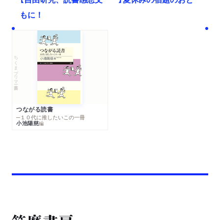
もに！
ちくまプリマー新書
つながる読書
─１０代に推したいこの一冊
小池陽慈
編