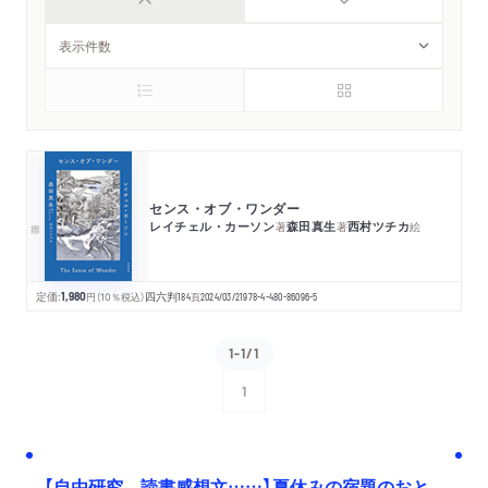
センス・オブ・ワンダー
レイチェル・カーソン
森田真生
西村ツチカ
著
著
絵
定価:
1,980
円
（10％税込）
四六判
184
頁
2024/03/21
978-4-480-86096-5
1-1/1
1
次へ
【自由研究、読書感想文……】夏休みの宿題のおと