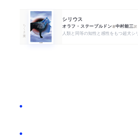
シリウス
ちくま文庫
オラフ・ステープルドン
中村能三
著
訳
人類と同等の知性と感性をもつ超犬シ