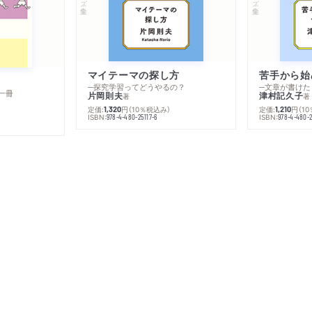
マイテーマの探し方
苦手から始
─探究学習ってどうやるの？
─文章が書けた
一冊
片岡則夫
津村記久子
著
著
定価:
円
（10％税込み）
定価:
円
（1
1,320
1,210
ISBN:
ISBN:
978-4-480-25117-6
978-4-480-2