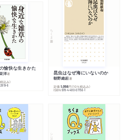
ちくま新書
の愉快な生きかた
昆虫はなぜ海にいないのか
栄洋
著
朝野維起
著
％税込み）
42819-6
定価:
円
（10％税込み）
1,056
ISBN:
978-4-480-07756-1
シリーズ・全集