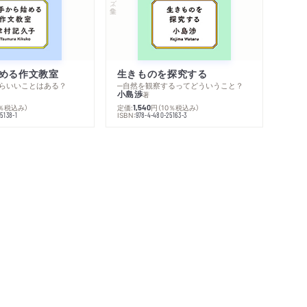
める作文教室
生きものを探究する
らいいことはある？
─自然を観察するってどういうこと？
小島渉
著
0％税込み）
定価:
円
（10％税込み）
1,540
ISBN:
5138-1
978-4-480-25163-3