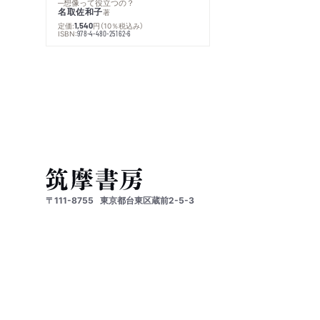
─想像って役立つの？
名取佐和子
著
定価:
円
（10％税込み）
1,540
ISBN:
978-4-480-25162-6
〒111-8755
東京都台東区蔵前2-5-3