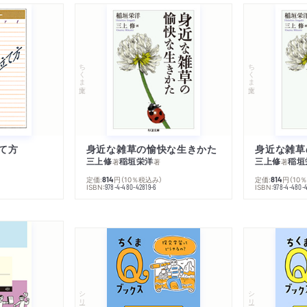
ちくま文庫
ちくま文庫
て方
身近な雑草の愉快な生きかた
身近な雑草
三上修
稲垣栄洋
三上修
稲垣
著
著
著
定価:
円
（10％税込み）
定価:
円
（10
814
814
ISBN:
ISBN:
978-4-480-42819-6
978-4-480-
シリーズ・全集
シリーズ・全集