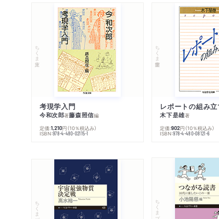
ちくま文庫
ちくま学芸文庫
考現学入門
レポートの組み立
今和次郎
藤森照信
木下是雄
著
編
著
定価:
円
（10％税込み）
定価:
円
（10％税込み）
1,210
902
ISBN:
ISBN:
978-4-480-02115-1
978-4-480-08121-6
ちくまプリマー新書
ちくまプリマー新書