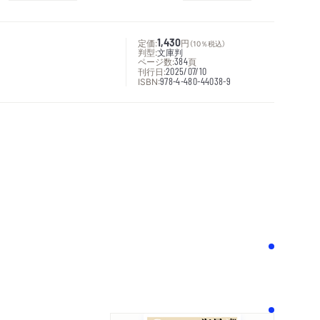
定価:
1,430
円
（10％税込）
判型:
文庫判
ページ数:
384
頁
刊行日:
2025/07/10
ISBN:
978-4-480-44038-9
次へ
！