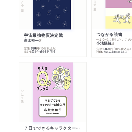
つながる読書
宇宙最強物質決定戦
─１０代に推したいこの
高水裕一
著
小池陽慈
編
定価:
円
（10％税込み）
858
定価:
円
（10％税込み）
1,078
ISBN:
978-4-480-68445-5
ISBN:
978-4-480-68476-9
シリーズ・全集
７日でできるキャラクター創作入門