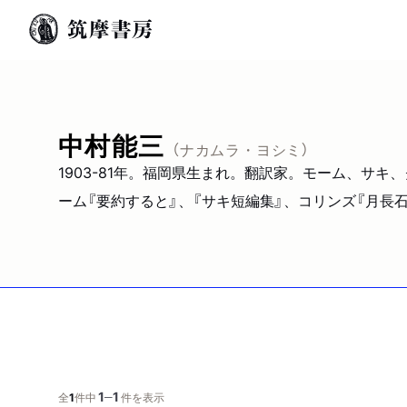
中村能三
（ナカムラ・ヨシミ）
1903-81年。福岡県生まれ。翻訳家。モーム、サ
ーム『要約すると』、『サキ短編集』、コリンズ『月長
1
1
─
全
1
件中
件を表示