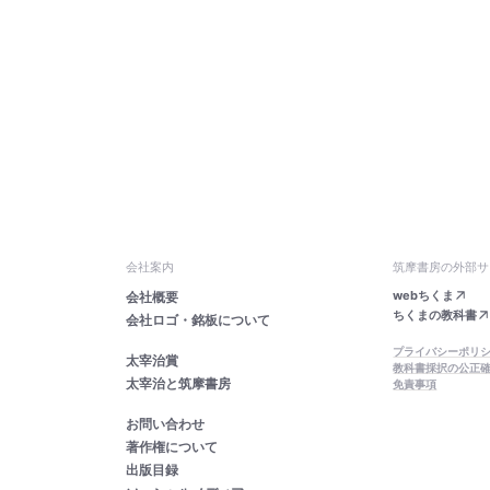
会社案内
筑摩書房の外部サ
webちくま
会社概要
ちくまの教科書
会社ロゴ・銘板について
プライバシーポリ
太宰治賞
教科書採択の公正
太宰治と筑摩書房
免責事項
お問い合わせ
著作権について
出版目録