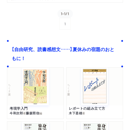
1-1/1
1
次へ
【自由研究、読書感想文……】夏休みの宿題のおと
もに！
ちくま文庫
ちくま学芸文庫
考現学入門
レポートの組み立て方
今和次郎
藤森照信
木下是雄
著
編
著