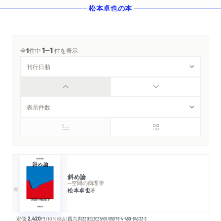
松本卓也
の本
1
1
─
全
1
件中
件を表示
斜め論
─空間の病理学
松本卓也
著
定価:
2,420
円
（10％税込）
四六判
320
頁
2025/08/05
978-4-480-84333-3