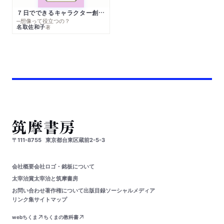
７日でできるキャラクター創作入門
─想像って役立つの？
名取佐和子
著
〒111-8755
東京都台東区蔵前2-5-3
会社概要
会社ロゴ・銘板について
太宰治賞
太宰治と筑摩書房
お問い合わせ
著作権について
出版目録
ソーシャルメディア
リンク集
サイトマップ
webちくま
ちくまの教科書