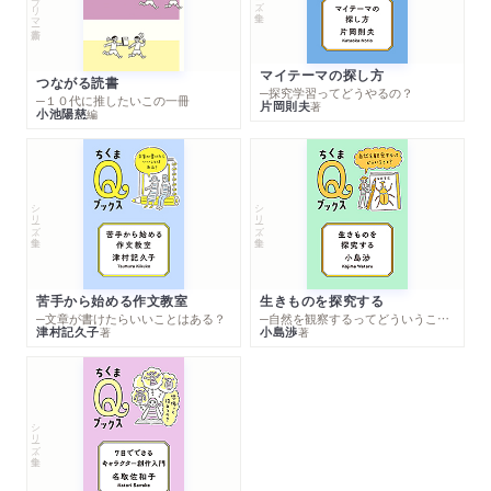
マイテーマの探し方
つながる読書
─探究学習ってどうやるの？
─１０代に推したいこの一冊
片岡則夫
著
小池陽慈
編
シリーズ・全集
シリーズ・全集
苦手から始める作文教室
生きものを探究する
─文章が書けたらいいことはある？
─自然を観察するってどういうこと？
津村記久子
小島渉
著
著
シリーズ・全集