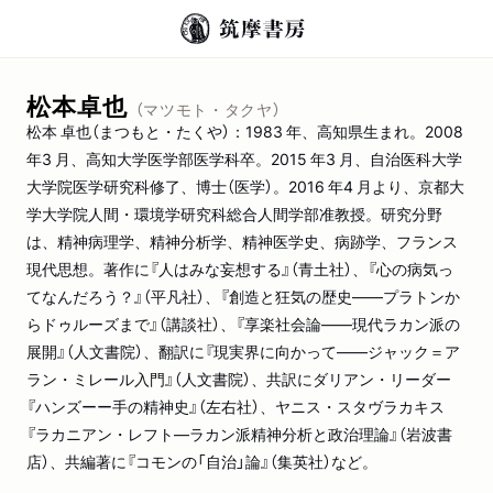
松本卓也
（マツモト・タクヤ）
松本 卓也（まつもと・たくや）：1983 年、高知県生まれ。2008
年3 月、高知大学医学部医学科卒。2015 年3 月、自治医科大学
大学院医学研究科修了、博士（医学）。2016 年4 月より、京都大
学大学院人間・環境学研究科総合人間学部准教授。研究分野
は、精神病理学、精神分析学、精神医学史、病跡学、フランス
現代思想。著作に『人はみな妄想する』（青土社）、『心の病気っ
てなんだろう？』（平凡社）、『創造と狂気の歴史――プラトンか
らドゥルーズまで』（講談社）、『享楽社会論――現代ラカン派の
展開』（人文書院）、翻訳に『現実界に向かって――ジャック＝ア
ラン・ミレール入門』（人文書院）、共訳にダリアン・リーダー
『ハンズーー手の精神史』（左右社）、ヤニス・スタヴラカキス
『ラカニアン・レフト―ラカン派精神分析と政治理論』（岩波書
店）、共編著に『コモンの「自治」論』（集英社）など。