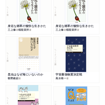
ちくま文庫
ちくま文庫
身近な雑草の愉快な生きかた
身近な雑草の愉快な生きかた
三上修
稲垣栄洋
三上修
稲垣栄洋
著
著
著
著
ちくまプリマー新書
ちくま新書
昆虫はなぜ海にいないのか
宇宙最強物質決定戦
朝野維起
高水裕一
著
著
ちくまプリマー新書
シリーズ・全集