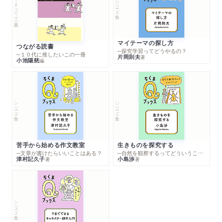
ちくまプリマー新書
シリーズ・全集
マイテーマの探し方
つながる読書
─探究学習ってどうやるの？
─１０代に推したいこの一冊
片岡則夫
著
小池陽慈
編
シリーズ・全集
シリーズ・全集
苦手から始める作文教室
生きものを探究する
─文章が書けたらいいことはある？
─自然を観察するってどういうこと？
津村記久子
小島渉
著
著
シリーズ・全集