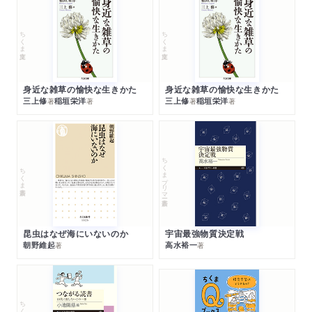
ちくま文庫
ちくま文庫
身近な雑草の愉快な生きかた
身近な雑草の愉快な生きかた
三上修
稲垣栄洋
三上修
稲垣栄洋
著
著
著
著
ちくまプリマー新書
ちくま新書
昆虫はなぜ海にいないのか
宇宙最強物質決定戦
朝野維起
高水裕一
著
著