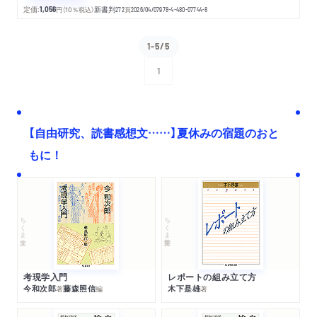
定価:
1,056
円
（10％税込）
新書判
272
頁
2026/04/07
978-4-480-07744-8
1-5/5
1
次へ
【自由研究、読書感想文……】夏休みの宿題のおと
もに！
ちくま文庫
ちくま学芸文庫
考現学入門
レポートの組み立て方
今和次郎
藤森照信
木下是雄
著
編
著