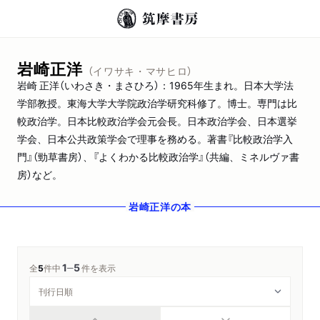
岩崎正洋
（イワサキ・マサヒロ）
岩崎 正洋（いわさき・まさひろ）：1965年生まれ。日本大学法
学部教授。東海大学大学院政治学研究科修了。博士。専門は比
較政治学。日本比較政治学会元会長。日本政治学会、日本選挙
学会、日本公共政策学会で理事を務める。著書『比較政治学入
門』（勁草書房）、『よくわかる比較政治学』（共編、ミネルヴァ書
房）など。
岩崎正洋
の本
1
5
─
全
5
件中
件を表示