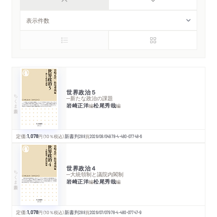
世界政治５
ちくま新書
─新たな政治の課題
岩崎正洋
松尾秀哉
編
編
定価:
1,078
円
（10％税込）
新書判
288
頁
2026/08/04
978-4-480-07748-6
世界政治４
ちくま新書
─大統領制と議院内閣制
岩崎正洋
松尾秀哉
編
編
定価:
1,078
円
（10％税込）
新書判
288
頁
2026/07/07
978-4-480-07747-9