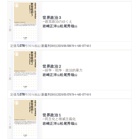
世界政治３
ちくま新書
─政党政治のゆくえ
岩崎正洋
松尾秀哉
編
編
定価:
1,078
円
（10％税込）
新書判
288
頁
2026/06/08
978-4-480-07746-2
世界政治２
ちくま新書
─紛争・戦争・政治的暴力
岩崎正洋
松尾秀哉
編
編
定価:
1,078
円
（10％税込）
新書判
288
頁
2026/05/07
978-4-480-07745-5
世界政治１
ちくま新書
─民主化と権威主義化
岩崎正洋
松尾秀哉
編
編