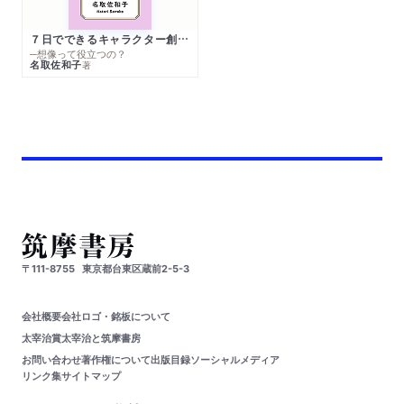
７日でできるキャラクター創作入門
─想像って役立つの？
名取佐和子
著
〒111-8755
東京都台東区蔵前2-5-3
会社概要
会社ロゴ・銘板について
太宰治賞
太宰治と筑摩書房
お問い合わせ
著作権について
出版目録
ソーシャルメディア
リンク集
サイトマップ