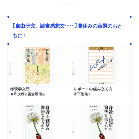
次へ
【自由研究、読書感想文……】夏休みの宿題のおと
もに！
ちくま文庫
ちくま学芸文庫
考現学入門
レポートの組み立て方
今和次郎
藤森照信
木下是雄
著
編
著
ちくま文庫
ちくま文庫