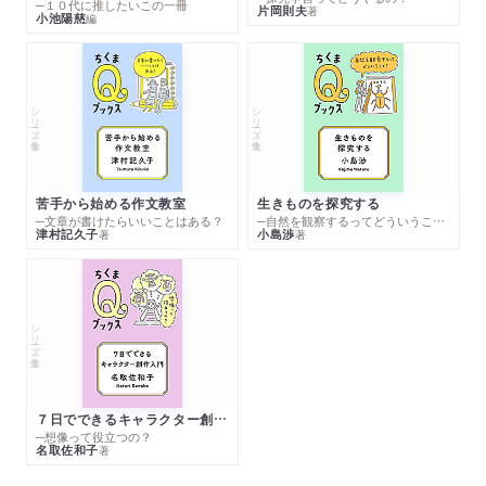
─１０代に推したいこの一冊
片岡則夫
著
小池陽慈
編
シリーズ・全集
シリーズ・全集
苦手から始める作文教室
生きものを探究する
─文章が書けたらいいことはある？
─自然を観察するってどういうこと？
津村記久子
小島渉
著
著
シリーズ・全集
７日でできるキャラクター創作入門
─想像って役立つの？
名取佐和子
著