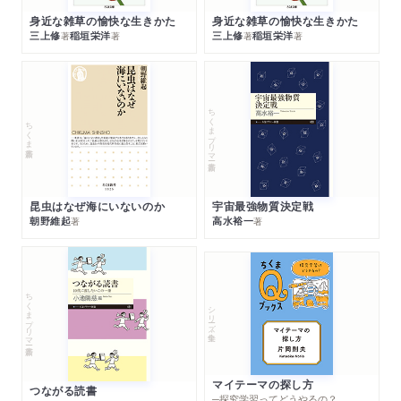
身近な雑草の愉快な生きかた
身近な雑草の愉快な生きかた
三上修
稲垣栄洋
三上修
稲垣栄洋
著
著
著
著
ちくまプリマー新書
ちくま新書
昆虫はなぜ海にいないのか
宇宙最強物質決定戦
朝野維起
高水裕一
著
著
ちくまプリマー新書
シリーズ・全集
マイテーマの探し方
つながる読書
─探究学習ってどうやるの？