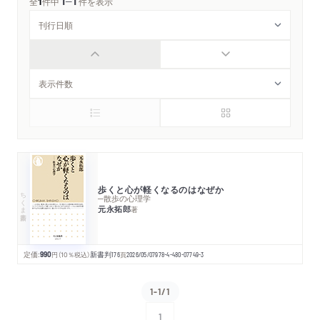
1
1
─
全
1
件中
件を表示
歩くと心が軽くなるのはなぜか
ちくま新書
─散歩の心理学
元永拓郎
著
定価:
990
円
（10％税込）
新書判
176
頁
2026/05/07
978-4-480-07749-3
1-1/1
1