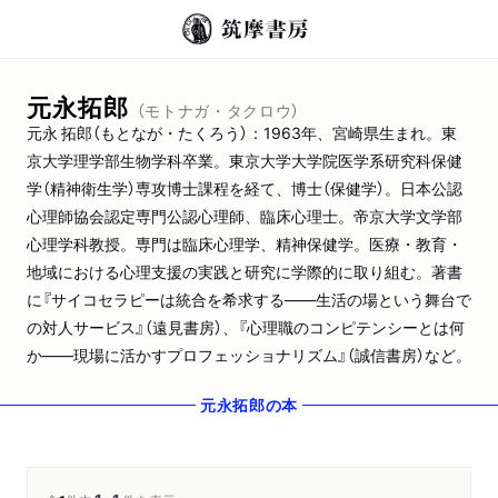
元永拓郎
（モトナガ・タクロウ）
元永 拓郎（もとなが・たくろう）：1963年、宮崎県生まれ。東
京大学理学部生物学科卒業。東京大学大学院医学系研究科保健
学（精神衛生学）専攻博士課程を経て、博士（保健学）。日本公認
心理師協会認定専門公認心理師、臨床心理士。帝京大学文学部
心理学科教授。専門は臨床心理学、精神保健学。医療・教育・
地域における心理支援の実践と研究に学際的に取り組む。著書
に『サイコセラピーは統合を希求する――生活の場という舞台で
の対人サービス』（遠見書房）、『心理職のコンピテンシーとは何
か――現場に活かすプロフェッショナリズム』（誠信書房）など。
元永拓郎
の本