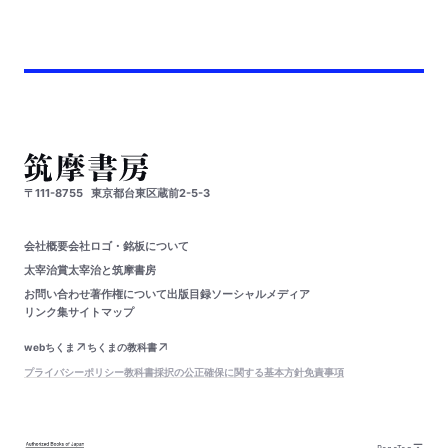
〒111-8755
東京都台東区蔵前2-5-3
会社概要
会社ロゴ・銘板について
太宰治賞
太宰治と筑摩書房
お問い合わせ
著作権について
出版目録
ソーシャルメディア
リンク集
サイトマップ
webちくま
ちくまの教科書
プライバシーポリシー
教科書採択の公正確保に関する基本方針
免責事項